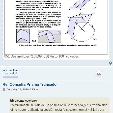
051 Desarrollo.gif (158.99 KiB) Visto 108475 veces
josemontemo
Observador/a
Re: Consulta Prisma Truncado.
M
Dom May 24, 2020 7:35 am
e
n
s
vicente escribió:
a
j
Efectivamente se trata de un prisma oblicuo truncado, y tu error ha sido
e
el no haber realizado la sección recta (o sección normal = S.N.) para