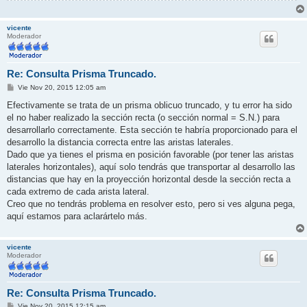
vicente
Moderador
Re: Consulta Prisma Truncado.
M
Vie Nov 20, 2015 12:05 am
e
n
Efectivamente se trata de un prisma oblicuo truncado, y tu error ha sido
s
el no haber realizado la sección recta (o sección normal = S.N.) para
a
j
desarrollarlo correctamente. Esta sección te habría proporcionado para el
e
desarrollo la distancia correcta entre las aristas laterales.
Dado que ya tienes el prisma en posición favorable (por tener las aristas
laterales horizontales), aquí solo tendrás que transportar al desarrollo las
distancias que hay en la proyección horizontal desde la sección recta a
cada extremo de cada arista lateral.
Creo que no tendrás problema en resolver esto, pero si ves alguna pega,
aquí estamos para aclarártelo más.
vicente
Moderador
Re: Consulta Prisma Truncado.
M
Vie Nov 20, 2015 12:15 am