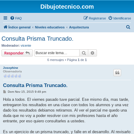
Dibujotecnico.com
FAQ
Registrarse
Identificarse
B
Índice general
Niveles educativos
Arquitectura
u
Consulta Prisma Truncado.
s
Moderador:
vicente
c
Buscar
Búsqueda avanzada
Responder
a
6 mensajes • Página
1
de
1
r
Josephine
Observador/a
Consulta Prisma Truncado.
M
Dom Nov 15, 2015 9:49 pm
e
n
Hola a todos. El viernes pasado tuve parcial. Ese mismo día, mas tarde,
s
entregaron los resultados en una clase con todos los alumnos y una vez
a
j
dado los resultados debiamos retirarnos. Al ver el parcial me quedo una
e
duda que no voy a poder resolver con mis profesores hasta el año
entrante, por eso quiero consultarles a ustedes.
Es un ejercicio de un prisma truncado, y falle en el desarrollo. Al revisarlo