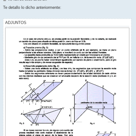
e
n
Te detallo lo dicho anteriormente:
s
a
j
e
ADJUNTOS