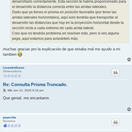
desarrollarlo correctamente. Esta sección te habría proporcionado para
el desarrollo la distancia correcta entre las aristas laterales.
Dado que ya tienes el prisma en posición favorable (por tener las
aristas laterales horizontales), aquí solo tendrás que transportar al
desarrollo las distancias que hay en la proyección horizontal desde la
sección recta a cada extremo de cada arista lateral.
Creo que no tendrás problema en resolver esto, pero si ves alguna
pega, aquí estamos para aclarártelo más.
muchas gracias pro la explicación de que estaba mal me ayudo a mi
tambien
LisandroDuran
Observador/a
Re: Consulta Prisma Truncado.
M
Mié Jun 10, 2020 6:16 pm
e
n
Que genial, me encantaron
s
a
j
e
pepevilla
Novato/a