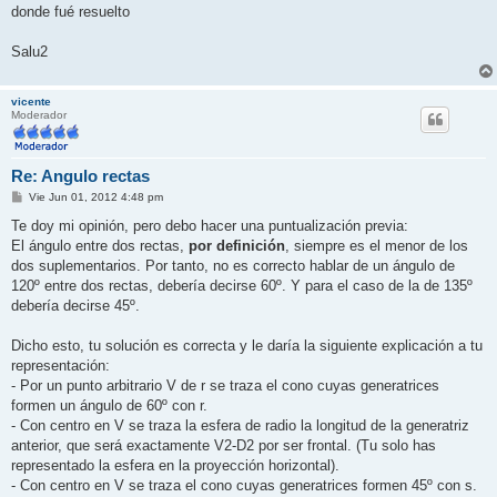
donde fué resuelto
Salu2
vicente
Moderador
Re: Angulo rectas
M
Vie Jun 01, 2012 4:48 pm
e
n
Te doy mi opinión, pero debo hacer una puntualización previa:
s
El ángulo entre dos rectas,
por definición
, siempre es el menor de los
a
j
dos suplementarios. Por tanto, no es correcto hablar de un ángulo de
e
120º entre dos rectas, debería decirse 60º. Y para el caso de la de 135º
debería decirse 45º.
Dicho esto, tu solución es correcta y le daría la siguiente explicación a tu
representación:
- Por un punto arbitrario V de r se traza el cono cuyas generatrices
formen un ángulo de 60º con r.
- Con centro en V se traza la esfera de radio la longitud de la generatriz
anterior, que será exactamente V2-D2 por ser frontal. (Tu solo has
representado la esfera en la proyección horizontal).
- Con centro en V se traza el cono cuyas generatrices formen 45º con s.