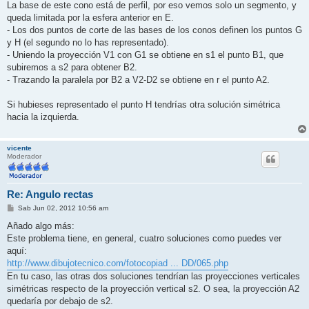
La base de este cono está de perfil, por eso vemos solo un segmento, y
queda limitada por la esfera anterior en E.
- Los dos puntos de corte de las bases de los conos definen los puntos G
y H (el segundo no lo has representado).
- Uniendo la proyección V1 con G1 se obtiene en s1 el punto B1, que
subiremos a s2 para obtener B2.
- Trazando la paralela por B2 a V2-D2 se obtiene en r el punto A2.
Si hubieses representado el punto H tendrías otra solución simétrica
hacia la izquierda.
vicente
Moderador
Re: Angulo rectas
M
Sab Jun 02, 2012 10:56 am
e
n
Añado algo más:
s
Este problema tiene, en general, cuatro soluciones como puedes ver
a
j
aquí:
e
http://www.dibujotecnico.com/fotocopiad ... DD/065.php
En tu caso, las otras dos soluciones tendrían las proyecciones verticales
simétricas respecto de la proyección vertical s2. O sea, la proyección A2
quedaría por debajo de s2.