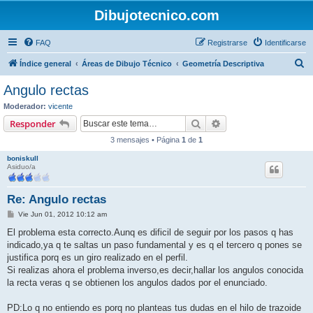
Dibujotecnico.com
FAQ
Registrarse
Identificarse
B
Índice general
Áreas de Dibujo Técnico
Geometría Descriptiva
u
Angulo rectas
s
Moderador:
vicente
c
Buscar
Búsqueda avanzada
Responder
a
3 mensajes • Página
1
de
1
r
boniskull
Asiduo/a
Re: Angulo rectas
M
Vie Jun 01, 2012 10:12 am
e
n
El problema esta correcto.Aunq es dificil de seguir por los pasos q has
s
indicado,ya q te saltas un paso fundamental y es q el tercero q pones se
a
j
justifica porq es un giro realizado en el perfil.
e
Si realizas ahora el problema inverso,es decir,hallar los angulos conocida
la recta veras q se obtienen los angulos dados por el enunciado.
PD:Lo q no entiendo es porq no planteas tus dudas en el hilo de trazoide