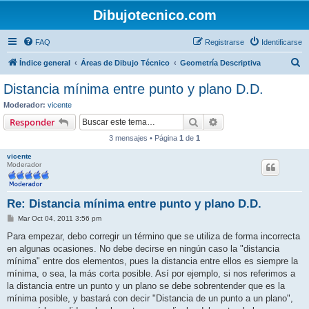
Dibujotecnico.com
FAQ
Registrarse
Identificarse
B
Índice general
Áreas de Dibujo Técnico
Geometría Descriptiva
u
Distancia mínima entre punto y plano D.D.
s
Moderador:
vicente
c
Buscar
Búsqueda avanzada
Responder
a
3 mensajes • Página
1
de
1
r
vicente
Moderador
Re: Distancia mínima entre punto y plano D.D.
M
Mar Oct 04, 2011 3:56 pm
e
n
Para empezar, debo corregir un término que se utiliza de forma incorrecta
s
en algunas ocasiones. No debe decirse en ningún caso la "distancia
a
j
mínima" entre dos elementos, pues la distancia entre ellos es siempre la
e
mínima, o sea, la más corta posible. Así por ejemplo, si nos referimos a
la distancia entre un punto y un plano se debe sobrentender que es la
mínima posible, y bastará con decir "Distancia de un punto a un plano",