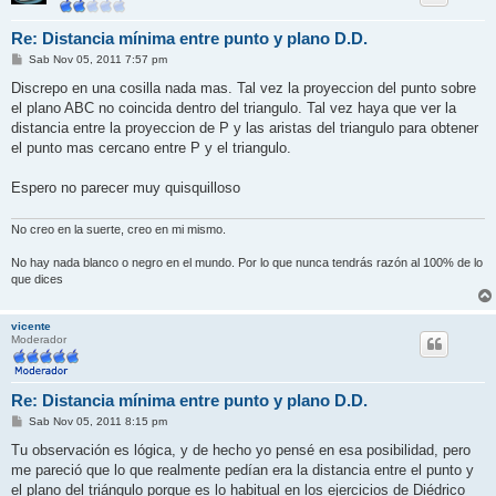
Re: Distancia mínima entre punto y plano D.D.
M
Sab Nov 05, 2011 7:57 pm
e
n
Discrepo en una cosilla nada mas. Tal vez la proyeccion del punto sobre
s
el plano ABC no coincida dentro del triangulo. Tal vez haya que ver la
a
j
distancia entre la proyeccion de P y las aristas del triangulo para obtener
e
el punto mas cercano entre P y el triangulo.
Espero no parecer muy quisquilloso
No creo en la suerte, creo en mi mismo.
No hay nada blanco o negro en el mundo. Por lo que nunca tendrás razón al 100% de lo
que dices
vicente
Moderador
Re: Distancia mínima entre punto y plano D.D.
M
Sab Nov 05, 2011 8:15 pm
e
n
Tu observación es lógica, y de hecho yo pensé en esa posibilidad, pero
s
me pareció que lo que realmente pedían era la distancia entre el punto y
a
j
el plano del triángulo porque es lo habitual en los ejercicios de Diédrico