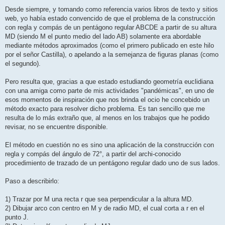
Desde siempre, y tomando como referencia varios libros de texto y sitios
web, yo había estado convencido de que el problema de la construcción
con regla y compás de un pentágono regular ABCDE a partir de su altura
MD (siendo M el punto medio del lado AB) solamente era abordable
mediante métodos aproximados (como el primero publicado en este hilo
por el señor Castilla), o apelando a la semejanza de figuras planas (como
el segundo).
Pero resulta que, gracias a que estado estudiando geometría euclidiana
con una amiga como parte de mis actividades "pandémicas", en uno de
esos momentos de inspiración que nos brinda el ocio he concebido un
método exacto para resolver dicho problema. Es tan sencillo que me
resulta de lo más extraño que, al menos en los trabajos que he podido
revisar, no se encuentre disponible.
El método en cuestión no es sino una aplicación de la construcción con
regla y compás del ángulo de 72°, a partir del archi-conocido
procedimiento de trazado de un pentágono regular dado uno de sus lados.
Paso a describirlo:
1) Trazar por M una recta r que sea perpendicular a la altura MD.
2) Dibujar arco con centro en M y de radio MD, el cual corta a r en el
punto J.