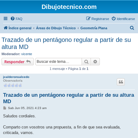
Dibujotecnico.com
FAQ
Registrarse
Identificarse
B
Índice general
Áreas de Dibujo Técnico
Geometría Plana
u
Trazado de un pentágono regular a partir de su
s
altura MD
c
Moderador:
vicente
a
Buscar
Búsqueda avanzada
Responder
r
1 mensaje • Página
1
de
1
jcalderonsalcedo
Observador/a
Trazado de un pentágono regular a partir de su altura
MD
M
Sab Jun 05, 2021 4:23 am
e
n
Saludos cordiales.
s
a
j
Comparto con vosotros una propuesta, a fin de que sea evaluada,
e
criticada, vamos.