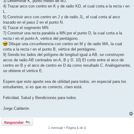
3) Determinar K, punto medio de MJ.
4) Trazar arco con centro en K y de radio KD, el cual corta a la recta r en
L.
5) Construir arco con centro en J y de radio JL, el cual corta al arco
trazado en el paso 2 en el punto N.
6) Trazar el segmento MN.
7) Construir una recta paralela a MN por el punto D, la cual corta a la
recta r en el punto A, vértice del pentágono.
Dibujar una circunferencia con centro en M y de radio MA, la cual
corta a la recta r en el punto B, vértice del pentágono.
9) Siendo los lados del polígono de longitud igual a AB, se construyen
arcos de radio AB centrados en A, B y D. 10) El corte entre el arco de
centro en B y el arco de centro en D da como resultado C. Análogamente,
se obtiene el vértice E.
Espero que este aporte sea de utilidad para todos, en especial para los
estudiantes, si es que es correcto, claro está.
Felicidad, Salud y Bendiciones para todos.
Jorge Calderón
Responder
1 mensaje • Página
1
de
1