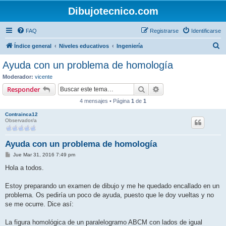
Dibujotecnico.com
FAQ
Registrarse
Identificarse
B
Índice general
Niveles educativos
Ingeniería
u
Ayuda con un problema de homología
s
Moderador:
vicente
c
Buscar
Búsqueda avanzada
Responder
a
4 mensajes • Página
1
de
1
r
Contrainca12
Observador/a
Ayuda con un problema de homología
M
Jue Mar 31, 2016 7:49 pm
e
n
Hola a todos.
s
a
j
Estoy preparando un examen de dibujo y me he quedado encallado en un
e
problema. Os pediría un poco de ayuda, puesto que le doy vueltas y no
se me ocurre. Dice así:
La figura homológica de un paralelogramo ABCM con lados de igual