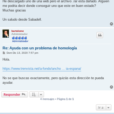
j
He descargado uno de una web pero el archivo .rar esta dañado. Alguien
e
me podria decir donde conseguir uno que este en buen estado?
Muchas gracias
Un saludo desde Sabadell.
bartolome
Administrador
Re: Ayuda con un problema de homología
M
Dom Dic 13, 2020 7:57 pm
e
n
Hola.
s
a
j
https://www.trenvista.net/a-fondo/ancho ... ia-espana/
e
No se que buscas exactamente, pero quizás esta dirección te pueda
ayudar.
Responder
4 mensajes • Página
1
de
1
Ir a