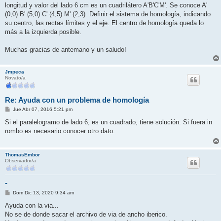
longitud y valor del lado 6 cm es un cuadrilátero A'B'C'M'. Se conoce A'
(0,0) B' (5,0) C' (4,5) M' (2,3). Definir el sistema de homología, indicando
su centro, las rectas límites y el eje. El centro de homología queda lo
más a la izquierda posible.
Muchas gracias de antemano y un saludo!
Jmpeca
Novato/a
Re: Ayuda con un problema de homología
M
Jue Abr 07, 2016 5:21 pm
e
n
Si el paralelogramo de lado 6, es un cuadrado, tiene solución. Si fuera in
s
rombo es necesario conocer otro dato.
a
j
e
ThomasEmbor
Observador/a
-
M
Dom Dic 13, 2020 9:34 am
e
n
Ayuda con la via...
s
No se de donde sacar el archivo de via de ancho iberico.
a