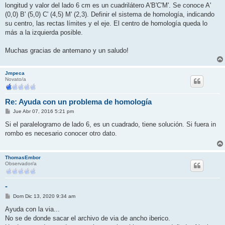
longitud y valor del lado 6 cm es un cuadrilátero A'B'C'M'. Se conoce A'
(0,0) B' (5,0) C' (4,5) M' (2,3). Definir el sistema de homología, indicando
su centro, las rectas límites y el eje. El centro de homología queda lo
más a la izquierda posible.
Muchas gracias de antemano y un saludo!
Jmpeca
Novato/a
Re: Ayuda con un problema de homología
M
Jue Abr 07, 2016 5:21 pm
e
n
Si el paralelogramo de lado 6, es un cuadrado, tiene solución. Si fuera in
s
rombo es necesario conocer otro dato.
a
j
e
ThomasEmbor
Observador/a
-
M
Dom Dic 13, 2020 9:34 am
e
n
Ayuda con la via...
s
No se de donde sacar el archivo de via de ancho iberico.
a