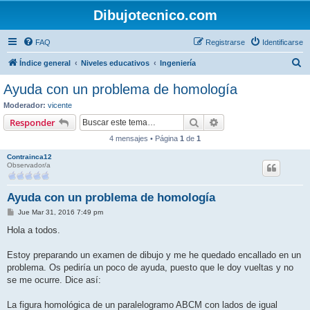
Dibujotecnico.com
FAQ
Registrarse
Identificarse
B
Índice general
Niveles educativos
Ingeniería
u
Ayuda con un problema de homología
s
Moderador:
vicente
c
Buscar
Búsqueda avanzada
Responder
a
4 mensajes • Página
1
de
1
r
Contrainca12
Observador/a
Ayuda con un problema de homología
M
Jue Mar 31, 2016 7:49 pm
e
n
Hola a todos.
s
a
j
Estoy preparando un examen de dibujo y me he quedado encallado en un
e
problema. Os pediría un poco de ayuda, puesto que le doy vueltas y no
se me ocurre. Dice así:
La figura homológica de un paralelogramo ABCM con lados de igual