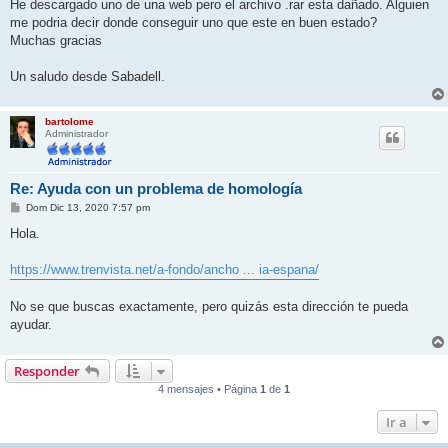
j
He descargado uno de una web pero el archivo .rar esta dañado. Alguien
e
me podria decir donde conseguir uno que este en buen estado?
Muchas gracias
Un saludo desde Sabadell.
bartolome
Administrador
Re: Ayuda con un problema de homología
M
Dom Dic 13, 2020 7:57 pm
e
n
Hola.
s
a
j
https://www.trenvista.net/a-fondo/ancho ... ia-espana/
e
No se que buscas exactamente, pero quizás esta dirección te pueda
ayudar.
Responder
4 mensajes • Página
1
de
1
Ir a