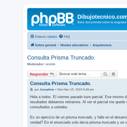
Dibujotecnico.co
Base documental sobre la asignatur
Enlaces rápidos
FAQ
Índice general
Niveles educativos
Arquitectura
Consulta Prisma Truncado.
Moderador:
vicente
Buscar
Búsqu
Responder
Consulta Prisma Truncado.
M
por
Josephine
»
Dom Nov 15, 2015 9:49 pm
e
n
Hola a todos. El viernes pasado tuve parcial. Ese mismo d
s
resultados debiamos retirarnos. Al ver el parcial me quedo
a
j
consultarles a ustedes.
e
Es un ejercicio de un prisma truncado, y falle en el desarrol
verdad? En el enunciado solo decia prisma truncado y se v