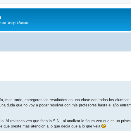
m
a de Dibujo Técnico
eda avanzada
ía, mas tarde, entregaron los resultados en una clase con todos los alumnos
 una duda que no voy a poder resolver con mis profesores hasta el año entrant
lo. Al revisarlo veo que falto la S.N., al analizar la figura veo que es un pris
e que preste mas atencion a lo que decia que a lo que veia