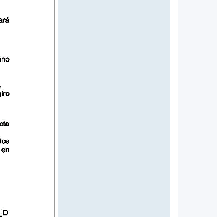
c
t
a
r
v
i
c
e
n
t
e