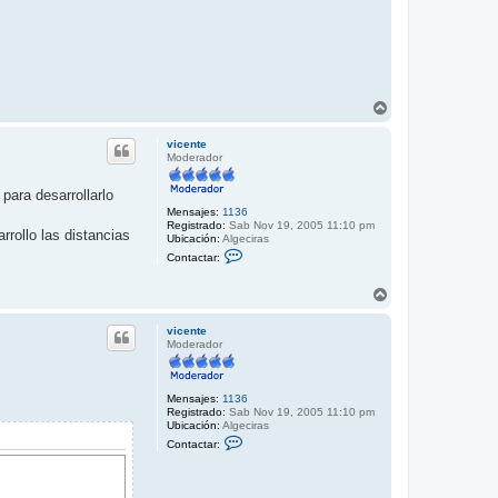
A
r
r
vicente
i
Moderador
b
a
para desarrollarlo
Mensajes:
1136
Registrado:
Sab Nov 19, 2005 11:10 pm
rrollo las distancias
Ubicación:
Algeciras
C
Contactar:
o
n
t
A
a
r
c
r
vicente
t
i
Moderador
a
b
r
a
v
i
c
Mensajes:
1136
e
Registrado:
Sab Nov 19, 2005 11:10 pm
n
Ubicación:
Algeciras
C
t
Contactar:
o
e
n
t
a