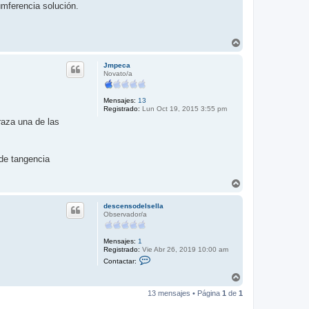
cumferencia solución.
A
r
r
Jmpeca
i
Novato/a
b
a
Mensajes:
13
Registrado:
Lun Oct 19, 2015 3:55 pm
traza una de las
 de tangencia
A
r
r
descensodelsella
i
Observador/a
b
a
Mensajes:
1
Registrado:
Vie Abr 26, 2019 10:00 am
C
Contactar:
o
n
A
t
r
a
13 mensajes • Página
1
de
1
r
c
i
t