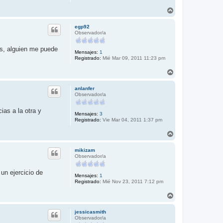
A
r
r
egp92
i
Observador/a
b
a
as, alguien me puede
Mensajes:
1
Registrado:
Mié Mar 09, 2011 11:23 pm
A
r
r
anlanfer
i
Observador/a
b
a
ias a la otra y
Mensajes:
3
Registrado:
Vie Mar 04, 2011 1:37 pm
A
r
r
mikizam
i
Observador/a
b
a
un ejercicio de
Mensajes:
1
Registrado:
Mié Nov 23, 2011 7:12 pm
A
r
r
jessicasmith
i
Observador/a
b