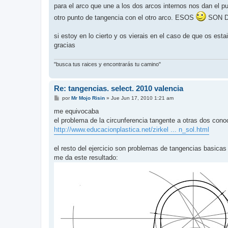
para el arco que une a los dos arcos internos nos dan el pu
otro punto de tangencia con el otro arco. ESOS
SON DA
si estoy en lo cierto y os vierais en el caso de que os est
gracias
"busca tus raices y encontrarás tu camino"
Re: tangencias. select. 2010 valencia
M
por
Mr Mojo Risin
»
Jue Jun 17, 2010 1:21 am
e
n
me equivocaba
s
el problema de la circunferencia tangente a otras dos conoc
a
j
http://www.educacionplastica.net/zirkel ... n_sol.html
e
el resto del ejercicio son problemas de tangencias basica
me da este resultado: