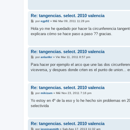
j
e
Re: tangencias. select. 2010 valencia
M
por
egp92
»
Mié Mar 09, 2011 11:28 pm
e
n
Hola yo me he quedado por hacer la circunferencia tangente
s
explicara cómo se hace paso a paso ?? gracias.
a
j
e
Re: tangencias. select. 2010 valencia
M
por
anlanfer
»
Vie Mar 11, 2011 8:57 pm
e
n
Para hacer por ejemplo el arco que une las dos circunferen
s
viceversa, y despues donde crten es el punto de union... 
a
j
e
Re: tangencias. select. 2010 valencia
M
por
mikizam
»
Mié Nov 23, 2011 7:16 pm
e
n
Yo estoy en 4º de la eso y lo he hecho sin problemas en 20
s
selectivida
a
j
e
Re: tangencias. select. 2010 valencia
M
por
jessicasmith
»
Sab Ago 17, 2013 11:32 am