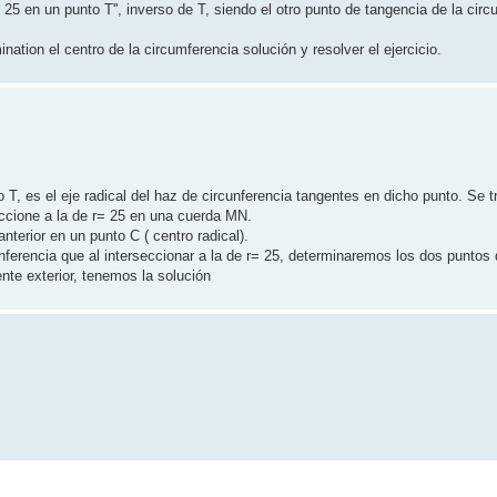
o 25 en un punto T'', inverso de T, siendo el otro punto de tangencia de la cir
tion el centro de la circumferencia solución y resolver el ejercicio.
o T, es el eje radical del haz de circunferencia tangentes en dicho punto. Se 
eccione a la de r= 25 en una cuerda MN.
nterior en un punto C ( centro radical).
unferencia que al interseccionar a la de r= 25, determinaremos los dos puntos
ente exterior, tenemos la solución