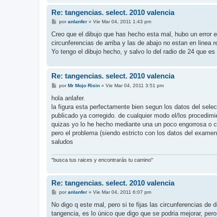
Re: tangencias. select. 2010 valencia
M
por
anlanfer
»
Vie Mar 04, 2011 1:43 pm
e
n
Creo que el dibujo que has hecho esta mal, hubo un error e
s
circunferencias de arriba y las de abajo no estan en linea 
a
j
Yo tengo el dibujo hecho, y salvo lo del radio de 24 que es
e
Re: tangencias. select. 2010 valencia
M
por
Mr Mojo Risin
»
Vie Mar 04, 2011 3:51 pm
e
n
hola anlafer.
s
la figura esta perfectamente bien segun los datos del sele
a
j
publicado ya corregido. de cualquier modo el/los procedimi
e
quizas yo lo he hecho mediante una un poco engorrosa o 
pero el problema (siendo estricto con los datos del examen
saludos
"busca tus raices y encontrarás tu camino"
Re: tangencias. select. 2010 valencia
M
por
anlanfer
»
Vie Mar 04, 2011 6:07 pm
e
n
No digo q este mal, pero si te fijas las circunferencias d
s
tangencia, es lo único que digo que se podria mejorar, per
a