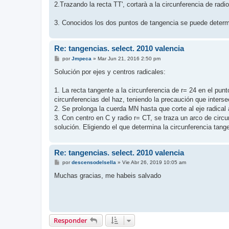
2.Trazando la recta TT', cortarà a la circunferencia de radi
3. Conocidos los dos puntos de tangencia se puede determina
Re: tangencias. select. 2010 valencia
M
por
Jmpeca
»
Mar Jun 21, 2016 2:50 pm
e
n
Solución por ejes y centros radicales:
s
a
j
1. La recta tangente a la circunferencia de r= 24 en el punt
e
circunferencias del haz, teniendo la precaución que inters
2. Se prolonga la cuerda MN hasta que corte al eje radical a
3. Con centro en C y radio r= CT, se traza un arco de circ
solución. Eligiendo el que determina la circunferencia tang
Re: tangencias. select. 2010 valencia
M
por
descensodelsella
»
Vie Abr 26, 2019 10:05 am
e
n
Muchas gracias, me habeis salvado
s
a
j
e
Responder