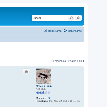
Buscar
Búsqueda avanza
Registrarse
Identificarse
13 mensajes • Página
1
de
1
Mr Mojo Risin
Asiduo/a
Mensajes:
96
Registrado:
Mar Nov 22, 2005 10:18 pm