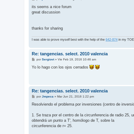
e
n
its seems a nice forum
s
great discussion
a
j
e
thanks for sharing
I was able to prove myself best with the help of the
642-874
in my TOEFL
Re: tangencias. select. 2010 valencia
M
por
Sergiovt
»
Vie Feb 19, 2016 10:46 am
e
n
Yo lo hago con los ojos cerrados
s
a
j
e
Re: tangencias. select. 2010 valencia
M
por
Jmpeca
»
Mar Jun 21, 2016 1:22 pm
e
n
Resolviendo el problema por inversiones (centro de inversió
s
a
j
1. Se traza por el centro de la circunferencia de radio 25, 
e
obtendrá un punto a T', homólogo de T, sobre la
circunferencia de r= 25.