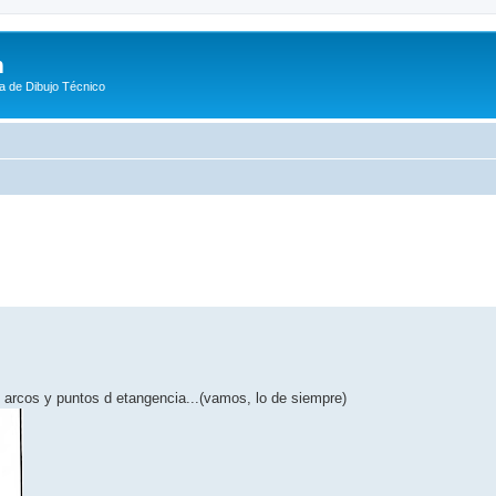
m
a de Dibujo Técnico
eda avanzada
o arcos y puntos d etangencia...(vamos, lo de siempre)