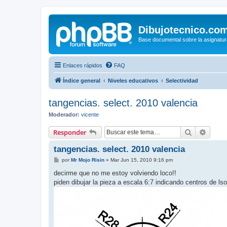
Dibujotecnico.co
Base documental sobre la asignatur
Enlaces rápidos
FAQ
Índice general
Niveles educativos
Selectividad
tangencias. select. 2010 valencia
Moderador:
vicente
Buscar
Búsqu
Responder
tangencias. select. 2010 valencia
M
por
Mr Mojo Risin
»
Mar Jun 15, 2010 9:16 pm
e
n
decirme que no me estoy volviendo loco!!
s
piden dibujar la pieza a escala 6:7 indicando centros de ls
a
j
e