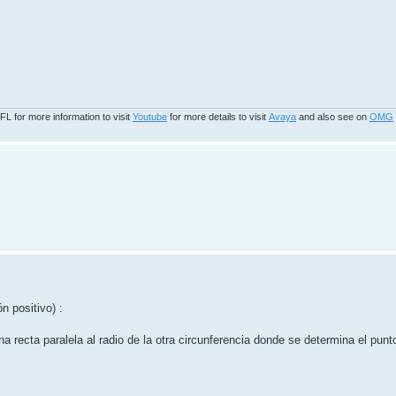
 for more information to visit
Youtube
for more details to visit
Avaya
and also see on
OMG
n positivo) :
una recta paralela al radio de la otra circunferencia donde se determina el pun