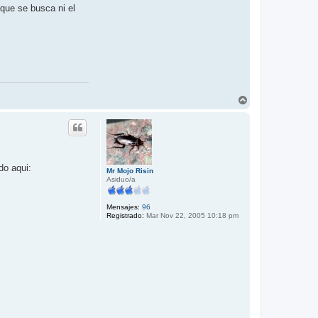
 que se busca ni el
A
r
r
i
b
a
do aqui:
Mr Mojo Risin
Asiduo/a
Mensajes:
96
Registrado:
Mar Nov 22, 2005 10:18 pm