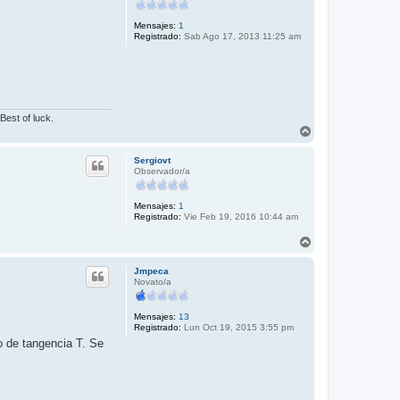
a
Mensajes:
1
Registrado:
Sab Ago 17, 2013 11:25 am
Best of luck.
A
r
r
Sergiovt
i
Observador/a
b
a
Mensajes:
1
Registrado:
Vie Feb 19, 2016 10:44 am
A
r
r
Jmpeca
i
Novato/a
b
a
Mensajes:
13
Registrado:
Lun Oct 19, 2015 3:55 pm
to de tangencia T. Se