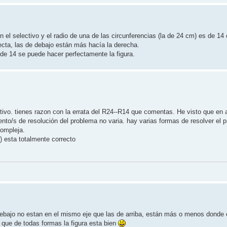
n el selectivo y el radio de una de las circunferencias (la de 24 cm) es de 1
recta, las de debajo están más hacía la derecha.
 de 14 se puede hacer perfectamente la figura.
ctivo. tienes razon con la errata del R24--R14 que comentas. He visto que en
ento/s de resolución del problema no varia. hay varias formas de resolver el 
compleja.
) esta totalmente correcto
e debajo no estan en el mismo eje que las de arriba, están más o menos donde 
o que de todas formas la figura esta bien