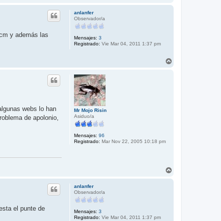
r
r
anlanfer
i
Observador/a
b
a
4 cm y además las
Mensajes:
3
Registrado:
Vie Mar 04, 2011 1:37 pm
A
r
r
i
b
a
 algunas webs lo han
Mr Mojo Risin
Asiduo/a
problema de apolonio,
Mensajes:
96
Registrado:
Mar Nov 22, 2005 10:18 pm
A
r
r
anlanfer
i
Observador/a
b
a
esta el punte de
Mensajes:
3
Registrado:
Vie Mar 04, 2011 1:37 pm