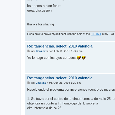
e
n
its seems a nice forum
s
great discussion
a
j
e
thanks for sharing
I was able to prove myself best with the help of the
642-874
in my TOEFL
Re: tangencias. select. 2010 valencia
M
por
Sergiovt
»
Vie Feb 19, 2016 10:46 am
e
n
Yo lo hago con los ojos cerrados
s
a
j
e
Re: tangencias. select. 2010 valencia
M
por
Jmpeca
»
Mar Jun 21, 2016 1:22 pm
e
n
Resolviendo el problema por inversiones (centro de inversió
s
a
j
1. Se traza por el centro de la circunferencia de radio 25, 
e
obtendrá un punto a T', homólogo de T, sobre la
circunferencia de r= 25.