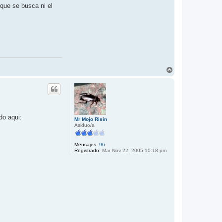
 que se busca ni el
A
r
r
i
b
a
do aqui:
Mr Mojo Risin
Asiduo/a
Mensajes:
96
Registrado:
Mar Nov 22, 2005 10:18 pm