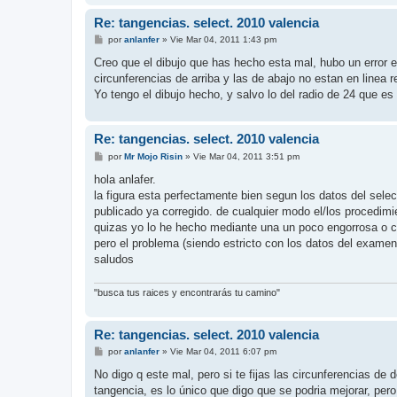
Re: tangencias. select. 2010 valencia
M
por
anlanfer
»
Vie Mar 04, 2011 1:43 pm
e
n
Creo que el dibujo que has hecho esta mal, hubo un error e
s
circunferencias de arriba y las de abajo no estan en linea 
a
j
Yo tengo el dibujo hecho, y salvo lo del radio de 24 que es
e
Re: tangencias. select. 2010 valencia
M
por
Mr Mojo Risin
»
Vie Mar 04, 2011 3:51 pm
e
n
hola anlafer.
s
la figura esta perfectamente bien segun los datos del sele
a
j
publicado ya corregido. de cualquier modo el/los procedimi
e
quizas yo lo he hecho mediante una un poco engorrosa o 
pero el problema (siendo estricto con los datos del examen
saludos
"busca tus raices y encontrarás tu camino"
Re: tangencias. select. 2010 valencia
M
por
anlanfer
»
Vie Mar 04, 2011 6:07 pm
e
n
No digo q este mal, pero si te fijas las circunferencias d
s
tangencia, es lo único que digo que se podria mejorar, per
a