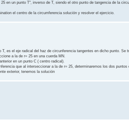
o 25 en un punto T'', inverso de T, siendo el otro punto de tangencia de la cir
tion el centro de la circumferencia solución y resolver el ejercicio.
o T, es el eje radical del haz de circunferencia tangentes en dicho punto. Se 
eccione a la de r= 25 en una cuerda MN.
nterior en un punto C ( centro radical).
unferencia que al interseccionar a la de r= 25, determinaremos los dos puntos
ente exterior, tenemos la solución