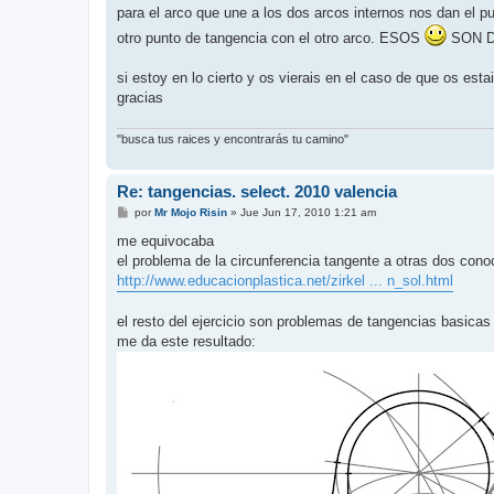
para el arco que une a los dos arcos internos nos dan el pu
otro punto de tangencia con el otro arco. ESOS
SON DA
si estoy en lo cierto y os vierais en el caso de que os est
gracias
"busca tus raices y encontrarás tu camino"
Re: tangencias. select. 2010 valencia
M
por
Mr Mojo Risin
»
Jue Jun 17, 2010 1:21 am
e
n
me equivocaba
s
el problema de la circunferencia tangente a otras dos conoc
a
j
http://www.educacionplastica.net/zirkel ... n_sol.html
e
el resto del ejercicio son problemas de tangencias basica
me da este resultado: