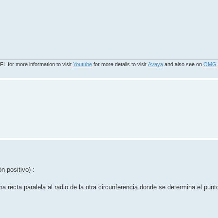
 for more information to visit
Youtube
for more details to visit
Avaya
and also see on
OMG
n positivo) :
una recta paralela al radio de la otra circunferencia donde se determina el pun