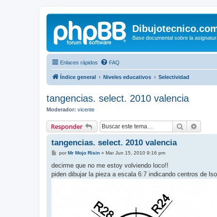
Dibujotecnico.co
Base documental sobre la asignatur
Enlaces rápidos
FAQ
Índice general
Niveles educativos
Selectividad
tangencias. select. 2010 valencia
Moderador:
vicente
Buscar
Búsqu
Responder
tangencias. select. 2010 valencia
M
por
Mr Mojo Risin
»
Mar Jun 15, 2010 9:16 pm
e
n
decirme que no me estoy volviendo loco!!
s
piden dibujar la pieza a escala 6:7 indicando centros de ls
a
j
e