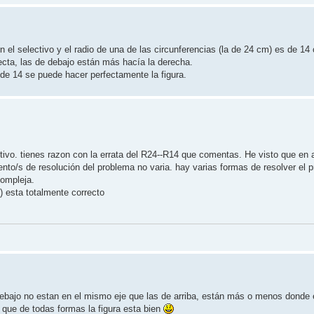
n el selectivo y el radio de una de las circunferencias (la de 24 cm) es de 1
recta, las de debajo están más hacía la derecha.
 de 14 se puede hacer perfectamente la figura.
ctivo. tienes razon con la errata del R24--R14 que comentas. He visto que en
ento/s de resolución del problema no varia. hay varias formas de resolver el 
compleja.
) esta totalmente correcto
e debajo no estan en el mismo eje que las de arriba, están más o menos donde 
o que de todas formas la figura esta bien