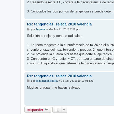
2.Trazando la recta TT', cortarà a la circunferencia de radi
3. Conocidos los dos puntos de tangencia se puede determina
Re: tangencias. select. 2010 valencia
M
por
Jmpeca
»
Mar Jun 21, 2016 2:50 pm
e
n
Solución por ejes y centros radicales:
s
a
j
1. La recta tangente a la circunferencia de r= 24 en el punt
e
circunferencias del haz, teniendo la precaución que inters
2. Se prolonga la cuerda MN hasta que corte al eje radical a
3. Con centro en C y radio r= CT, se traza un arco de circ
solución. Eligiendo el que determina la circunferencia tang
Re: tangencias. select. 2010 valencia
M
por
descensodelsella
»
Vie Abr 26, 2019 10:05 am
e
n
Muchas gracias, me habeis salvado
s
a
j
e
Responder