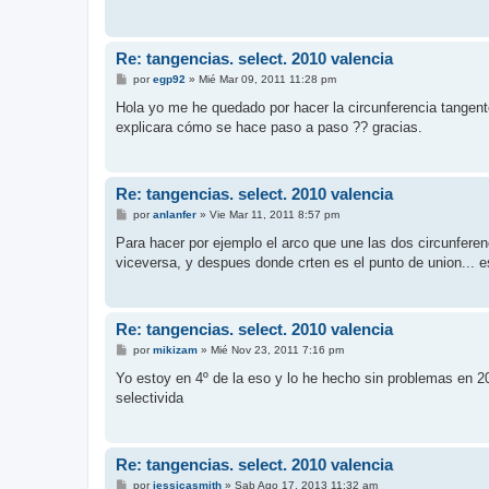
j
e
Re: tangencias. select. 2010 valencia
M
por
egp92
»
Mié Mar 09, 2011 11:28 pm
e
n
Hola yo me he quedado por hacer la circunferencia tangente
s
explicara cómo se hace paso a paso ?? gracias.
a
j
e
Re: tangencias. select. 2010 valencia
M
por
anlanfer
»
Vie Mar 11, 2011 8:57 pm
e
n
Para hacer por ejemplo el arco que une las dos circunferen
s
viceversa, y despues donde crten es el punto de union... 
a
j
e
Re: tangencias. select. 2010 valencia
M
por
mikizam
»
Mié Nov 23, 2011 7:16 pm
e
n
Yo estoy en 4º de la eso y lo he hecho sin problemas en 20
s
selectivida
a
j
e
Re: tangencias. select. 2010 valencia
M
por
jessicasmith
»
Sab Ago 17, 2013 11:32 am