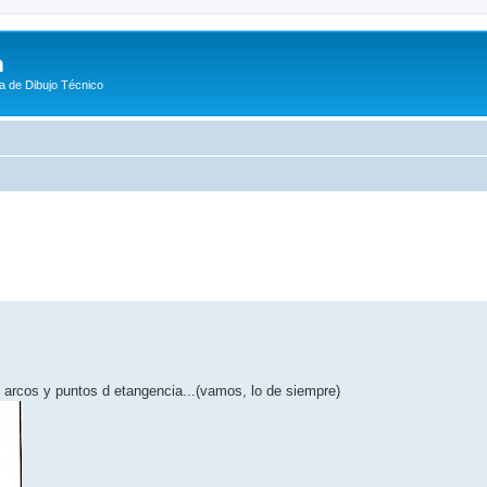
m
a de Dibujo Técnico
eda avanzada
o arcos y puntos d etangencia...(vamos, lo de siempre)