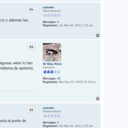
r
r
anlanfer
i
Observador/a
b
a
4 cm y además las
Mensajes:
3
Registrado:
Vie Mar 04, 2011 1:37 pm
A
r
r
i
b
a
 algunas webs lo han
Mr Mojo Risin
Asiduo/a
problema de apolonio,
Mensajes:
96
Registrado:
Mar Nov 22, 2005 10:18 pm
A
r
r
anlanfer
i
Observador/a
b
a
esta el punte de
Mensajes:
3
Registrado:
Vie Mar 04, 2011 1:37 pm