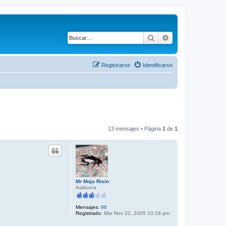
Buscar
Búsqueda avanza
Registrarse
Identificarse
13 mensajes • Página
1
de
1
Mr Mojo Risin
Asiduo/a
Mensajes:
96
Registrado:
Mar Nov 22, 2005 10:18 pm