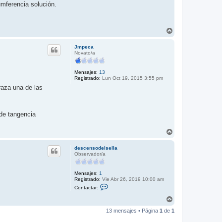
cumferencia solución.
A
r
r
Jmpeca
i
Novato/a
b
a
Mensajes:
13
Registrado:
Lun Oct 19, 2015 3:55 pm
traza una de las
 de tangencia
A
r
r
descensodelsella
i
Observador/a
b
a
Mensajes:
1
Registrado:
Vie Abr 26, 2019 10:00 am
C
Contactar:
o
n
A
t
r
a
13 mensajes • Página
1
de
1
r
c
i
t