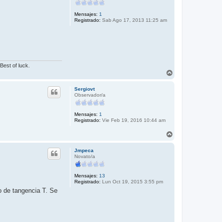
a
Mensajes:
1
Registrado:
Sab Ago 17, 2013 11:25 am
Best of luck.
A
r
r
Sergiovt
i
Observador/a
b
a
Mensajes:
1
Registrado:
Vie Feb 19, 2016 10:44 am
A
r
r
Jmpeca
i
Novato/a
b
a
Mensajes:
13
Registrado:
Lun Oct 19, 2015 3:55 pm
to de tangencia T. Se