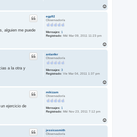
A
r
r
egp92
i
Observador/a
b
a
as, alguien me puede
Mensajes:
1
Registrado:
Mié Mar 09, 2011 11:23 pm
A
r
r
anlanfer
i
Observador/a
b
a
ias a la otra y
Mensajes:
3
Registrado:
Vie Mar 04, 2011 1:37 pm
A
r
r
mikizam
i
Observador/a
b
a
un ejercicio de
Mensajes:
1
Registrado:
Mié Nov 23, 2011 7:12 pm
A
r
r
jessicasmith
i
Observador/a
b