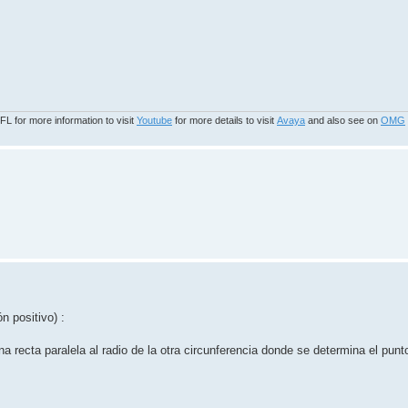
 for more information to visit
Youtube
for more details to visit
Avaya
and also see on
OMG
n positivo) :
una recta paralela al radio de la otra circunferencia donde se determina el pun