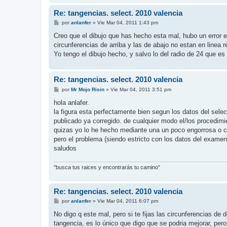
Re: tangencias. select. 2010 valencia
M
por
anlanfer
»
Vie Mar 04, 2011 1:43 pm
e
n
Creo que el dibujo que has hecho esta mal, hubo un error e
s
circunferencias de arriba y las de abajo no estan en linea 
a
j
Yo tengo el dibujo hecho, y salvo lo del radio de 24 que es
e
Re: tangencias. select. 2010 valencia
M
por
Mr Mojo Risin
»
Vie Mar 04, 2011 3:51 pm
e
n
hola anlafer.
s
la figura esta perfectamente bien segun los datos del sele
a
j
publicado ya corregido. de cualquier modo el/los procedimi
e
quizas yo lo he hecho mediante una un poco engorrosa o 
pero el problema (siendo estricto con los datos del examen
saludos
"busca tus raices y encontrarás tu camino"
Re: tangencias. select. 2010 valencia
M
por
anlanfer
»
Vie Mar 04, 2011 6:07 pm
e
n
No digo q este mal, pero si te fijas las circunferencias d
s
tangencia, es lo único que digo que se podria mejorar, per
a