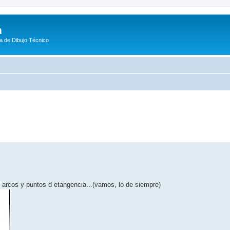
m
a de Dibujo Técnico
eda avanzada
o arcos y puntos d etangencia...(vamos, lo de siempre)