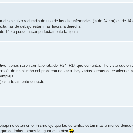
n el selectivo y el radio de una de las circunferencias (la de 24 cm) es de 1
recta, las de debajo están más hacía la derecha.
 de 14 se puede hacer perfectamente la figura.
ctivo. tienes razon con la errata del R24--R14 que comentas. He visto que en
ento/s de resolución del problema no varia. hay varias formas de resolver el 
compleja.
) esta totalmente correcto
e debajo no estan en el mismo eje que las de arriba, están más o menos donde 
o que de todas formas la figura esta bien