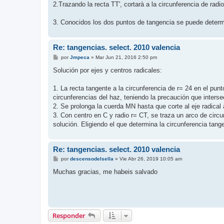
2.Trazando la recta TT', cortarà a la circunferencia de radi
3. Conocidos los dos puntos de tangencia se puede determina
Re: tangencias. select. 2010 valencia
M
por
Jmpeca
»
Mar Jun 21, 2016 2:50 pm
e
n
Solución por ejes y centros radicales:
s
a
j
1. La recta tangente a la circunferencia de r= 24 en el punt
e
circunferencias del haz, teniendo la precaución que inters
2. Se prolonga la cuerda MN hasta que corte al eje radical a
3. Con centro en C y radio r= CT, se traza un arco de circ
solución. Eligiendo el que determina la circunferencia tang
Re: tangencias. select. 2010 valencia
M
por
descensodelsella
»
Vie Abr 26, 2019 10:05 am
e
n
Muchas gracias, me habeis salvado
s
a
j
e
Responder