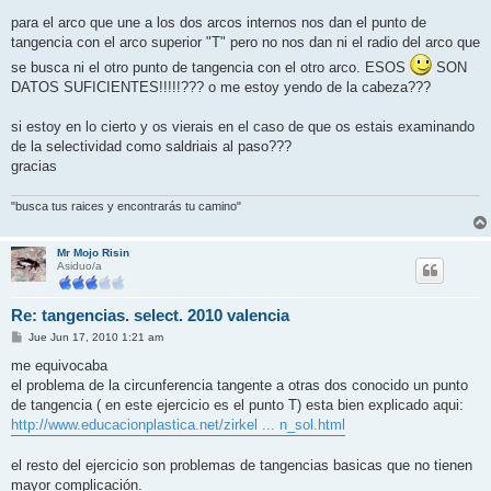
para el arco que une a los dos arcos internos nos dan el punto de
tangencia con el arco superior "T" pero no nos dan ni el radio del arco que
se busca ni el otro punto de tangencia con el otro arco. ESOS
SON
DATOS SUFICIENTES!!!!!??? o me estoy yendo de la cabeza???
si estoy en lo cierto y os vierais en el caso de que os estais examinando
de la selectividad como saldriais al paso???
gracias
"busca tus raices y encontrarás tu camino"
Mr Mojo Risin
Asiduo/a
Re: tangencias. select. 2010 valencia
M
Jue Jun 17, 2010 1:21 am
e
n
me equivocaba
s
el problema de la circunferencia tangente a otras dos conocido un punto
a
j
de tangencia ( en este ejercicio es el punto T) esta bien explicado aqui:
e
http://www.educacionplastica.net/zirkel ... n_sol.html
el resto del ejercicio son problemas de tangencias basicas que no tienen
mayor complicación.