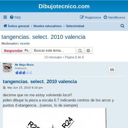
Dibujotecnico.com
FAQ
Registrarse
Identificarse
B
Índice general
Niveles educativos
Selectividad
u
tangencias. select. 2010 valencia
s
Moderador:
vicente
c
Buscar
Búsqueda avanzada
Responder
a
13 mensajes • Página
1
de
1
r
Mr Mojo Risin
Asiduo/a
tangencias. select. 2010 valencia
M
Mar Jun 15, 2010 9:16 pm
e
n
decirme que no me estoy volviendo loco!!
s
piden dibujar la pieza a escala 6:7 indicando centros de lso arcos y
a
j
puntos d etangencia...(vamos, lo de siempre)
e