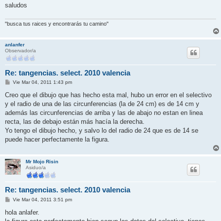
saludos
"busca tus raices y encontrarás tu camino"
anlanfer
Observador/a
Re: tangencias. select. 2010 valencia
M
Vie Mar 04, 2011 1:43 pm
e
n
Creo que el dibujo que has hecho esta mal, hubo un error en el selectivo
s
y el radio de una de las circunferencias (la de 24 cm) es de 14 cm y
a
j
además las circunferencias de arriba y las de abajo no estan en linea
e
recta, las de debajo están más hacía la derecha.
Yo tengo el dibujo hecho, y salvo lo del radio de 24 que es de 14 se
puede hacer perfectamente la figura.
Mr Mojo Risin
Asiduo/a
Re: tangencias. select. 2010 valencia
M
Vie Mar 04, 2011 3:51 pm
e
n
hola anlafer.
s