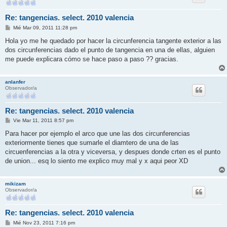
Re: tangencias. select. 2010 valencia
M
Mié Mar 09, 2011 11:28 pm
e
n
Hola yo me he quedado por hacer la circunferencia tangente exterior a las
s
dos circunferencias dado el punto de tangencia en una de ellas, alguien
a
j
me puede explicara cómo se hace paso a paso ?? gracias.
e
anlanfer
Observador/a
Re: tangencias. select. 2010 valencia
M
Vie Mar 11, 2011 8:57 pm
e
n
Para hacer por ejemplo el arco que une las dos circunferencias
s
exteriormente tienes que sumarle el diamtero de una de las
a
j
circuenferencias a la otra y viceversa, y despues donde crten es el punto
e
de union... esq lo siento me explico muy mal y x aqui peor XD
mikizam
Observador/a
Re: tangencias. select. 2010 valencia
M
Mié Nov 23, 2011 7:16 pm