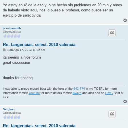
e
n
Yo estoy en 4º de la eso y lo he hecho sin problemas en 20 min y antes
s
de haberlo visto aqui, nos lo pueso el profesor, como puede ser un
a
j
ejercicio de selectivida
e
jessicasmith
Observador/a
Re: tangencias. select. 2010 valencia
M
Sab Ago 17, 2013 11:32 am
e
n
its seems a nice forum
s
great discussion
a
j
e
thanks for sharing
I was able to prove myself best with the help of the
642-874
in my TOEFL for more
information to visit
Youtube
for more details to visit
Avaya
and also see on
OMG
Best of
luck.
Sergiovt
Observador/a
Re: tangencias. select. 2010 valencia