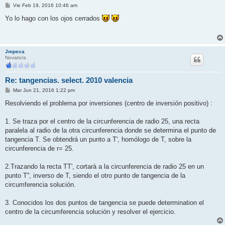
M
Vie Feb 19, 2016 10:46 am
e
n
Yo lo hago con los ojos cerrados
s
a
j
e
Jmpeca
Novato/a
Re: tangencias. select. 2010 valencia
M
Mar Jun 21, 2016 1:22 pm
e
n
Resolviendo el problema por inversiones (centro de inversión positivo) :
s
a
j
1. Se traza por el centro de la circunferencia de radio 25, una recta
e
paralela al radio de la otra circunferencia donde se determina el punto de
tangencia T. Se obtendrá un punto a T', homólogo de T, sobre la
circunferencia de r= 25.
2.Trazando la recta TT', cortarà a la circunferencia de radio 25 en un
punto T'', inverso de T, siendo el otro punto de tangencia de la
circumferencia solución.
3. Conocidos los dos puntos de tangencia se puede determination el
centro de la circumferencia solución y resolver el ejercicio.