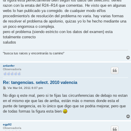
la figura esta perfectamente bien segun los datos del selectivo. tienes
a
j
razon con la errata del R24--R14 que comentas. He visto que en algunas
e
webs lo han publicado ya corregido. de cualquier modo el/los
procedimiento/s de resolución del problema no varia. hay varias formas
de resolver el problema de apolonio, quizas yo lo he hecho mediante una
un poco engorrosa o compleja.
pero el problema (siendo estricto con los datos del examen) esta
totalmente correcto
saludos
"busca tus raices y encontrarás tu camino"
anlanfer
Observador/a
Re: tangencias. select. 2010 valencia
M
Vie Mar 04, 2011 6:07 pm
e
n
No digo q este mal, pero si te fijas las circunferencias de debajo no estan
s
en el mismo eje que las de arriba, están más o menos donde esta el
a
j
punte de tangencia, es lo único que digo que se podria mejorar, pero que
e
de todas formas la figura esta bien
egp92
Observador/a