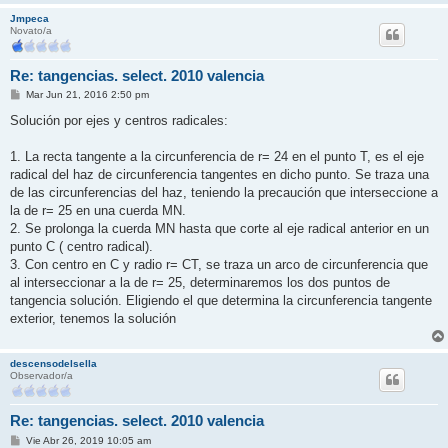
Jmpeca
Novato/a
Re: tangencias. select. 2010 valencia
M
Mar Jun 21, 2016 2:50 pm
e
n
Solución por ejes y centros radicales:
s
a
j
1. La recta tangente a la circunferencia de r= 24 en el punto T, es el eje
e
radical del haz de circunferencia tangentes en dicho punto. Se traza una
de las circunferencias del haz, teniendo la precaución que interseccione a
la de r= 25 en una cuerda MN.
2. Se prolonga la cuerda MN hasta que corte al eje radical anterior en un
punto C ( centro radical).
3. Con centro en C y radio r= CT, se traza un arco de circunferencia que
al interseccionar a la de r= 25, determinaremos los dos puntos de
tangencia solución. Eligiendo el que determina la circunferencia tangente
exterior, tenemos la solución
descensodelsella
Observador/a
Re: tangencias. select. 2010 valencia
M
Vie Abr 26, 2019 10:05 am