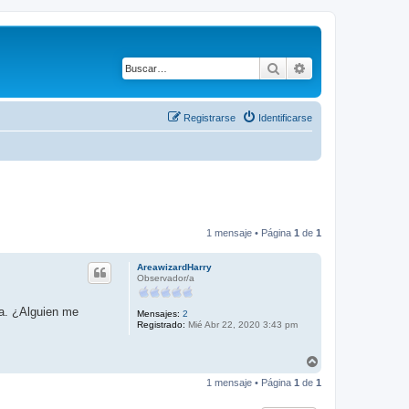
Buscar
Búsqueda avanza
Registrarse
Identificarse
1 mensaje • Página
1
de
1
AreawizardHarry
Observador/a
pa. ¿Alguien me
Mensajes:
2
Registrado:
Mié Abr 22, 2020 3:43 pm
A
r
1 mensaje • Página
1
de
1
r
i