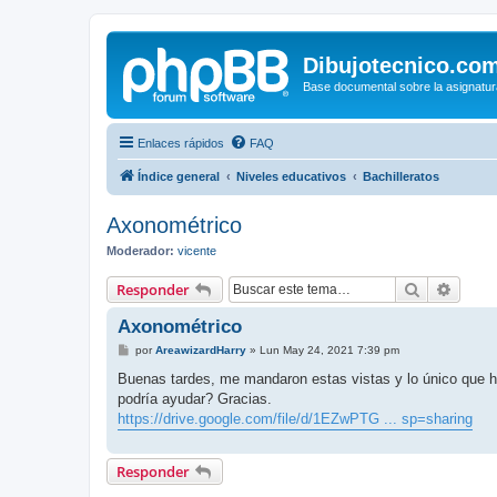
Dibujotecnico.co
Base documental sobre la asignatur
Enlaces rápidos
FAQ
Índice general
Niveles educativos
Bachilleratos
Axonométrico
Moderador:
vicente
Buscar
Búsqu
Responder
Axonométrico
M
por
AreawizardHarry
»
Lun May 24, 2021 7:39 pm
e
n
Buenas tardes, me mandaron estas vistas y lo único que he
s
podría ayudar? Gracias.
a
j
https://drive.google.com/file/d/1EZwPTG ... sp=sharing
e
Responder