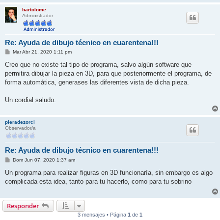
bartolome
Administrador
Re: Ayuda de dibujo técnico en cuarentena!!!
M
Mar Abr 21, 2020 1:11 pm
e
n
Creo que no existe tal tipo de programa, salvo algún software que
s
permitira dibujar la pieza en 3D, para que posteriormente el programa, de
a
j
forma automática, generases las diferentes vista de dicha pieza.
e
Un cordial saludo.
pieradezorci
Observador/a
Re: Ayuda de dibujo técnico en cuarentena!!!
M
Dom Jun 07, 2020 1:37 am
e
n
Un programa para realizar figuras en 3D funcionaría, sin embargo es algo
s
complicada esta idea, tanto para tu hacerlo, como para tu sobrino
a
j
e
Responder
3 mensajes • Página
1
de
1