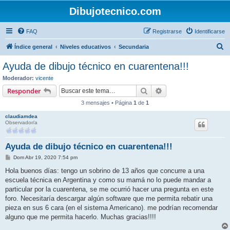
Dibujotecnico.com
FAQ
Registrarse
Identificarse
B
Índice general
Niveles educativos
Secundaria
u
Ayuda de dibujo técnico en cuarentena!!!
s
Moderador:
vicente
c
Buscar
Búsqueda avanzada
Responder
a
3 mensajes • Página
1
de
1
r
claudiamdea
Observador/a
Ayuda de dibujo técnico en cuarentena!!!
M
Dom Abr 19, 2020 7:54 pm
e
n
Hola buenos días: tengo un sobrino de 13 años que concurre a una
s
escuela técnica en Argentina y como su mamá no lo puede mandar a
a
j
particular por la cuarentena, se me ocurrió hacer una pregunta en este
e
foro. Necesitaría descargar algún software que me permita rebatir una
pieza en sus 6 cara (en el sistema Americano). me podrían recomendar
alguno que me permita hacerlo. Muchas gracias!!!!