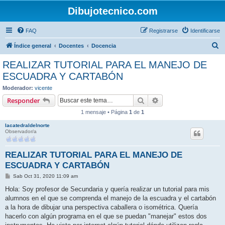
Dibujotecnico.com
FAQ
Registrarse
Identificarse
B
Índice general
Docentes
Docencia
u
REALIZAR TUTORIAL PARA EL MANEJO DE
s
ESCUADRA Y CARTABÓN
c
Moderador:
vicente
a
Buscar
Búsqueda avanzada
Responder
r
1 mensaje • Página
1
de
1
lacatedraldelnorte
Observador/a
REALIZAR TUTORIAL PARA EL MANEJO DE
ESCUADRA Y CARTABÓN
M
Sab Oct 31, 2020 11:09 am
e
n
Hola: Soy profesor de Secundaria y quería realizar un tutorial para mis
s
alumnos en el que se comprenda el manejo de la escuadra y el cartabón
a
j
a la hora de dibujar una perspectiva caballera o isométrica. Quería
e
hacerlo con algún programa en el que se puedan "manejar" estos dos