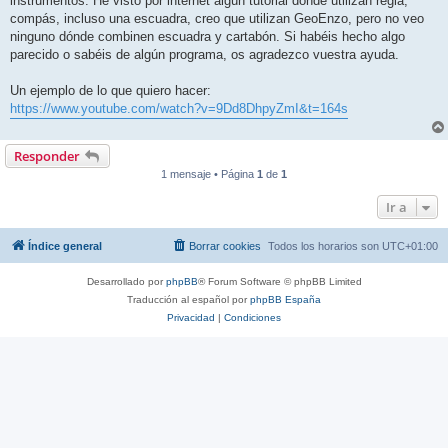
instrumentos. He visto por internet algún tutorial dónde utilizan regla,
compás, incluso una escuadra, creo que utilizan GeoEnzo, pero no veo
ninguno dónde combinen escuadra y cartabón. Si habéis hecho algo
parecido o sabéis de algún programa, os agradezco vuestra ayuda.
Un ejemplo de lo que quiero hacer:
https://www.youtube.com/watch?v=9Dd8DhpyZmI&t=164s
Responder
1 mensaje • Página
1
de
1
Ir a
Índice general
Borrar cookies
Todos los horarios son
UTC+01:00
Desarrollado por
phpBB
® Forum Software © phpBB Limited
Traducción al español por
phpBB España
Privacidad
|
Condiciones