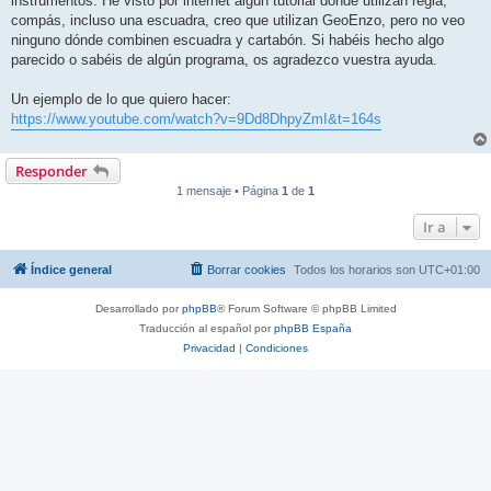
instrumentos. He visto por internet algún tutorial dónde utilizan regla,
compás, incluso una escuadra, creo que utilizan GeoEnzo, pero no veo
ninguno dónde combinen escuadra y cartabón. Si habéis hecho algo
parecido o sabéis de algún programa, os agradezco vuestra ayuda.
Un ejemplo de lo que quiero hacer:
https://www.youtube.com/watch?v=9Dd8DhpyZmI&t=164s
Responder
1 mensaje • Página
1
de
1
Ir a
Índice general
Borrar cookies
Todos los horarios son
UTC+01:00
Desarrollado por
phpBB
® Forum Software © phpBB Limited
Traducción al español por
phpBB España
Privacidad
|
Condiciones