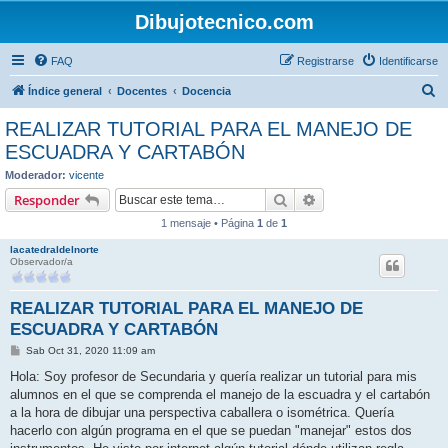
Dibujotecnico.com
FAQ
Registrarse
Identificarse
B
Índice general
Docentes
Docencia
u
REALIZAR TUTORIAL PARA EL MANEJO DE
s
ESCUADRA Y CARTABÓN
c
Moderador:
vicente
a
Buscar
Búsqueda avanzada
Responder
r
1 mensaje • Página
1
de
1
lacatedraldelnorte
Observador/a
REALIZAR TUTORIAL PARA EL MANEJO DE
ESCUADRA Y CARTABÓN
M
Sab Oct 31, 2020 11:09 am
e
n
Hola: Soy profesor de Secundaria y quería realizar un tutorial para mis
s
alumnos en el que se comprenda el manejo de la escuadra y el cartabón
a
j
a la hora de dibujar una perspectiva caballera o isométrica. Quería
e
hacerlo con algún programa en el que se puedan "manejar" estos dos