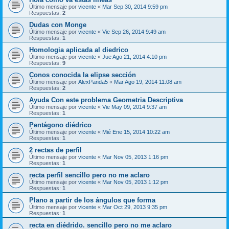
Último mensaje por
vicente
«
Mar Sep 30, 2014 9:59 pm
Respuestas:
2
Dudas con Monge
Último mensaje por
vicente
«
Vie Sep 26, 2014 9:49 am
Respuestas:
1
Homologia aplicada al diedrico
Último mensaje por
vicente
«
Jue Ago 21, 2014 4:10 pm
Respuestas:
9
Conos conocida la elipse sección
Último mensaje por
AlexPanda5
«
Mar Ago 19, 2014 11:08 am
Respuestas:
2
Ayuda Con este problema Geometria Descriptiva
Último mensaje por
vicente
«
Vie May 09, 2014 9:37 am
Respuestas:
1
Pentágono diédrico
Último mensaje por
vicente
«
Mié Ene 15, 2014 10:22 am
Respuestas:
1
2 rectas de perfil
Último mensaje por
vicente
«
Mar Nov 05, 2013 1:16 pm
Respuestas:
1
recta perfil sencillo pero no me aclaro
Último mensaje por
vicente
«
Mar Nov 05, 2013 1:12 pm
Respuestas:
1
Plano a partir de los ángulos que forma
Último mensaje por
vicente
«
Mar Oct 29, 2013 9:35 pm
Respuestas:
1
recta en diédrido. sencillo pero no me aclaro