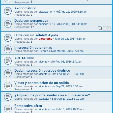
Respuestas:
2
Axonométrico
Último mensaje por
eliaswarner
«
Mié Ago 12, 2020 5:16 am
Respuestas:
2
Duda con perspectiva
Último mensaje por
cacique777
«
Sab Dic 02, 2017 4:30 pm
Respuestas:
17
1
2
Duda con un sólido!! Ayuda
Último mensaje por
bartolome
«
Mar Jul 18, 2017 9:18 am
Respuestas:
1
Intersección de prismas
Último mensaje por
Riverxz
«
Mar Mar 01, 2016 6:23 pm
ACOTACIÓN
Último mensaje por
vicente
«
Mié Feb 03, 2016 2:41 pm
Respuestas:
1
Duda intersección cuerpos diedrico
Último mensaje por
vicente
«
Dom Ene 10, 2016 9:35 pm
Respuestas:
1
Vistas y construccion de un solido
Último mensaje por
vicente
«
Lun Sep 21, 2015 8:30 am
Respuestas:
1
¿Alguien me podría ayudar con algún ejercicio?
Último mensaje por
davija12
«
Sab Jun 13, 2015 3:10 am
Perspectiva aérea
Último mensaje por
vicente
«
Lun Feb 16, 2015 10:33 am
Respuestas:
1