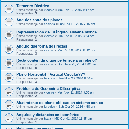
Tetraedro Diedrico
Último mensaje por
vicente
«
Jue Feb 12, 2015 9:17 pm
Respuestas:
3
Ángulos entre dos planos
Último mensaje por
scalaris
«
Lun Ene 12, 2015 7:15 pm
Representación de Triángulo 'sistema Monge'
Último mensaje por
vicente
«
Lun Ene 05, 2015 3:34 pm
Respuestas:
1
Ángulo que forna dos rectas
Último mensaje por
vicente
«
Mar Dic 30, 2014 11:12 am
Respuestas:
3
Recta contenida o que pertenece a un plano?
Último mensaje por
vicente
«
Dom Nov 23, 2014 1:02 am
Respuestas:
5
Plano Horizontal / Vertical Circular???
Último mensaje por
leosoon
«
Jue Nov 20, 2014 8:44 am
Respuestas:
3
Problema de Geometría DEscriptiva
Último mensaje por
vicente
«
Mar Nov 11, 2014 9:50 am
Respuestas:
2
Abatimiento de plano oblicuo en sistema cónico
Último mensaje por
jorgelcs
«
Sab Oct 04, 2014 4:50 am
Ángulos y distancias en isométrico
Último mensaje por
haya
«
Mié Oct 01, 2014 11:45 am
Respuestas:
1
Hola como va estas lineas