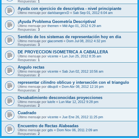
Respuestas:
1
Ayuda con ejercicio de descriptiva - nivel principiante
Último mensaje por
darkbangerxD
«
Sab Sep 01, 2012 6:04 am
¡Ayuda Problema Geometría Descriptiva!
Último mensaje por
themen
«
Mié Ago 01, 2012 6:29 am
Respuestas:
3
Sentido de los sistemas de representación hoy en dia
Último mensaje por
giacometti
«
Dom Jul 08, 2012 4:32 pm
Respuestas:
3
DE PROYECCION ISOMETRICA A CABALLERA
Último mensaje por
vicente
«
Lun Jun 25, 2012 8:35 am
Respuestas:
1
Angulo rectas
Último mensaje por
vicente
«
Sab Jun 02, 2012 10:56 am
Respuestas:
2
representar cilindro oblicuo y interseción con el triangulo
Último mensaje por
dibujoII
«
Dom Abr 08, 2012 12:16 pm
Respuestas:
2
Desabatimiento desconocidas proyecciones
Último mensaje por
luisfe
«
Lun Mar 12, 2012 9:28 pm
Respuestas:
2
Cuadrado
Último mensaje por
vicente
«
Jue Ene 26, 2012 11:25 pm
Encuentro de Rectas Alabeadas
Último mensaje por
gds
«
Dom Nov 06, 2011 2:09 am
Respuestas:
2