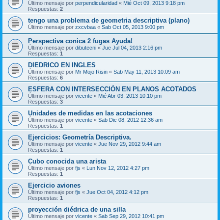
Último mensaje por
perpendicularidad
«
Mié Oct 09, 2013 9:18 pm
Respuestas:
2
tengo una problema de geometria descriptiva (plano)
Último mensaje por
zxcvbaa
«
Sab Oct 05, 2013 9:00 pm
Perspectiva conica 2 fugas Ayuda!
Último mensaje por
dibutecni
«
Jue Jul 04, 2013 2:16 pm
Respuestas:
1
DIEDRICO EN INGLES
Último mensaje por
Mr Mojo Risin
«
Sab May 11, 2013 10:09 am
Respuestas:
6
ESFERA CON INTERSECCIÓN EN PLANOS ACOTADOS
Último mensaje por
vicente
«
Mié Abr 03, 2013 10:10 pm
Respuestas:
3
Unidades de medidas en las acotaciones
Último mensaje por
vicente
«
Sab Dic 08, 2012 12:36 am
Respuestas:
1
Ejercicios: Geometría Descriptiva.
Último mensaje por
vicente
«
Jue Nov 29, 2012 9:44 am
Respuestas:
1
Cubo conocida una arista
Último mensaje por
fjs
«
Lun Nov 12, 2012 4:27 pm
Respuestas:
1
Ejercicio aviones
Último mensaje por
fjs
«
Jue Oct 04, 2012 4:12 pm
Respuestas:
1
proyección diédrica de una silla
Último mensaje por
vicente
«
Sab Sep 29, 2012 10:41 pm