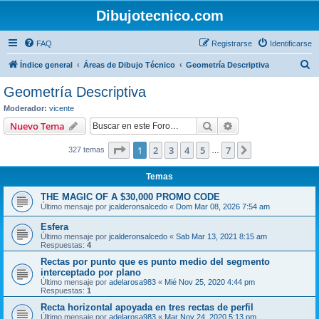
Dibujotecnico.com
FAQ
Registrarse
Identificarse
B
Índice general
Áreas de Dibujo Técnico
Geometría Descriptiva
u
Geometría Descriptiva
s
Moderador:
vicente
c
Buscar
Búsqueda avanzad
Nuevo Tema
a
Página
1
de
7
1
2
3
4
5
7
Siguiente
327 temas
r
…
Temas
THE MAGIC OF A $30,000 PROMO CODE
Último mensaje por
jcalderonsalcedo
«
Dom Mar 08, 2026 7:54 am
Esfera
Último mensaje por
jcalderonsalcedo
«
Sab Mar 13, 2021 8:15 am
Respuestas:
4
Rectas por punto que es punto medio del segmento
interceptado por plano
Último mensaje por
adelarosa983
«
Mié Nov 25, 2020 4:44 pm
Respuestas:
1
Recta horizontal apoyada en tres rectas de perfil
Último mensaje por
adelarosa983
«
Mar Nov 24, 2020 5:13 pm