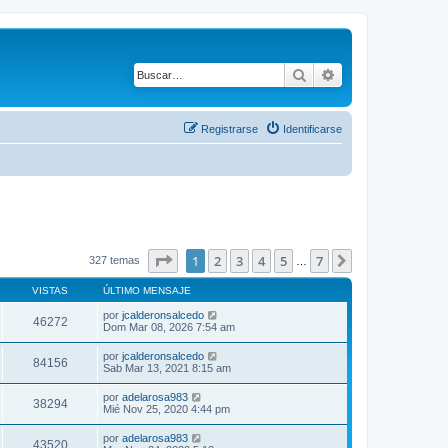
Buscar
Búsqueda avanza
Registrarse
Identificarse
Página
1
de
7
1
2
3
4
5
7
Siguiente
327 temas
…
VISTAS
ÚLTIMO MENSAJE
por
jcalderonsalcedo
46272
Dom Mar 08, 2026 7:54 am
por
jcalderonsalcedo
84156
Sab Mar 13, 2021 8:15 am
por
adelarosa983
38294
Mié Nov 25, 2020 4:44 pm
por
adelarosa983
43520