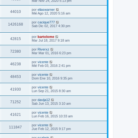
Mar Nov 24, 2020 5:13 pm
por
eliaswarner
44010
Mié Ago 12, 2020 5:16 am
por
cacique777
1426168
Sab Dic 02, 2017 4:30 pm
por
bartolome
42815
Mar Jul 18, 2017 9:18 am
por
Riverxz
72380
Mar Mar 01, 2016 6:23 pm
por
vicente
46238
Mié Feb 03, 2016 2:41 pm
por
vicente
48453
Dom Ene 10, 2016 9:35 pm
por
vicente
41930
Lun Sep 21, 2015 8:30 am
por
davija12
71252
Sab Jun 13, 2015 3:10 am
por
vicente
41621
Lun Feb 16, 2015 10:33 am
por
vicente
111847
Jue Feb 12, 2015 9:17 pm
por
scalaris