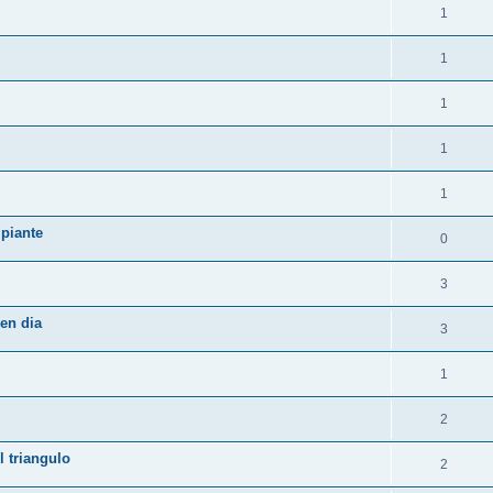
1
1
1
1
1
ipiante
0
3
en dia
3
1
2
l triangulo
2