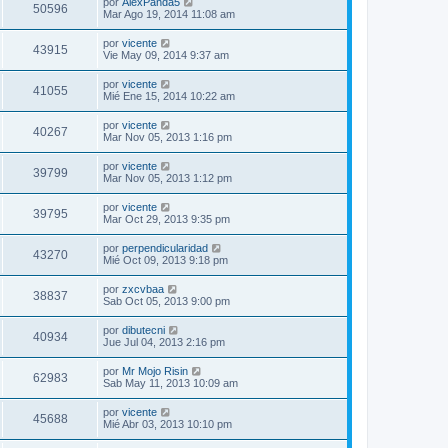
por
AlexPanda5
50596
Mar Ago 19, 2014 11:08 am
por
vicente
43915
Vie May 09, 2014 9:37 am
por
vicente
41055
Mié Ene 15, 2014 10:22 am
por
vicente
40267
Mar Nov 05, 2013 1:16 pm
por
vicente
39799
Mar Nov 05, 2013 1:12 pm
por
vicente
39795
Mar Oct 29, 2013 9:35 pm
por
perpendicularidad
43270
Mié Oct 09, 2013 9:18 pm
por
zxcvbaa
38837
Sab Oct 05, 2013 9:00 pm
por
dibutecni
40934
Jue Jul 04, 2013 2:16 pm
por
Mr Mojo Risin
62983
Sab May 11, 2013 10:09 am
por
vicente
45688
Mié Abr 03, 2013 10:10 pm