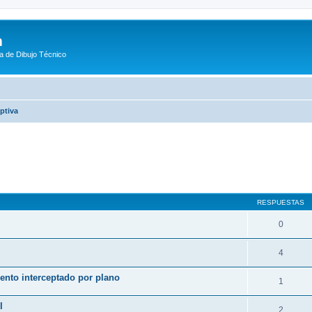
m
a de Dibujo Técnico
ptiva
queda avanzada
RESPUESTAS
0
4
ento interceptado por plano
1
l
2