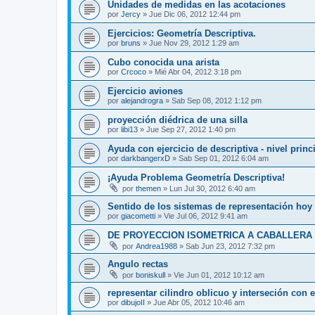
Unidades de medidas en las acotaciones
por
Jercy
»
Jue Dic 06, 2012 12:44 pm
Ejercicios: Geometría Descriptiva.
por
bruns
»
Jue Nov 29, 2012 1:29 am
Cubo conocida una arista
por
Crcoco
»
Mié Abr 04, 2012 3:18 pm
Ejercicio aviones
por
alejandrogra
»
Sab Sep 08, 2012 1:12 pm
proyección diédrica de una silla
por
libi13
»
Jue Sep 27, 2012 1:40 pm
Ayuda con ejercicio de descriptiva - nivel princ
por
darkbangerxD
»
Sab Sep 01, 2012 6:04 am
¡Ayuda Problema Geometría Descriptiva!
por
themen
»
Lun Jul 30, 2012 6:40 am
Sentido de los sistemas de representación hoy 
por
giacometti
»
Vie Jul 06, 2012 9:41 am
DE PROYECCION ISOMETRICA A CABALLERA
por
Andrea1988
»
Sab Jun 23, 2012 7:32 pm
Angulo rectas
por
boniskull
»
Vie Jun 01, 2012 10:12 am
representar cilindro oblicuo y interseción con e
por
dibujoII
»
Jue Abr 05, 2012 10:46 am