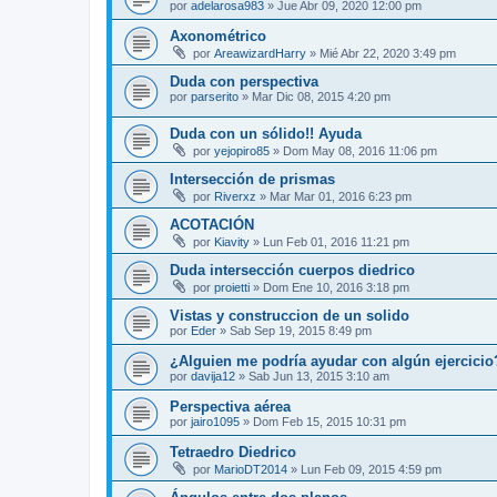
por
adelarosa983
»
Jue Abr 09, 2020 12:00 pm
Axonométrico
por
AreawizardHarry
»
Mié Abr 22, 2020 3:49 pm
Duda con perspectiva
por
parserito
»
Mar Dic 08, 2015 4:20 pm
Duda con un sólido!! Ayuda
por
yejopiro85
»
Dom May 08, 2016 11:06 pm
Intersección de prismas
por
Riverxz
»
Mar Mar 01, 2016 6:23 pm
ACOTACIÓN
por
Kiavity
»
Lun Feb 01, 2016 11:21 pm
Duda intersección cuerpos diedrico
por
proietti
»
Dom Ene 10, 2016 3:18 pm
Vistas y construccion de un solido
por
Eder
»
Sab Sep 19, 2015 8:49 pm
¿Alguien me podría ayudar con algún ejercicio
por
davija12
»
Sab Jun 13, 2015 3:10 am
Perspectiva aérea
por
jairo1095
»
Dom Feb 15, 2015 10:31 pm
Tetraedro Diedrico
por
MarioDT2014
»
Lun Feb 09, 2015 4:59 pm