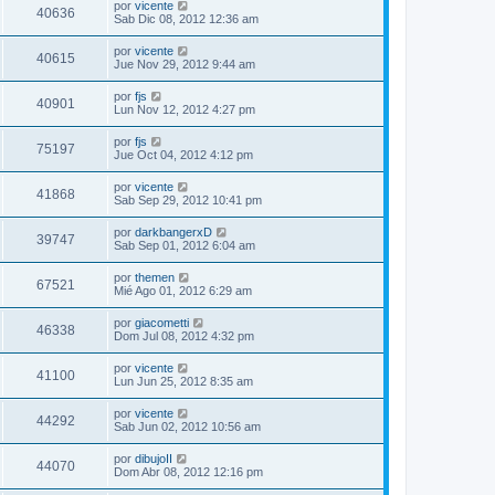
por
vicente
40636
Sab Dic 08, 2012 12:36 am
por
vicente
40615
Jue Nov 29, 2012 9:44 am
por
fjs
40901
Lun Nov 12, 2012 4:27 pm
por
fjs
75197
Jue Oct 04, 2012 4:12 pm
por
vicente
41868
Sab Sep 29, 2012 10:41 pm
por
darkbangerxD
39747
Sab Sep 01, 2012 6:04 am
por
themen
67521
Mié Ago 01, 2012 6:29 am
por
giacometti
46338
Dom Jul 08, 2012 4:32 pm
por
vicente
41100
Lun Jun 25, 2012 8:35 am
por
vicente
44292
Sab Jun 02, 2012 10:56 am
por
dibujoII
44070
Dom Abr 08, 2012 12:16 pm