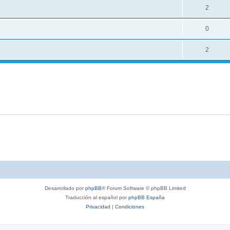
2
0
2
Desarrollado por
phpBB
® Forum Software © phpBB Limited
Traducción al español por
phpBB España
Privacidad
|
Condiciones