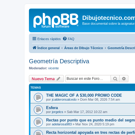
Dibujotecnico.co
Base documental sobre la asignatur
Enlaces rápidos
FAQ
Índice general
Áreas de Dibujo Técnico
Geometría Descri
Geometría Descriptiva
Moderador:
vicente
Buscar
Bús
Nuevo Tema
TEMAS
THE MAGIC OF A $30,000 PROMO CODE
por
jcalderonsalcedo
»
Dom Mar 08, 2026 7:54 am
Esfera
por
jorgelcs
»
Sab Mar 17, 2012 10:22 am
Rectas por punto que es punto medio del segm
por
adelarosa983
»
Mar Nov 24, 2020 5:19 pm
Recta horizontal apoyada en tres rectas de perfi