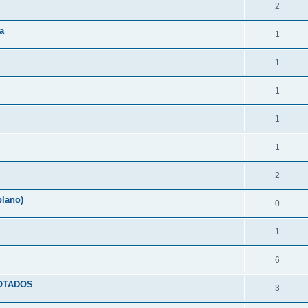
2
a
1
1
1
1
1
2
plano)
0
1
6
OTADOS
3