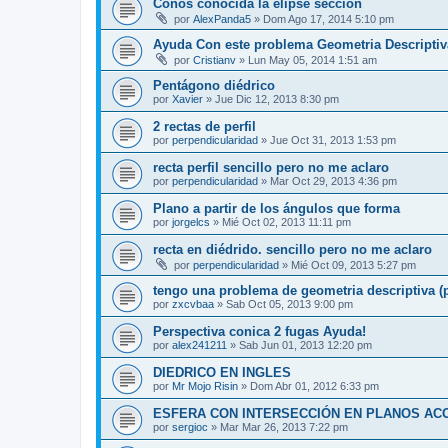
Conos conocida la elipse sección
por
AlexPanda5
»
Dom Ago 17, 2014 5:10 pm
Ayuda Con este problema Geometria Descriptiv
por
Cristianv
»
Lun May 05, 2014 1:51 am
Pentágono diédrico
por
Xavier
»
Jue Dic 12, 2013 8:30 pm
2 rectas de perfil
por
perpendicularidad
»
Jue Oct 31, 2013 1:53 pm
recta perfil sencillo pero no me aclaro
por
perpendicularidad
»
Mar Oct 29, 2013 4:36 pm
Plano a partir de los ángulos que forma
por
jorgelcs
»
Mié Oct 02, 2013 11:11 pm
recta en diédrido. sencillo pero no me aclaro
por
perpendicularidad
»
Mié Oct 09, 2013 5:27 pm
tengo una problema de geometria descriptiva (
por
zxcvbaa
»
Sab Oct 05, 2013 9:00 pm
Perspectiva conica 2 fugas Ayuda!
por
alex241211
»
Sab Jun 01, 2013 12:20 pm
DIEDRICO EN INGLES
por
Mr Mojo Risin
»
Dom Abr 01, 2012 6:33 pm
ESFERA CON INTERSECCIÓN EN PLANOS AC
por
sergioc
»
Mar Mar 26, 2013 7:22 pm