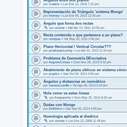
Ángulos entre dos planos
por
scalaris
»
Lun Ene 12, 2015 7:15 pm
Representación de Triángulo 'sistema Monge'
por
Honney
»
Lun Ene 05, 2015 12:33 am
Ángulo que forna dos rectas
por
vicente
»
Mié Abr 13, 2011 10:00 pm
Recta contenida o que pertenece a un plano?
por
nunepas
»
Vie May 20, 2011 2:40 pm
Plano Horizontal / Vertical Circular???
por
jonathanjesusmg
»
Lun Abr 01, 2013 11:54 pm
Problema de Geometría DEscriptiva
por
AugustoCostas
»
Dom Nov 09, 2014 8:32 pm
Abatimiento de plano oblicuo en sistema cónic
por
jorgelcs
»
Sab Oct 04, 2014 4:50 am
Ángulos y distancias en isométrico
por
marianocastillo
»
Vie Ago 08, 2014 5:24 pm
Hola como va estas lineas
por
freejuancho
»
Dom May 25, 2014 8:26 am
Dudas con Monge
por
DeMoivre
»
Sab Sep 20, 2014 5:09 pm
Homologia aplicada al diedrico
por
vicente
»
Lun Ene 23, 2006 11:49 pm