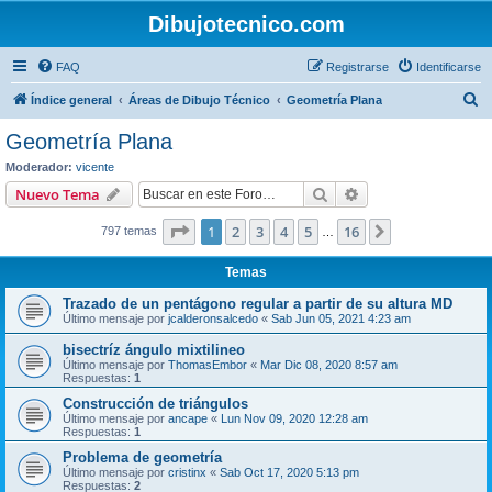
Dibujotecnico.com
FAQ
Registrarse
Identificarse
B
Índice general
Áreas de Dibujo Técnico
Geometría Plana
u
Geometría Plana
s
Moderador:
vicente
c
Buscar
Búsqueda avanzad
Nuevo Tema
a
Página
1
de
16
1
2
3
4
5
16
Siguiente
797 temas
r
…
Temas
Trazado de un pentágono regular a partir de su altura MD
Último mensaje por
jcalderonsalcedo
«
Sab Jun 05, 2021 4:23 am
bisectríz ángulo mixtilineo
Último mensaje por
ThomasEmbor
«
Mar Dic 08, 2020 8:57 am
Respuestas:
1
Construcción de triángulos
Último mensaje por
ancape
«
Lun Nov 09, 2020 12:28 am
Respuestas:
1
Problema de geometría
Último mensaje por
cristinx
«
Sab Oct 17, 2020 5:13 pm
Respuestas:
2