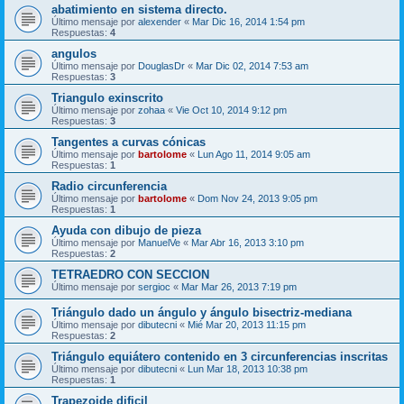
abatimiento en sistema directo.
Último mensaje por
alexender
«
Mar Dic 16, 2014 1:54 pm
Respuestas:
4
angulos
Último mensaje por
DouglasDr
«
Mar Dic 02, 2014 7:53 am
Respuestas:
3
Triangulo exinscrito
Último mensaje por
zohaa
«
Vie Oct 10, 2014 9:12 pm
Respuestas:
3
Tangentes a curvas cónicas
Último mensaje por
bartolome
«
Lun Ago 11, 2014 9:05 am
Respuestas:
1
Radio circunferencia
Último mensaje por
bartolome
«
Dom Nov 24, 2013 9:05 pm
Respuestas:
1
Ayuda con dibujo de pieza
Último mensaje por
ManuelVe
«
Mar Abr 16, 2013 3:10 pm
Respuestas:
2
TETRAEDRO CON SECCION
Último mensaje por
sergioc
«
Mar Mar 26, 2013 7:19 pm
Triángulo dado un ángulo y ángulo bisectriz-mediana
Último mensaje por
dibutecni
«
Mié Mar 20, 2013 11:15 pm
Respuestas:
2
Triángulo equiátero contenido en 3 circunferencias inscritas
Último mensaje por
dibutecni
«
Lun Mar 18, 2013 10:38 pm
Respuestas:
1
Trapezoide dificil