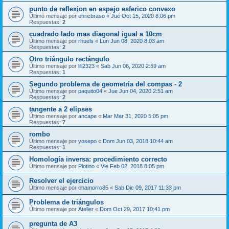
punto de reflexion en espejo esferico convexo
Último mensaje por
enricbraso
«
Jue Oct 15, 2020 8:06 pm
Respuestas:
2
cuadrado lado mas diagonal igual a 10cm
Último mensaje por
rhuels
«
Lun Jun 08, 2020 8:03 am
Respuestas:
2
Otro triángulo rectángulo
Último mensaje por
lili2323
«
Sab Jun 06, 2020 2:59 am
Respuestas:
1
Segundo problema de geometria del compas - 2
Último mensaje por
paquito04
«
Jue Jun 04, 2020 2:51 am
Respuestas:
2
tangente a 2 elipses
Último mensaje por
ancape
«
Mar Mar 31, 2020 5:05 pm
Respuestas:
7
rombo
Último mensaje por
yosepo
«
Dom Jun 03, 2018 10:44 am
Respuestas:
1
Homología inversa: procedimiento correcto
Último mensaje por
Plotino
«
Vie Feb 02, 2018 8:05 pm
Resolver el ejercicio
Último mensaje por
chamorro85
«
Sab Dic 09, 2017 11:33 pm
Problema de triángulos
Último mensaje por
Atelier
«
Dom Oct 29, 2017 10:41 pm
pregunta de A3