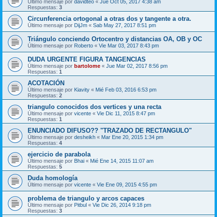
Último mensaje por
davidteo
«
Jue Oct 05, 2017 4:38 am
Respuestas:
3
Circunferencia ortogonal a otras dos y tangente a otra.
Último mensaje por
DijJm
«
Sab May 27, 2017 8:51 pm
Triángulo conciendo Ortocentro y distancias OA, OB y OC
Último mensaje por
Roberto
«
Vie Mar 03, 2017 8:43 pm
DUDA URGENTE FIGURA TANGENCIAS
Último mensaje por
bartolome
«
Jue Mar 02, 2017 8:56 pm
Respuestas:
1
ACOTACIÓN
Último mensaje por
Kiavity
«
Mié Feb 03, 2016 6:53 pm
Respuestas:
2
triangulo conocidos dos vertices y una recta
Último mensaje por
vicente
«
Vie Dic 11, 2015 8:47 pm
Respuestas:
1
ENUNCIADO DIFUSO?? "TRAZADO DE RECTANGULO"
Último mensaje por
desheikh
«
Mar Ene 20, 2015 1:34 pm
Respuestas:
4
ejercicio de parabola
Último mensaje por
Bhai
«
Mié Ene 14, 2015 11:07 am
Respuestas:
5
Duda homología
Último mensaje por
vicente
«
Vie Ene 09, 2015 4:55 pm
problema de triangulo y arcos capaces
Último mensaje por
Pitbul
«
Vie Dic 26, 2014 9:18 pm
Respuestas:
3