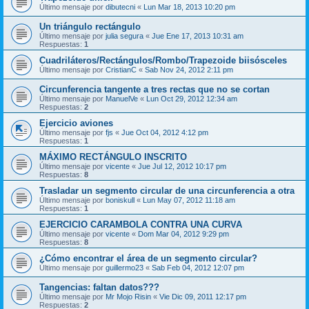
Último mensaje por
dibutecni
«
Lun Mar 18, 2013 10:20 pm
Un triángulo rectángulo
Último mensaje por
julia segura
«
Jue Ene 17, 2013 10:31 am
Respuestas:
1
Cuadriláteros/Rectángulos/Rombo/Trapezoide biisósceles
Último mensaje por
CristianC
«
Sab Nov 24, 2012 2:11 pm
Circunferencia tangente a tres rectas que no se cortan
Último mensaje por
ManuelVe
«
Lun Oct 29, 2012 12:34 am
Respuestas:
2
Ejercicio aviones
Último mensaje por
fjs
«
Jue Oct 04, 2012 4:12 pm
Respuestas:
1
MÁXIMO RECTÁNGULO INSCRITO
Último mensaje por
vicente
«
Jue Jul 12, 2012 10:17 pm
Respuestas:
8
Trasladar un segmento circular de una circunferencia a otra
Último mensaje por
boniskull
«
Lun May 07, 2012 11:18 am
Respuestas:
1
EJERCICIO CARAMBOLA CONTRA UNA CURVA
Último mensaje por
vicente
«
Dom Mar 04, 2012 9:29 pm
Respuestas:
8
¿Cómo encontrar el área de un segmento circular?
Último mensaje por
guillermo23
«
Sab Feb 04, 2012 12:07 pm
Tangencias: faltan datos???
Último mensaje por
Mr Mojo Risin
«
Vie Dic 09, 2011 12:17 pm
Respuestas:
2