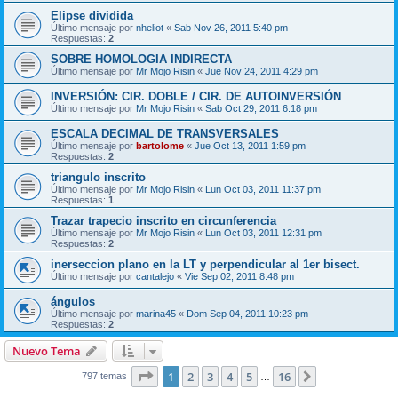
Elipse dividida
Último mensaje por
nheliot
«
Sab Nov 26, 2011 5:40 pm
Respuestas:
2
SOBRE HOMOLOGIA INDIRECTA
Último mensaje por
Mr Mojo Risin
«
Jue Nov 24, 2011 4:29 pm
INVERSIÓN: CIR. DOBLE / CIR. DE AUTOINVERSIÓN
Último mensaje por
Mr Mojo Risin
«
Sab Oct 29, 2011 6:18 pm
ESCALA DECIMAL DE TRANSVERSALES
Último mensaje por
bartolome
«
Jue Oct 13, 2011 1:59 pm
Respuestas:
2
triangulo inscrito
Último mensaje por
Mr Mojo Risin
«
Lun Oct 03, 2011 11:37 pm
Respuestas:
1
Trazar trapecio inscrito en circunferencia
Último mensaje por
Mr Mojo Risin
«
Lun Oct 03, 2011 12:31 pm
Respuestas:
2
inerseccion plano en la LT y perpendicular al 1er bisect.
Último mensaje por
cantalejo
«
Vie Sep 02, 2011 8:48 pm
ángulos
Último mensaje por
marina45
«
Dom Sep 04, 2011 10:23 pm
Respuestas:
2
Nuevo Tema
Página
1
de
16
1
2
3
4
5
16
Siguiente
797 temas
…