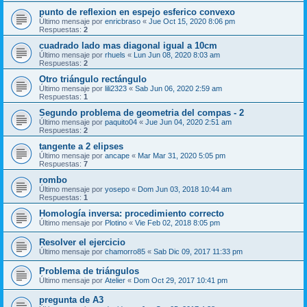
punto de reflexion en espejo esferico convexo
Último mensaje por
enricbraso
«
Jue Oct 15, 2020 8:06 pm
Respuestas:
2
cuadrado lado mas diagonal igual a 10cm
Último mensaje por
rhuels
«
Lun Jun 08, 2020 8:03 am
Respuestas:
2
Otro triángulo rectángulo
Último mensaje por
lili2323
«
Sab Jun 06, 2020 2:59 am
Respuestas:
1
Segundo problema de geometria del compas - 2
Último mensaje por
paquito04
«
Jue Jun 04, 2020 2:51 am
Respuestas:
2
tangente a 2 elipses
Último mensaje por
ancape
«
Mar Mar 31, 2020 5:05 pm
Respuestas:
7
rombo
Último mensaje por
yosepo
«
Dom Jun 03, 2018 10:44 am
Respuestas:
1
Homología inversa: procedimiento correcto
Último mensaje por
Plotino
«
Vie Feb 02, 2018 8:05 pm
Resolver el ejercicio
Último mensaje por
chamorro85
«
Sab Dic 09, 2017 11:33 pm
Problema de triángulos
Último mensaje por
Atelier
«
Dom Oct 29, 2017 10:41 pm
pregunta de A3