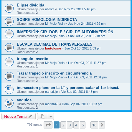
Elipse dividida
Último mensaje por
nheliot
«
Sab Nov 26, 2011 5:40 pm
Respuestas:
2
SOBRE HOMOLOGIA INDIRECTA
Último mensaje por
Mr Mojo Risin
«
Jue Nov 24, 2011 4:29 pm
INVERSIÓN: CIR. DOBLE / CIR. DE AUTOINVERSIÓN
Último mensaje por
Mr Mojo Risin
«
Sab Oct 29, 2011 6:18 pm
ESCALA DECIMAL DE TRANSVERSALES
Último mensaje por
bartolome
«
Jue Oct 13, 2011 1:59 pm
Respuestas:
2
triangulo inscrito
Último mensaje por
Mr Mojo Risin
«
Lun Oct 03, 2011 11:37 pm
Respuestas:
1
Trazar trapecio inscrito en circunferencia
Último mensaje por
Mr Mojo Risin
«
Lun Oct 03, 2011 12:31 pm
Respuestas:
2
inerseccion plano en la LT y perpendicular al 1er bisect.
Último mensaje por
cantalejo
«
Vie Sep 02, 2011 8:48 pm
ángulos
Último mensaje por
marina45
«
Dom Sep 04, 2011 10:23 pm
Respuestas:
2
Nuevo Tema
Página
1
de
16
1
2
3
4
5
16
Siguiente
797 temas
…