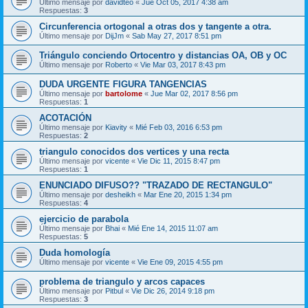
Último mensaje por
davidteo
«
Jue Oct 05, 2017 4:38 am
Respuestas:
3
Circunferencia ortogonal a otras dos y tangente a otra.
Último mensaje por
DijJm
«
Sab May 27, 2017 8:51 pm
Triángulo conciendo Ortocentro y distancias OA, OB y OC
Último mensaje por
Roberto
«
Vie Mar 03, 2017 8:43 pm
DUDA URGENTE FIGURA TANGENCIAS
Último mensaje por
bartolome
«
Jue Mar 02, 2017 8:56 pm
Respuestas:
1
ACOTACIÓN
Último mensaje por
Kiavity
«
Mié Feb 03, 2016 6:53 pm
Respuestas:
2
triangulo conocidos dos vertices y una recta
Último mensaje por
vicente
«
Vie Dic 11, 2015 8:47 pm
Respuestas:
1
ENUNCIADO DIFUSO?? "TRAZADO DE RECTANGULO"
Último mensaje por
desheikh
«
Mar Ene 20, 2015 1:34 pm
Respuestas:
4
ejercicio de parabola
Último mensaje por
Bhai
«
Mié Ene 14, 2015 11:07 am
Respuestas:
5
Duda homología
Último mensaje por
vicente
«
Vie Ene 09, 2015 4:55 pm
problema de triangulo y arcos capaces
Último mensaje por
Pitbul
«
Vie Dic 26, 2014 9:18 pm
Respuestas:
3