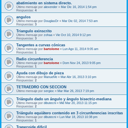
abatimiento en sistema directo.
Último mensaje por
alexender
«
Mar Dic 16, 2014 1:54 pm
Respuestas:
4
angulos
Último mensaje por
DouglasDr
«
Mar Dic 02, 2014 7:53 am
Respuestas:
3
Triangulo exinscrito
Último mensaje por
zohaa
«
Vie Oct 10, 2014 9:12 pm
Respuestas:
3
Tangentes a curvas cónicas
Último mensaje por
bartolome
«
Lun Ago 11, 2014 9:05 am
Respuestas:
1
Radio circunferencia
Último mensaje por
bartolome
«
Dom Nov 24, 2013 9:05 pm
Respuestas:
1
Ayuda con dibujo de pieza
Último mensaje por
ManuelVe
«
Mar Abr 16, 2013 3:10 pm
Respuestas:
2
TETRAEDRO CON SECCION
Último mensaje por
sergioc
«
Mar Mar 26, 2013 7:19 pm
Triángulo dado un ángulo y ángulo bisectriz-mediana
Último mensaje por
dibutecni
«
Mié Mar 20, 2013 11:15 pm
Respuestas:
2
Triángulo equiátero contenido en 3 circunferencias inscritas
Último mensaje por
dibutecni
«
Lun Mar 18, 2013 10:38 pm
Respuestas:
1
Trapezoide dificil