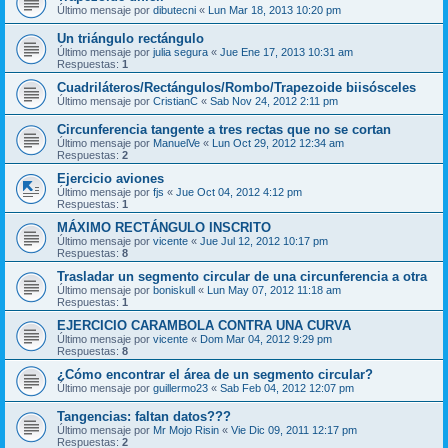
Último mensaje por
dibutecni
«
Lun Mar 18, 2013 10:20 pm
Un triángulo rectángulo
Último mensaje por
julia segura
«
Jue Ene 17, 2013 10:31 am
Respuestas:
1
Cuadriláteros/Rectángulos/Rombo/Trapezoide biisósceles
Último mensaje por
CristianC
«
Sab Nov 24, 2012 2:11 pm
Circunferencia tangente a tres rectas que no se cortan
Último mensaje por
ManuelVe
«
Lun Oct 29, 2012 12:34 am
Respuestas:
2
Ejercicio aviones
Último mensaje por
fjs
«
Jue Oct 04, 2012 4:12 pm
Respuestas:
1
MÁXIMO RECTÁNGULO INSCRITO
Último mensaje por
vicente
«
Jue Jul 12, 2012 10:17 pm
Respuestas:
8
Trasladar un segmento circular de una circunferencia a otra
Último mensaje por
boniskull
«
Lun May 07, 2012 11:18 am
Respuestas:
1
EJERCICIO CARAMBOLA CONTRA UNA CURVA
Último mensaje por
vicente
«
Dom Mar 04, 2012 9:29 pm
Respuestas:
8
¿Cómo encontrar el área de un segmento circular?
Último mensaje por
guillermo23
«
Sab Feb 04, 2012 12:07 pm
Tangencias: faltan datos???
Último mensaje por
Mr Mojo Risin
«
Vie Dic 09, 2011 12:17 pm
Respuestas:
2