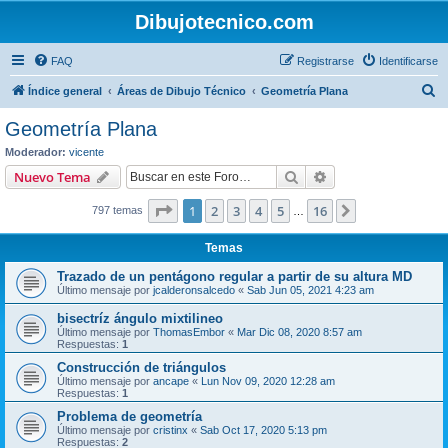
Dibujotecnico.com
FAQ
Registrarse
Identificarse
B
Índice general
Áreas de Dibujo Técnico
Geometría Plana
u
Geometría Plana
s
Moderador:
vicente
c
Buscar
Búsqueda avanzad
Nuevo Tema
a
Página
1
de
16
1
2
3
4
5
16
Siguiente
797 temas
r
…
Temas
Trazado de un pentágono regular a partir de su altura MD
Último mensaje por
jcalderonsalcedo
«
Sab Jun 05, 2021 4:23 am
bisectríz ángulo mixtilineo
Último mensaje por
ThomasEmbor
«
Mar Dic 08, 2020 8:57 am
Respuestas:
1
Construcción de triángulos
Último mensaje por
ancape
«
Lun Nov 09, 2020 12:28 am
Respuestas:
1
Problema de geometría
Último mensaje por
cristinx
«
Sab Oct 17, 2020 5:13 pm
Respuestas:
2