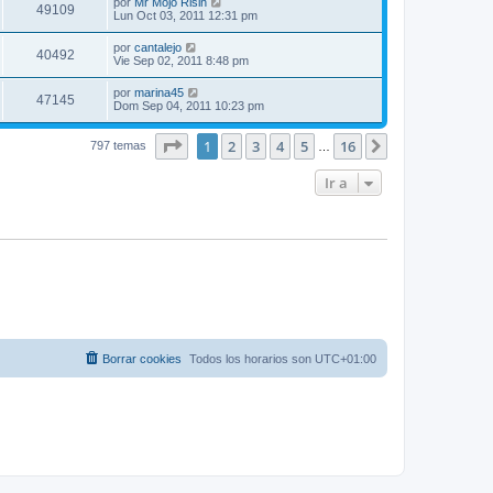
por
Mr Mojo Risin
49109
Lun Oct 03, 2011 12:31 pm
por
cantalejo
40492
Vie Sep 02, 2011 8:48 pm
por
marina45
47145
Dom Sep 04, 2011 10:23 pm
Página
1
de
16
1
2
3
4
5
16
Siguiente
797 temas
…
Ir a
Borrar cookies
Todos los horarios son
UTC+01:00