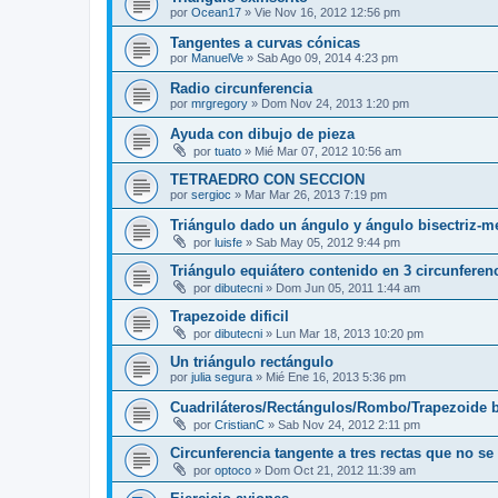
por
Ocean17
»
Vie Nov 16, 2012 12:56 pm
Tangentes a curvas cónicas
por
ManuelVe
»
Sab Ago 09, 2014 4:23 pm
Radio circunferencia
por
mrgregory
»
Dom Nov 24, 2013 1:20 pm
Ayuda con dibujo de pieza
por
tuato
»
Mié Mar 07, 2012 10:56 am
TETRAEDRO CON SECCION
por
sergioc
»
Mar Mar 26, 2013 7:19 pm
Triángulo dado un ángulo y ángulo bisectriz-m
por
luisfe
»
Sab May 05, 2012 9:44 pm
Triángulo equiátero contenido en 3 circunferenc
por
dibutecni
»
Dom Jun 05, 2011 1:44 am
Trapezoide dificil
por
dibutecni
»
Lun Mar 18, 2013 10:20 pm
Un triángulo rectángulo
por
julia segura
»
Mié Ene 16, 2013 5:36 pm
Cuadriláteros/Rectángulos/Rombo/Trapezoide b
por
CristianC
»
Sab Nov 24, 2012 2:11 pm
Circunferencia tangente a tres rectas que no se
por
optoco
»
Dom Oct 21, 2012 11:39 am