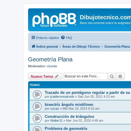
Dibujotecnico.co
Base documental sobre la asignatur
Enlaces rápidos
FAQ
Índice general
Áreas de Dibujo Técnico
Geometría Plana
Geometría Plana
Moderador:
vicente
Buscar
Bús
Nuevo Tema
TEMAS
Trazado de un pentágono regular a partir de su
por
jcalderonsalcedo
»
Sab Jun 05, 2021 4:23 am
bisectríz ángulo mixtilineo
por
xocas
»
Mié Mar 19, 2014 9:15 am
Construcción de triángulos
por
Walter11
»
Mar Jun 02, 2020 4:48 am
Problema de geometría