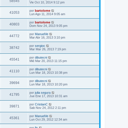
58545
Vie Oct 10, 2014 9:12 pm
por
bartolome
41053
Lun Ago 11, 2014 9:05 am
por
bartolome
40803
Dom Nov 24, 2013 9:05 pm
por
ManuelVe
44772
Mar Abr 16, 2013 3:10 pm
por
sergioc
38742
Mar Mar 26, 2013 7:19 pm
por
dibutecni
45541
Mié Mar 20, 2013 11:15 pm
por
dibutecni
41110
Lun Mar 18, 2013 10:38 pm
por
dibutecni
39694
Lun Mar 18, 2013 10:20 pm
por
julia segura
41795
Jue Ene 17, 2013 10:31 am
por
CristianC
39871
Sab Nov 24, 2012 2:11 pm
por
ManuelVe
45361
Lun Oct 29, 2012 12:34 am
por
fjs