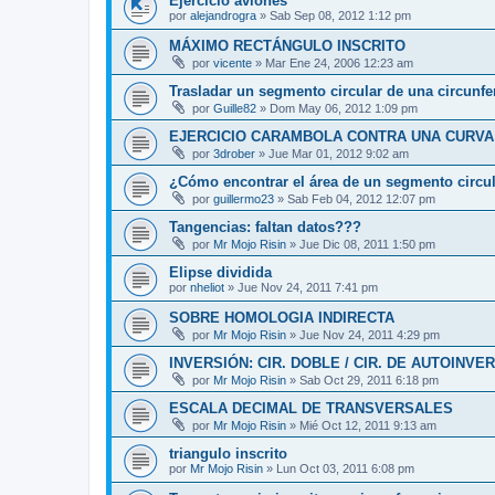
Ejercicio aviones
por
alejandrogra
»
Sab Sep 08, 2012 1:12 pm
MÁXIMO RECTÁNGULO INSCRITO
por
vicente
»
Mar Ene 24, 2006 12:23 am
Trasladar un segmento circular de una circunfer
por
Guille82
»
Dom May 06, 2012 1:09 pm
EJERCICIO CARAMBOLA CONTRA UNA CURVA
por
3drober
»
Jue Mar 01, 2012 9:02 am
¿Cómo encontrar el área de un segmento circu
por
guillermo23
»
Sab Feb 04, 2012 12:07 pm
Tangencias: faltan datos???
por
Mr Mojo Risin
»
Jue Dic 08, 2011 1:50 pm
Elipse dividida
por
nheliot
»
Jue Nov 24, 2011 7:41 pm
SOBRE HOMOLOGIA INDIRECTA
por
Mr Mojo Risin
»
Jue Nov 24, 2011 4:29 pm
INVERSIÓN: CIR. DOBLE / CIR. DE AUTOINVE
por
Mr Mojo Risin
»
Sab Oct 29, 2011 6:18 pm
ESCALA DECIMAL DE TRANSVERSALES
por
Mr Mojo Risin
»
Mié Oct 12, 2011 9:13 am
triangulo inscrito
por
Mr Mojo Risin
»
Lun Oct 03, 2011 6:08 pm