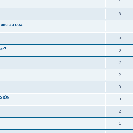
1
8
encia a otra
1
8
lar?
0
2
2
0
RSIÓN
0
2
1