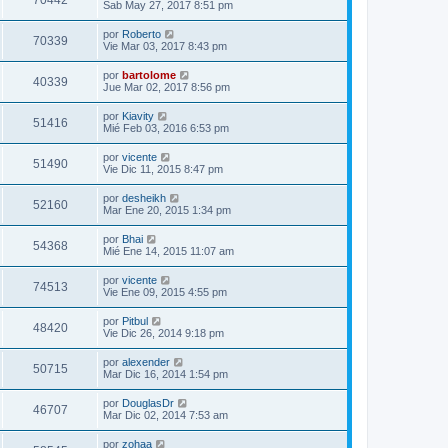
70442
Sab May 27, 2017 8:51 pm
por
Roberto
70339
Vie Mar 03, 2017 8:43 pm
por
bartolome
40339
Jue Mar 02, 2017 8:56 pm
por
Kiavity
51416
Mié Feb 03, 2016 6:53 pm
por
vicente
51490
Vie Dic 11, 2015 8:47 pm
por
desheikh
52160
Mar Ene 20, 2015 1:34 pm
por
Bhai
54368
Mié Ene 14, 2015 11:07 am
por
vicente
74513
Vie Ene 09, 2015 4:55 pm
por
Pitbul
48420
Vie Dic 26, 2014 9:18 pm
por
alexender
50715
Mar Dic 16, 2014 1:54 pm
por
DouglasDr
46707
Mar Dic 02, 2014 7:53 am
por
zohaa