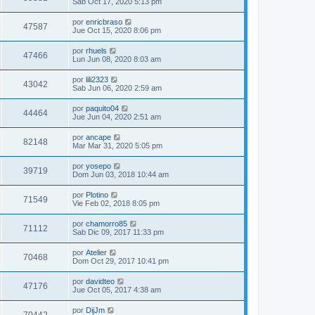
Sab Oct 17, 2020 5:13 pm
por
enricbraso
47587
Jue Oct 15, 2020 8:06 pm
por
rhuels
47466
Lun Jun 08, 2020 8:03 am
por
lili2323
43042
Sab Jun 06, 2020 2:59 am
por
paquito04
44464
Jue Jun 04, 2020 2:51 am
por
ancape
82148
Mar Mar 31, 2020 5:05 pm
por
yosepo
39719
Dom Jun 03, 2018 10:44 am
por
Plotino
71549
Vie Feb 02, 2018 8:05 pm
por
chamorro85
71112
Sab Dic 09, 2017 11:33 pm
por
Atelier
70468
Dom Oct 29, 2017 10:41 pm
por
davidteo
47176
Jue Oct 05, 2017 4:38 am
por
DijJm