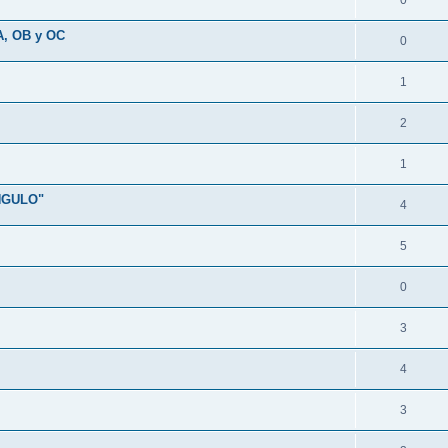
0
A, OB y OC
0
1
2
1
NGULO"
4
5
0
3
4
3