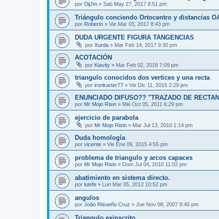
por
DijJm
»
Sab May 27, 2017 8:51 pm
Triángulo conciendo Ortocentro y distancias O
por
Roberto
»
Vie Mar 03, 2017 8:43 pm
DUDA URGENTE FIGURA TANGENCIAS
por
Xurda
»
Mar Feb 14, 2017 9:30 pm
ACOTACIÓN
por
Kiavity
»
Mar Feb 02, 2016 7:09 pm
triangulo conocidos dos vertices y una recta
por
ironkarter77
»
Vie Dic 11, 2015 2:29 pm
ENUNCIADO DIFUSO?? "TRAZADO DE RECTA
por
Mr Mojo Risin
»
Mié Oct 05, 2011 6:29 pm
ejercicio de parabola
por
Mr Mojo Risin
»
Mar Jul 13, 2010 1:14 pm
Duda homología
por
vicente
»
Vie Ene 09, 2015 4:55 pm
problema de triangulo y arcos capaces
por
Mr Mojo Risin
»
Dom Jul 04, 2010 11:02 pm
abatimiento en sistema directo.
por
luisfe
»
Lun Mar 05, 2012 10:52 pm
angulos
por
João Risueño Cruz
»
Jue Nov 08, 2007 8:45 pm
Triangulo exinscrito