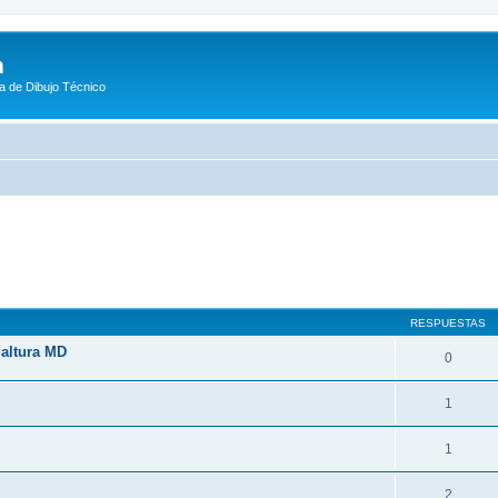
m
a de Dibujo Técnico
queda avanzada
RESPUESTAS
 altura MD
0
1
1
2