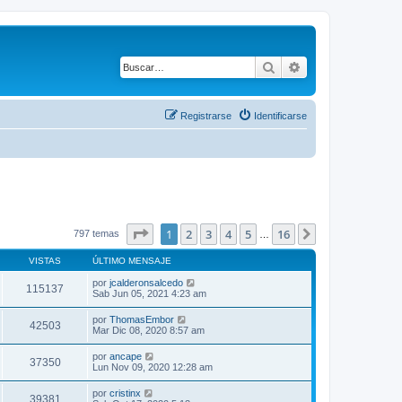
Buscar
Búsqueda avanza
Registrarse
Identificarse
Página
1
de
16
1
2
3
4
5
16
Siguiente
797 temas
…
VISTAS
ÚLTIMO MENSAJE
por
jcalderonsalcedo
115137
Sab Jun 05, 2021 4:23 am
por
ThomasEmbor
42503
Mar Dic 08, 2020 8:57 am
por
ancape
37350
Lun Nov 09, 2020 12:28 am
por
cristinx
39381