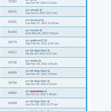
75197
Jue Oct 04, 2012 4:12 pm
por
vicente
65076
Jue Jul 12, 2012 10:17 pm
por
boniskull
42281
Lun May 07, 2012 11:18 am
por
vicente
61494
Dom Mar 04, 2012 9:29 pm
por
guillermo23
38770
Sab Feb 04, 2012 12:07 pm
por
Mr Mojo Risin
45011
Vie Dic 09, 2011 12:17 pm
por
nheliot
42736
Sab Nov 26, 2011 5:40 pm
por
Mr Mojo Risin
40899
Jue Nov 24, 2011 4:29 pm
por
Mr Mojo Risin
39766
Sab Oct 29, 2011 6:18 pm
por
bartolome
46982
Jue Oct 13, 2011 1:59 pm
por
Mr Mojo Risin
41609
Lun Oct 03, 2011 11:37 pm