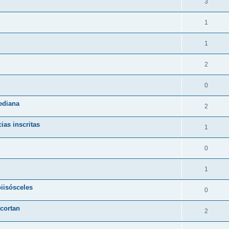
3
1
1
2
0
ediana
2
ias inscritas
1
0
1
iisósceles
0
 cortan
2