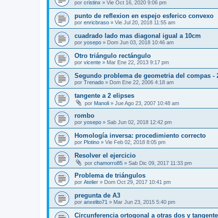
por
cristinx
»
Vie Oct 16, 2020 9:06 pm
punto de reflexion en espejo esferico convexo
por
enricbraso
»
Vie Jul 20, 2018 11:55 am
cuadrado lado mas diagonal igual a 10cm
por
yosepo
»
Dom Jun 03, 2018 10:46 am
Otro triángulo rectángulo
por
vicente
»
Mar Ene 22, 2013 9:17 pm
Segundo problema de geometria del compas - 
por
Trenado
»
Dom Ene 22, 2006 4:18 am
tangente a 2 elipses
por
Manoli
»
Jue Ago 23, 2007 10:48 am
rombo
por
yosepo
»
Sab Jun 02, 2018 12:42 pm
Homología inversa: procedimiento correcto
por
Plotino
»
Vie Feb 02, 2018 8:05 pm
Resolver el ejercicio
por
chamorro85
»
Sab Dic 09, 2017 11:33 pm
Problema de triángulos
por
Atelier
»
Dom Oct 29, 2017 10:41 pm
pregunta de A3
por
anxelito71
»
Mar Jun 23, 2015 5:40 pm
Circunferencia ortogonal a otras dos y tangente 