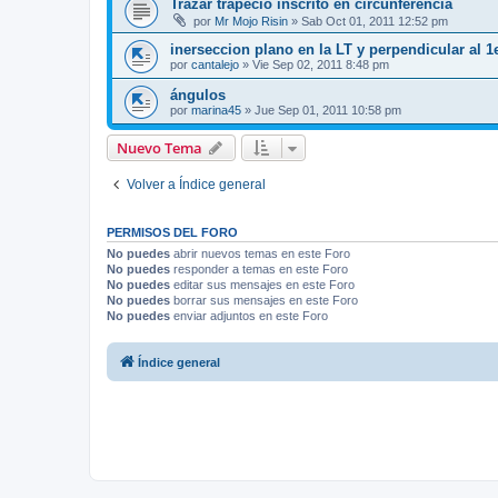
Trazar trapecio inscrito en circunferencia
por
Mr Mojo Risin
»
Sab Oct 01, 2011 12:52 pm
inerseccion plano en la LT y perpendicular al 1e
por
cantalejo
»
Vie Sep 02, 2011 8:48 pm
ángulos
por
marina45
»
Jue Sep 01, 2011 10:58 pm
Nuevo Tema
Volver a Índice general
PERMISOS DEL FORO
No puedes
abrir nuevos temas en este Foro
No puedes
responder a temas en este Foro
No puedes
editar sus mensajes en este Foro
No puedes
borrar sus mensajes en este Foro
No puedes
enviar adjuntos en este Foro
Índice general