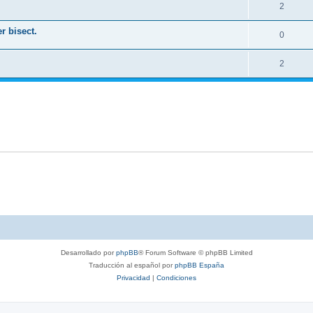
2
r bisect.
0
2
Desarrollado por
phpBB
® Forum Software © phpBB Limited
Traducción al español por
phpBB España
Privacidad
|
Condiciones