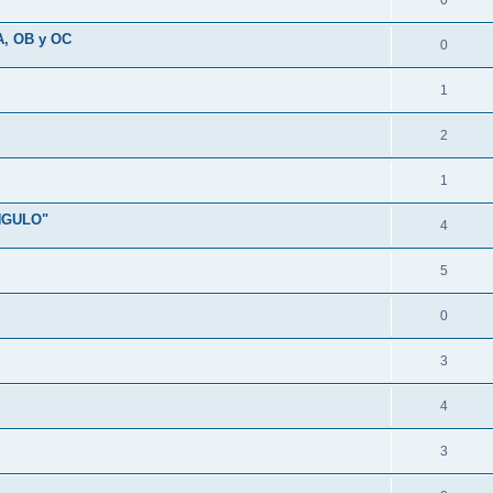
0
A, OB y OC
0
1
2
1
NGULO"
4
5
0
3
4
3