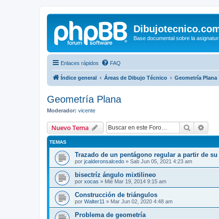
Dibujotecnico.co
Base documental sobre la asignatur
Enlaces rápidos
FAQ
Índice general
Áreas de Dibujo Técnico
Geometría Plana
Geometría Plana
Moderador:
vicente
Buscar
Bús
Nuevo Tema
TEMAS
Trazado de un pentágono regular a partir de su
por
jcalderonsalcedo
»
Sab Jun 05, 2021 4:23 am
bisectríz ángulo mixtilineo
por
xocas
»
Mié Mar 19, 2014 9:15 am
Construcción de triángulos
por
Walter11
»
Mar Jun 02, 2020 4:48 am
Problema de geometría