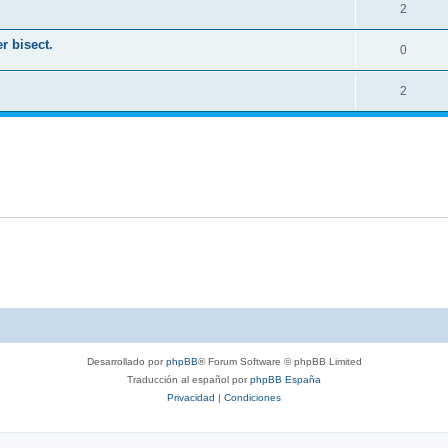
2
r bisect.
0
2
Desarrollado por
phpBB
® Forum Software © phpBB Limited
Traducción al español por
phpBB España
Privacidad
|
Condiciones