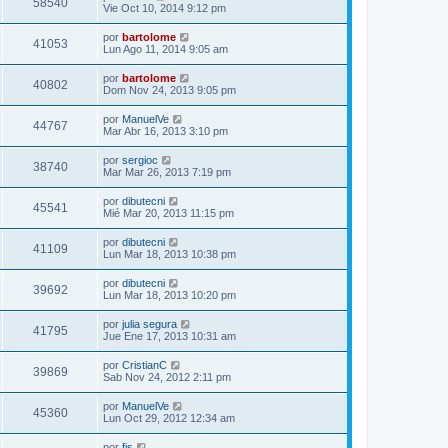
58540
Vie Oct 10, 2014 9:12 pm
por
bartolome
41053
Lun Ago 11, 2014 9:05 am
por
bartolome
40802
Dom Nov 24, 2013 9:05 pm
por
ManuelVe
44767
Mar Abr 16, 2013 3:10 pm
por
sergioc
38740
Mar Mar 26, 2013 7:19 pm
por
dibutecni
45541
Mié Mar 20, 2013 11:15 pm
por
dibutecni
41109
Lun Mar 18, 2013 10:38 pm
por
dibutecni
39692
Lun Mar 18, 2013 10:20 pm
por
julia segura
41795
Jue Ene 17, 2013 10:31 am
por
CristianC
39869
Sab Nov 24, 2012 2:11 pm
por
ManuelVe
45360
Lun Oct 29, 2012 12:34 am
por
fjs