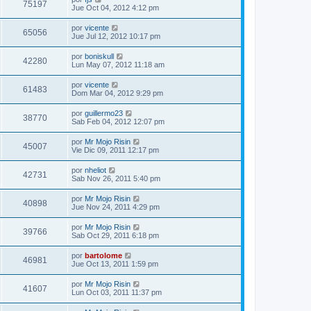
75197
Jue Oct 04, 2012 4:12 pm
por
vicente
65056
Jue Jul 12, 2012 10:17 pm
por
boniskull
42280
Lun May 07, 2012 11:18 am
por
vicente
61483
Dom Mar 04, 2012 9:29 pm
por
guillermo23
38770
Sab Feb 04, 2012 12:07 pm
por
Mr Mojo Risin
45007
Vie Dic 09, 2011 12:17 pm
por
nheliot
42731
Sab Nov 26, 2011 5:40 pm
por
Mr Mojo Risin
40898
Jue Nov 24, 2011 4:29 pm
por
Mr Mojo Risin
39766
Sab Oct 29, 2011 6:18 pm
por
bartolome
46981
Jue Oct 13, 2011 1:59 pm
por
Mr Mojo Risin
41607
Lun Oct 03, 2011 11:37 pm