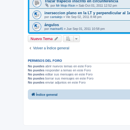
Trazar trapecio inscrito en circunferencia
por
Mr Mojo Risin
»
Sab Oct 01, 2011 12:52 pm
inerseccion plano en la LT y perpendicular al 1e
por
cantalejo
»
Vie Sep 02, 2011 8:48 pm
ángulos
por
marina45
»
Jue Sep 01, 2011 10:58 pm
Nuevo Tema
Volver a Índice general
PERMISOS DEL FORO
No puedes
abrir nuevos temas en este Foro
No puedes
responder a temas en este Foro
No puedes
editar sus mensajes en este Foro
No puedes
borrar sus mensajes en este Foro
No puedes
enviar adjuntos en este Foro
Índice general