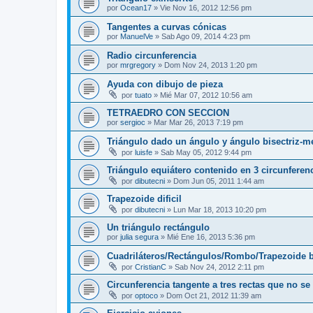
por
Ocean17
»
Vie Nov 16, 2012 12:56 pm
Tangentes a curvas cónicas
por
ManuelVe
»
Sab Ago 09, 2014 4:23 pm
Radio circunferencia
por
mrgregory
»
Dom Nov 24, 2013 1:20 pm
Ayuda con dibujo de pieza
por
tuato
»
Mié Mar 07, 2012 10:56 am
TETRAEDRO CON SECCION
por
sergioc
»
Mar Mar 26, 2013 7:19 pm
Triángulo dado un ángulo y ángulo bisectriz-m
por
luisfe
»
Sab May 05, 2012 9:44 pm
Triángulo equiátero contenido en 3 circunferenc
por
dibutecni
»
Dom Jun 05, 2011 1:44 am
Trapezoide dificil
por
dibutecni
»
Lun Mar 18, 2013 10:20 pm
Un triángulo rectángulo
por
julia segura
»
Mié Ene 16, 2013 5:36 pm
Cuadriláteros/Rectángulos/Rombo/Trapezoide b
por
CristianC
»
Sab Nov 24, 2012 2:11 pm
Circunferencia tangente a tres rectas que no se
por
optoco
»
Dom Oct 21, 2012 11:39 am