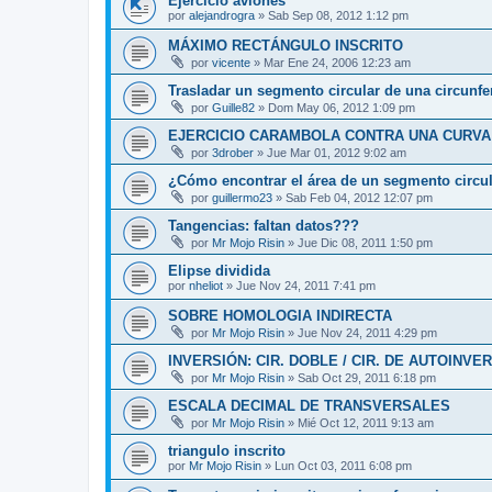
Ejercicio aviones
por
alejandrogra
»
Sab Sep 08, 2012 1:12 pm
MÁXIMO RECTÁNGULO INSCRITO
por
vicente
»
Mar Ene 24, 2006 12:23 am
Trasladar un segmento circular de una circunfer
por
Guille82
»
Dom May 06, 2012 1:09 pm
EJERCICIO CARAMBOLA CONTRA UNA CURVA
por
3drober
»
Jue Mar 01, 2012 9:02 am
¿Cómo encontrar el área de un segmento circu
por
guillermo23
»
Sab Feb 04, 2012 12:07 pm
Tangencias: faltan datos???
por
Mr Mojo Risin
»
Jue Dic 08, 2011 1:50 pm
Elipse dividida
por
nheliot
»
Jue Nov 24, 2011 7:41 pm
SOBRE HOMOLOGIA INDIRECTA
por
Mr Mojo Risin
»
Jue Nov 24, 2011 4:29 pm
INVERSIÓN: CIR. DOBLE / CIR. DE AUTOINVE
por
Mr Mojo Risin
»
Sab Oct 29, 2011 6:18 pm
ESCALA DECIMAL DE TRANSVERSALES
por
Mr Mojo Risin
»
Mié Oct 12, 2011 9:13 am
triangulo inscrito
por
Mr Mojo Risin
»
Lun Oct 03, 2011 6:08 pm