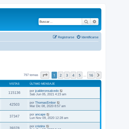
Buscar
Búsqueda avanza
Registrarse
Identificarse
Página
1
de
16
1
2
3
4
5
16
Siguiente
797 temas
…
VISTAS
ÚLTIMO MENSAJE
por
jcalderonsalcedo
115136
Sab Jun 05, 2021 4:23 am
por
ThomasEmbor
42503
Mar Dic 08, 2020 8:57 am
por
ancape
37347
Lun Nov 09, 2020 12:28 am
por
cristinx
39378