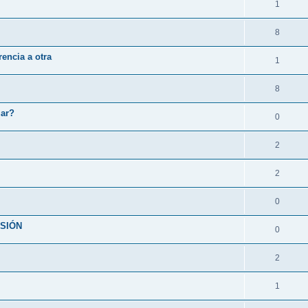
1
8
encia a otra
1
8
lar?
0
2
2
0
RSIÓN
0
2
1