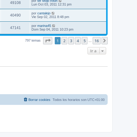
por
Mr Mojo Risin
49108
Lun Oct 03, 2011 12:31 pm
por
cantalejo
40490
Vie Sep 02, 2011 8:48 pm
por
marina45
47141
Dom Sep 04, 2011 10:23 pm
Página
1
de
16
1
2
3
4
5
16
Siguiente
797 temas
…
Ir a
Borrar cookies
Todos los horarios son
UTC+01:00