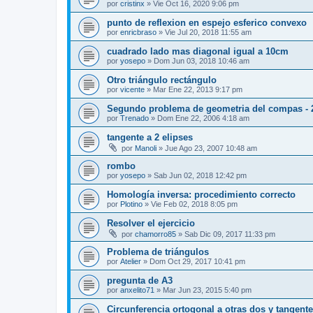
por
cristinx
»
Vie Oct 16, 2020 9:06 pm
punto de reflexion en espejo esferico convexo
por
enricbraso
»
Vie Jul 20, 2018 11:55 am
cuadrado lado mas diagonal igual a 10cm
por
yosepo
»
Dom Jun 03, 2018 10:46 am
Otro triángulo rectángulo
por
vicente
»
Mar Ene 22, 2013 9:17 pm
Segundo problema de geometria del compas - 
por
Trenado
»
Dom Ene 22, 2006 4:18 am
tangente a 2 elipses
por
Manoli
»
Jue Ago 23, 2007 10:48 am
rombo
por
yosepo
»
Sab Jun 02, 2018 12:42 pm
Homología inversa: procedimiento correcto
por
Plotino
»
Vie Feb 02, 2018 8:05 pm
Resolver el ejercicio
por
chamorro85
»
Sab Dic 09, 2017 11:33 pm
Problema de triángulos
por
Atelier
»
Dom Oct 29, 2017 10:41 pm
pregunta de A3
por
anxelito71
»
Mar Jun 23, 2015 5:40 pm
Circunferencia ortogonal a otras dos y tangente 