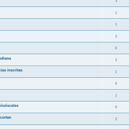
3
1
1
2
0
ediana
2
ias inscritas
1
0
1
iisósceles
0
 cortan
2