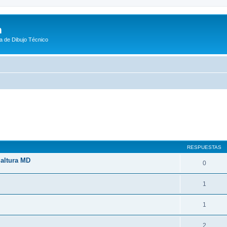
m
a de Dibujo Técnico
queda avanzada
RESPUESTAS
 altura MD
0
1
1
2