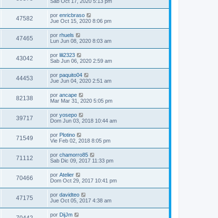
Sab Oct 17, 2020 5:13 pm
por
enricbraso
47582
Jue Oct 15, 2020 8:06 pm
por
rhuels
47465
Lun Jun 08, 2020 8:03 am
por
lili2323
43042
Sab Jun 06, 2020 2:59 am
por
paquito04
44453
Jue Jun 04, 2020 2:51 am
por
ancape
82138
Mar Mar 31, 2020 5:05 pm
por
yosepo
39717
Dom Jun 03, 2018 10:44 am
por
Plotino
71549
Vie Feb 02, 2018 8:05 pm
por
chamorro85
71112
Sab Dic 09, 2017 11:33 pm
por
Atelier
70466
Dom Oct 29, 2017 10:41 pm
por
davidteo
47175
Jue Oct 05, 2017 4:38 am
por
DijJm