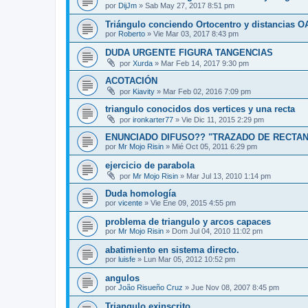
por
DijJm
»
Sab May 27, 2017 8:51 pm
Triángulo conciendo Ortocentro y distancias O
por
Roberto
»
Vie Mar 03, 2017 8:43 pm
DUDA URGENTE FIGURA TANGENCIAS
por
Xurda
»
Mar Feb 14, 2017 9:30 pm
ACOTACIÓN
por
Kiavity
»
Mar Feb 02, 2016 7:09 pm
triangulo conocidos dos vertices y una recta
por
ironkarter77
»
Vie Dic 11, 2015 2:29 pm
ENUNCIADO DIFUSO?? "TRAZADO DE RECTA
por
Mr Mojo Risin
»
Mié Oct 05, 2011 6:29 pm
ejercicio de parabola
por
Mr Mojo Risin
»
Mar Jul 13, 2010 1:14 pm
Duda homología
por
vicente
»
Vie Ene 09, 2015 4:55 pm
problema de triangulo y arcos capaces
por
Mr Mojo Risin
»
Dom Jul 04, 2010 11:02 pm
abatimiento en sistema directo.
por
luisfe
»
Lun Mar 05, 2012 10:52 pm
angulos
por
João Risueño Cruz
»
Jue Nov 08, 2007 8:45 pm
Triangulo exinscrito