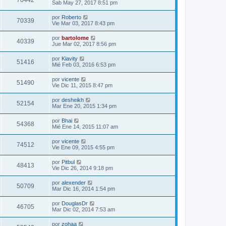
70442
Sab May 27, 2017 8:51 pm
por
Roberto
70339
Vie Mar 03, 2017 8:43 pm
por
bartolome
40339
Jue Mar 02, 2017 8:56 pm
por
Kiavity
51416
Mié Feb 03, 2016 6:53 pm
por
vicente
51490
Vie Dic 11, 2015 8:47 pm
por
desheikh
52154
Mar Ene 20, 2015 1:34 pm
por
Bhai
54368
Mié Ene 14, 2015 11:07 am
por
vicente
74512
Vie Ene 09, 2015 4:55 pm
por
Pitbul
48413
Vie Dic 26, 2014 9:18 pm
por
alexender
50709
Mar Dic 16, 2014 1:54 pm
por
DouglasDr
46705
Mar Dic 02, 2014 7:53 am
por
zohaa