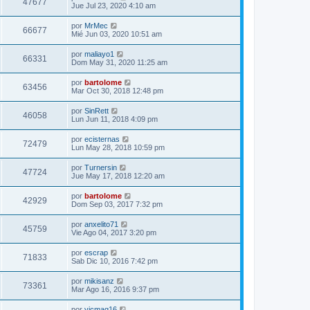
47677
Jue Jul 23, 2020 4:10 am
por
MrMec
66677
Mié Jun 03, 2020 10:51 am
por
maliayo1
66331
Dom May 31, 2020 11:25 am
por
bartolome
63456
Mar Oct 30, 2018 12:48 pm
por
SinRett
46058
Lun Jun 11, 2018 4:09 pm
por
ecisternas
72479
Lun May 28, 2018 10:59 pm
por
Turnersin
47724
Jue May 17, 2018 12:20 am
por
bartolome
42929
Dom Sep 03, 2017 7:32 pm
por
anxelito71
45759
Vie Ago 04, 2017 3:20 pm
por
escrap
71833
Sab Dic 10, 2016 7:42 pm
por
mikisanz
73361
Mar Ago 16, 2016 9:37 pm
por
vicmag16