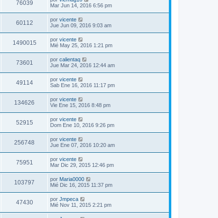
76039
Mar Jun 14, 2016 6:56 pm
por
vicente
60112
Jue Jun 09, 2016 9:03 am
por
vicente
1490015
Mié May 25, 2016 1:21 pm
por
calientaq
73601
Jue Mar 24, 2016 12:44 am
por
vicente
49114
Sab Ene 16, 2016 11:17 pm
por
vicente
134626
Vie Ene 15, 2016 8:48 pm
por
vicente
52915
Dom Ene 10, 2016 9:26 pm
por
vicente
256748
Jue Ene 07, 2016 10:20 am
por
vicente
75951
Mar Dic 29, 2015 12:46 pm
por
Maria0000
103797
Mié Dic 16, 2015 11:37 pm
por
Jmpeca
47430
Mié Nov 11, 2015 2:21 pm