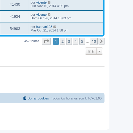
por
vicente
41430
Lun Nov 10, 2014 4:09 pm
por
vicente
41934
Dom Oct 26, 2014 10:03 pm
por
hassan123
54903
Mar Oct 21, 2014 1:58 pm
Página
1
de
10
1
2
3
4
5
10
Siguiente
457 temas
…
Ir a
Borrar cookies
Todos los horarios son
UTC+01:00