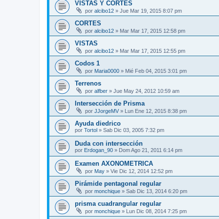
VISTAS Y CORTES
por
alcibo12
»
Jue Mar 19, 2015 8:07 pm
CORTES
por
alcibo12
»
Mar Mar 17, 2015 12:58 pm
VISTAS
por
alcibo12
»
Mar Mar 17, 2015 12:55 pm
Codos 1
por
Maria0000
»
Mié Feb 04, 2015 3:01 pm
Terrenos
por
alfber
»
Jue May 24, 2012 10:59 am
Intersección de Prisma
por
JJorgeMV
»
Lun Ene 12, 2015 8:38 pm
Ayuda diedrico
por
Tortol
»
Sab Dic 03, 2005 7:32 pm
Duda con intersección
por
Erdogan_90
»
Dom Ago 21, 2011 6:14 pm
Examen AXONOMETRICA
por
May
»
Vie Dic 12, 2014 12:52 pm
Pirámide pentagonal regular
por
monchique
»
Sab Dic 13, 2014 6:20 pm
prisma cuadrangular regular
por
monchique
»
Lun Dic 08, 2014 7:25 pm