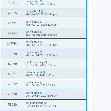
por
vicente
41981
Vie Mar 20, 2015 8:54 am
por
alcibo12
49915
Mié Mar 18, 2015 4:42 pm
por
vicente
41491
Mar Mar 17, 2015 6:09 pm
por
vicente
46934
Jue Feb 05, 2015 5:30 pm
por
vicente
347794
Mié Feb 04, 2015 4:39 pm
por
vicente
73870
Mié Ene 14, 2015 2:06 pm
por
Overeating
52969
Vie Ene 09, 2015 6:35 am
por
Arjumand
56671
Mié Dic 31, 2014 1:42 pm
por
vicente
41872
Dom Dic 14, 2014 6:29 pm
por
vicente
45428
Dom Dic 14, 2014 5:03 pm
por
monchique
53280
Sab Dic 13, 2014 6:22 pm