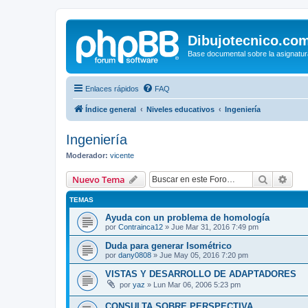
Dibujotecnico.co
Base documental sobre la asignatur
Enlaces rápidos
FAQ
Índice general
Niveles educativos
Ingeniería
Ingeniería
Moderador:
vicente
Buscar
Bús
Nuevo Tema
TEMAS
Ayuda con un problema de homología
por
Contrainca12
»
Jue Mar 31, 2016 7:49 pm
Duda para generar Isométrico
por
dany0808
»
Jue May 05, 2016 7:20 pm
VISTAS Y DESARROLLO DE ADAPTADORES
por
yaz
»
Lun Mar 06, 2006 5:23 pm
CONSULTA SOBRE PERSPECTIVA