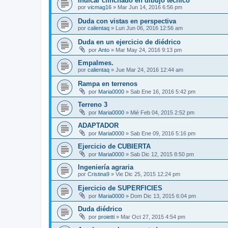
Indicar clinchado en dibujo técnico
por
vicmag16
»
Mar Jun 14, 2016 6:56 pm
Duda con vistas en perspectiva
por
calientaq
»
Lun Jun 06, 2016 12:56 am
Duda en un ejercicio de diédrico
por
Anto
»
Mar May 24, 2016 9:13 pm
Empalmes.
por
calientaq
»
Jue Mar 24, 2016 12:44 am
Rampa en terrenos
por
Maria0000
»
Sab Ene 16, 2016 5:42 pm
Terreno 3
por
Maria0000
»
Mié Feb 04, 2015 2:52 pm
ADAPTADOR
por
Maria0000
»
Sab Ene 09, 2016 5:16 pm
Ejercicio de CUBIERTA
por
Maria0000
»
Sab Dic 12, 2015 8:50 pm
Ingeniería agraria
por
Cristina9
»
Vie Dic 25, 2015 12:24 pm
Ejercicio de SUPERFICIES
por
Maria0000
»
Dom Dic 13, 2015 6:04 pm
Duda diédrico
por
proietti
»
Mar Oct 27, 2015 4:54 pm