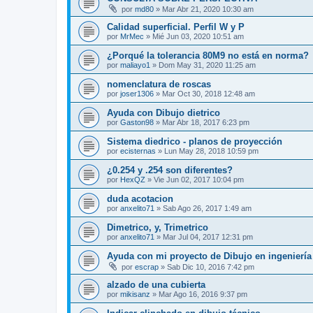
por
md80
»
Mar Abr 21, 2020 10:30 am
Calidad superficial. Perfil W y P
por
MrMec
»
Mié Jun 03, 2020 10:51 am
¿Porqué la tolerancia 80M9 no está en norma?
por
maliayo1
»
Dom May 31, 2020 11:25 am
nomenclatura de roscas
por
joser1306
»
Mar Oct 30, 2018 12:48 am
Ayuda con Dibujo dietrico
por
Gaston98
»
Mar Abr 18, 2017 6:23 pm
Sistema diedrico - planos de proyección
por
ecisternas
»
Lun May 28, 2018 10:59 pm
¿0.254 y .254 son diferentes?
por
HexQZ
»
Vie Jun 02, 2017 10:04 pm
duda acotacion
por
anxelito71
»
Sab Ago 26, 2017 1:49 am
Dimetrico, y, Trimetrico
por
anxelito71
»
Mar Jul 04, 2017 12:31 pm
Ayuda con mi proyecto de Dibujo en ingenierí
por
escrap
»
Sab Dic 10, 2016 7:42 pm
alzado de una cubierta
por
mikisanz
»
Mar Ago 16, 2016 9:37 pm