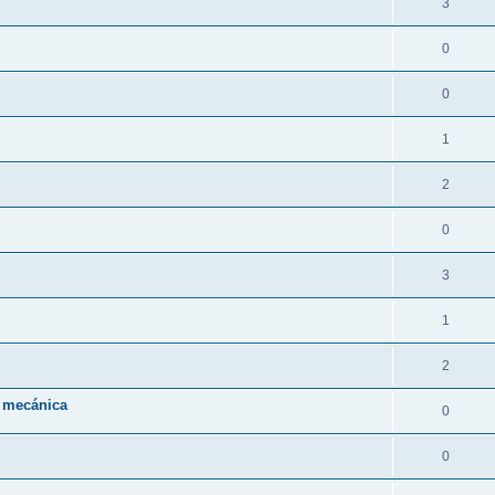
3
0
0
1
2
0
3
1
2
a mecánica
0
0