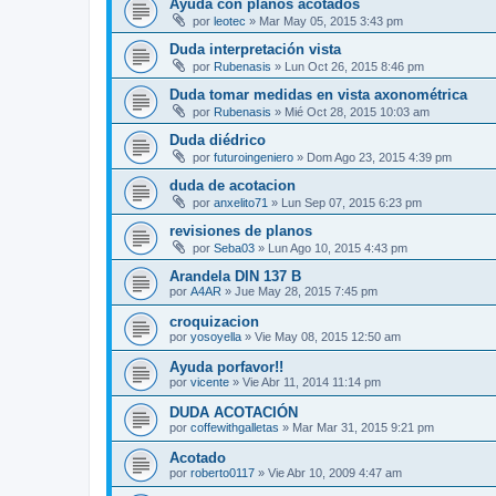
Ayuda con planos acotados
por
leotec
»
Mar May 05, 2015 3:43 pm
Duda interpretación vista
por
Rubenasis
»
Lun Oct 26, 2015 8:46 pm
Duda tomar medidas en vista axonométrica
por
Rubenasis
»
Mié Oct 28, 2015 10:03 am
Duda diédrico
por
futuroingeniero
»
Dom Ago 23, 2015 4:39 pm
duda de acotacion
por
anxelito71
»
Lun Sep 07, 2015 6:23 pm
revisiones de planos
por
Seba03
»
Lun Ago 10, 2015 4:43 pm
Arandela DIN 137 B
por
A4AR
»
Jue May 28, 2015 7:45 pm
croquizacion
por
yosoyella
»
Vie May 08, 2015 12:50 am
Ayuda porfavor!!
por
vicente
»
Vie Abr 11, 2014 11:14 pm
DUDA ACOTACIÓN
por
coffewithgalletas
»
Mar Mar 31, 2015 9:21 pm
Acotado
por
roberto0117
»
Vie Abr 10, 2009 4:47 am