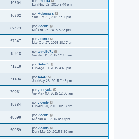
por
Jmpeca
46864
Lun Nov 02, 2015 9:40 am
por
Rubenasis
46362
Sab Oct 31, 2015 9:11 pm
por
vicente
69473
Mié Oct 28, 2015 8:23 pm
por
vicente
57347
Mar Oct 27, 2015 10:37 pm
por
anxelito71
45918
Vie Sep 11, 2015 12:10 am
por
Seba03
71218
Lun Ago 10, 2015 4:43 pm
por
A4AR
71494
Jue May 28, 2015 7:45 pm
por
yosoyella
70061
Vie May 08, 2015 12:50 am
por
vicente
45384
Lun Abr 20, 2015 10:13 pm
por
vicente
48098
Mié Abr 01, 2015 9:00 pm
por
vicente
50959
Dom Mar 29, 2015 3:59 pm