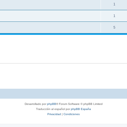
1
1
5
Desarrollado por
phpBB
® Forum Software © phpBB Limited
Traducción al español por
phpBB España
Privacidad
|
Condiciones