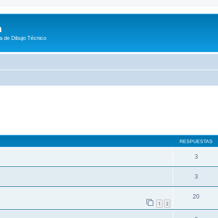
m
a de Dibujo Técnico
queda avanzada
RESPUESTAS
3
3
20
1
2