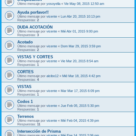
Último mensaje por
yosoyella
«
Vie May 08, 2015 12:50 am
Ayuda porfavor!!
Último mensaje por
vicente
«
Lun Abr 20, 2015 10:13 pm
Respuestas:
2
DUDA ACOTACIÓN
Último mensaje por
vicente
«
Mié Abr 01, 2015 9:00 pm
Respuestas:
3
Acotado
Último mensaje por
vicente
«
Dom Mar 29, 2015 3:59 pm
Respuestas:
2
VISTAS Y CORTES
Último mensaje por
vicente
«
Vie Mar 20, 2015 8:54 am
Respuestas:
1
CORTES
Último mensaje por
alcibo12
«
Mié Mar 18, 2015 4:42 pm
Respuestas:
4
VISTAS
Último mensaje por
vicente
«
Mar Mar 17, 2015 6:09 pm
Respuestas:
1
Codos 1
Último mensaje por
vicente
«
Jue Feb 05, 2015 5:30 pm
Respuestas:
1
Terrenos
Último mensaje por
vicente
«
Mié Feb 04, 2015 4:39 pm
Respuestas:
11
Intersección de Prisma
Último mensaje por
vicente
«
Mié Ene 14, 2015 2:06 pm