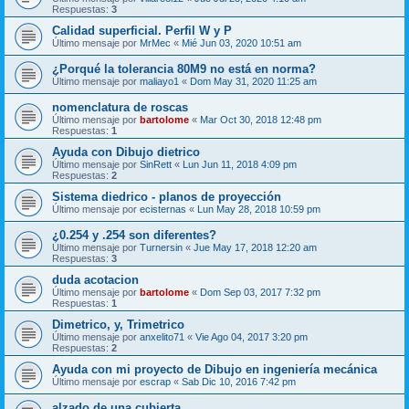
Respuestas:
3
Calidad superficial. Perfil W y P
Último mensaje por
MrMec
«
Mié Jun 03, 2020 10:51 am
¿Porqué la tolerancia 80M9 no está en norma?
Último mensaje por
maliayo1
«
Dom May 31, 2020 11:25 am
nomenclatura de roscas
Último mensaje por
bartolome
«
Mar Oct 30, 2018 12:48 pm
Respuestas:
1
Ayuda con Dibujo dietrico
Último mensaje por
SinRett
«
Lun Jun 11, 2018 4:09 pm
Respuestas:
2
Sistema diedrico - planos de proyección
Último mensaje por
ecisternas
«
Lun May 28, 2018 10:59 pm
¿0.254 y .254 son diferentes?
Último mensaje por
Turnersin
«
Jue May 17, 2018 12:20 am
Respuestas:
3
duda acotacion
Último mensaje por
bartolome
«
Dom Sep 03, 2017 7:32 pm
Respuestas:
1
Dimetrico, y, Trimetrico
Último mensaje por
anxelito71
«
Vie Ago 04, 2017 3:20 pm
Respuestas:
2
Ayuda con mi proyecto de Dibujo en ingeniería mecánica
Último mensaje por
escrap
«
Sab Dic 10, 2016 7:42 pm
alzado de una cubierta