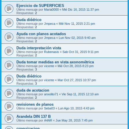
Ejercicio de SUPERFICIES
Último mensaje por
Maria0000
«
Mié Dic 16, 2015 11:37 pm
Respuestas:
2
Duda diédrico
Último mensaje por
Jmpeca
«
Mié Nov 11, 2015 2:21 pm
Respuestas:
2
Ayuda con planos acotados
Último mensaje por
Jmpeca
«
Lun Nov 02, 2015 9:40 am
Respuestas:
2
Duda interpretación vista
Último mensaje por
Rubenasis
«
Sab Oct 31, 2015 9:11 pm
Respuestas:
2
Duda tomar medidas en vista axonométrica
Último mensaje por
vicente
«
Mié Oct 28, 2015 8:23 pm
Respuestas:
3
Duda diédrico
Último mensaje por
vicente
«
Mar Oct 27, 2015 10:37 pm
Respuestas:
3
duda de acotacion
Último mensaje por
anxelito71
«
Vie Sep 11, 2015 12:10 am
Respuestas:
2
revisiones de planos
Último mensaje por
Seba03
«
Lun Ago 10, 2015 4:43 pm
Arandela DIN 137 B
Último mensaje por
A4AR
«
Jue May 28, 2015 7:45 pm
croquizacion