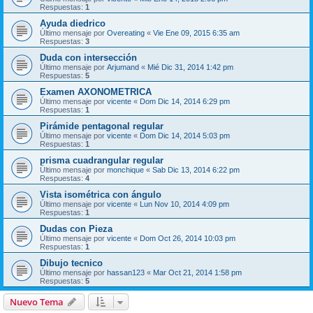
Respuestas:
1
Ayuda diedrico
Último mensaje por
Overeating
«
Vie Ene 09, 2015 6:35 am
Respuestas:
3
Duda con intersección
Último mensaje por
Arjumand
«
Mié Dic 31, 2014 1:42 pm
Respuestas:
5
Examen AXONOMETRICA
Último mensaje por
vicente
«
Dom Dic 14, 2014 6:29 pm
Respuestas:
1
Pirámide pentagonal regular
Último mensaje por
vicente
«
Dom Dic 14, 2014 5:03 pm
Respuestas:
1
prisma cuadrangular regular
Último mensaje por
monchique
«
Sab Dic 13, 2014 6:22 pm
Respuestas:
4
Vista isométrica con ángulo
Último mensaje por
vicente
«
Lun Nov 10, 2014 4:09 pm
Respuestas:
1
Dudas con Pieza
Último mensaje por
vicente
«
Dom Oct 26, 2014 10:03 pm
Respuestas:
1
Dibujo tecnico
Último mensaje por
hassan123
«
Mar Oct 21, 2014 1:58 pm
Respuestas:
5
Nuevo Tema