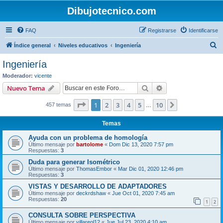
Dibujotecnico.com
FAQ
Registrarse
Identificarse
B
Índice general
Niveles educativos
Ingeniería
u
Ingeniería
s
Moderador:
vicente
c
Buscar
Búsqueda avanzad
Nuevo Tema
a
Página
1
de
10
1
2
3
4
5
10
Siguiente
457 temas
r
…
Temas
Ayuda con un problema de homología
Último mensaje por
bartolome
«
Dom Dic 13, 2020 7:57 pm
Respuestas:
3
Duda para generar Isométrico
Último mensaje por
ThomasEmbor
«
Mar Dic 01, 2020 12:46 pm
Respuestas:
3
VISTAS Y DESARROLLO DE ADAPTADORES
Último mensaje por
deckrdshaw
«
Jue Oct 01, 2020 7:45 am
Respuestas:
20
1
2
CONSULTA SOBRE PERSPECTIVA
Último mensaje por
villareol12
«
Jue Jul 23, 2020 4:10 am