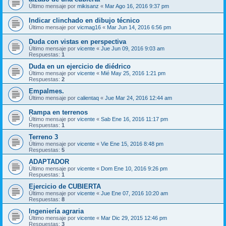
Último mensaje por
mikisanz
«
Mar Ago 16, 2016 9:37 pm
Indicar clinchado en dibujo técnico
Último mensaje por
vicmag16
«
Mar Jun 14, 2016 6:56 pm
Duda con vistas en perspectiva
Último mensaje por
vicente
«
Jue Jun 09, 2016 9:03 am
Respuestas:
1
Duda en un ejercicio de diédrico
Último mensaje por
vicente
«
Mié May 25, 2016 1:21 pm
Respuestas:
2
Empalmes.
Último mensaje por
calientaq
«
Jue Mar 24, 2016 12:44 am
Rampa en terrenos
Último mensaje por
vicente
«
Sab Ene 16, 2016 11:17 pm
Respuestas:
1
Terreno 3
Último mensaje por
vicente
«
Vie Ene 15, 2016 8:48 pm
Respuestas:
5
ADAPTADOR
Último mensaje por
vicente
«
Dom Ene 10, 2016 9:26 pm
Respuestas:
1
Ejercicio de CUBIERTA
Último mensaje por
vicente
«
Jue Ene 07, 2016 10:20 am
Respuestas:
8
Ingeniería agraria
Último mensaje por
vicente
«
Mar Dic 29, 2015 12:46 pm
Respuestas:
3