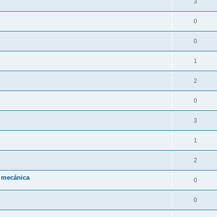
3
0
0
1
2
0
3
1
2
a mecánica
0
0