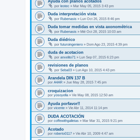
Ayuda con planos acotados
por
leotec
»
Mar May 05, 2015 3:43 pm
Duda interpretación vista
por
Rubenasis
»
Lun Oct 26, 2015 8:46 pm
Duda tomar medidas en vista axonométrica
por
Rubenasis
»
Mié Oct 28, 2015 10:03 am
Duda diédrico
por
futuroingeniero
»
Dom Ago 23, 2015 4:39 pm
duda de acotacion
por
anxelito71
»
Lun Sep 07, 2015 6:23 pm
revisiones de planos
por
Seba03
»
Lun Ago 10, 2015 4:43 pm
Arandela DIN 137 B
por
A4AR
»
Jue May 28, 2015 7:45 pm
croquizacion
por
yosoyella
»
Vie May 08, 2015 12:50 am
Ayuda porfavor!!
por
vicente
»
Vie Abr 11, 2014 11:14 pm
DUDA ACOTACIÓN
por
coffewithgalletas
»
Mar Mar 31, 2015 9:21 pm
Acotado
por
roberto0117
»
Vie Abr 10, 2009 4:47 am