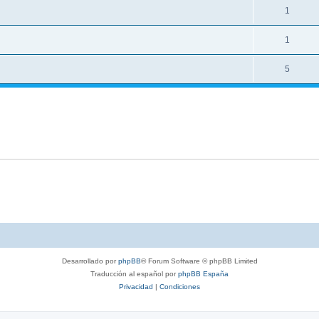
1
1
5
Desarrollado por
phpBB
® Forum Software © phpBB Limited
Traducción al español por
phpBB España
Privacidad
|
Condiciones