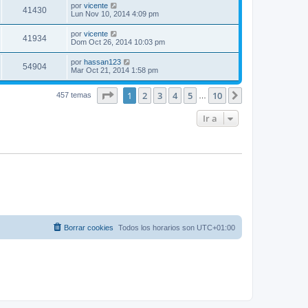
por
vicente
41430
Lun Nov 10, 2014 4:09 pm
por
vicente
41934
Dom Oct 26, 2014 10:03 pm
por
hassan123
54904
Mar Oct 21, 2014 1:58 pm
Página
1
de
10
1
2
3
4
5
10
Siguiente
457 temas
…
Ir a
Borrar cookies
Todos los horarios son
UTC+01:00