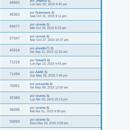
por
Jmpeca
46865
Lun Nov 02, 2015 9:40 am
por
Rubenasis
46363
Sab Oct 31, 2015 9:11 pm
por
vicente
69477
Mié Oct 28, 2015 8:23 pm
por
vicente
57347
Mar Oct 27, 2015 10:37 pm
por
anxelito71
45918
Vie Sep 11, 2015 12:10 am
por
Seba03
71218
Lun Ago 10, 2015 4:43 pm
por
A4AR
71494
Jue May 28, 2015 7:45 pm
por
yosoyella
70061
Vie May 08, 2015 12:50 am
por
vicente
45388
Lun Abr 20, 2015 10:13 pm
por
vicente
48098
Mié Abr 01, 2015 9:00 pm
por
vicente
50959
Dom Mar 29, 2015 3:59 pm