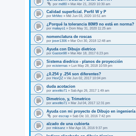
por
md80
»
Mar Abr 21, 2020 10:30 am
Calidad superficial. Perfil W y P
por
MrMec
»
Mié Jun 03, 2020 10:51 am
¿Porqué la tolerancia 80M9 no está en norma?
por
maliayo1
»
Dom May 31, 2020 11:25 am
nomenclatura de roscas
por
joser1306
»
Mar Oct 30, 2018 12:48 am
Ayuda con Dibujo dietrico
por
Gaston98
»
Mar Abr 18, 2017 6:23 pm
Sistema diedrico - planos de proyección
por
ecisternas
»
Lun May 28, 2018 10:59 pm
¿0.254 y .254 son diferentes?
por
HexQZ
»
Vie Jun 02, 2017 10:04 pm
duda acotacion
por
anxelito71
»
Sab Ago 26, 2017 1:49 am
Dimetrico, y, Trimetrico
por
anxelito71
»
Mar Jul 04, 2017 12:31 pm
Ayuda con mi proyecto de Dibujo en ingenierí
por
escrap
»
Sab Dic 10, 2016 7:42 pm
alzado de una cubierta
por
mikisanz
»
Mar Ago 16, 2016 9:37 pm