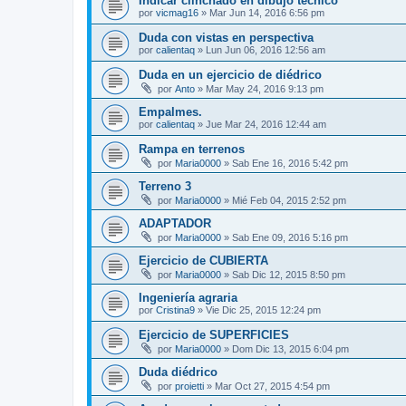
Indicar clinchado en dibujo técnico
por
vicmag16
»
Mar Jun 14, 2016 6:56 pm
Duda con vistas en perspectiva
por
calientaq
»
Lun Jun 06, 2016 12:56 am
Duda en un ejercicio de diédrico
por
Anto
»
Mar May 24, 2016 9:13 pm
Empalmes.
por
calientaq
»
Jue Mar 24, 2016 12:44 am
Rampa en terrenos
por
Maria0000
»
Sab Ene 16, 2016 5:42 pm
Terreno 3
por
Maria0000
»
Mié Feb 04, 2015 2:52 pm
ADAPTADOR
por
Maria0000
»
Sab Ene 09, 2016 5:16 pm
Ejercicio de CUBIERTA
por
Maria0000
»
Sab Dic 12, 2015 8:50 pm
Ingeniería agraria
por
Cristina9
»
Vie Dic 25, 2015 12:24 pm
Ejercicio de SUPERFICIES
por
Maria0000
»
Dom Dic 13, 2015 6:04 pm
Duda diédrico
por
proietti
»
Mar Oct 27, 2015 4:54 pm