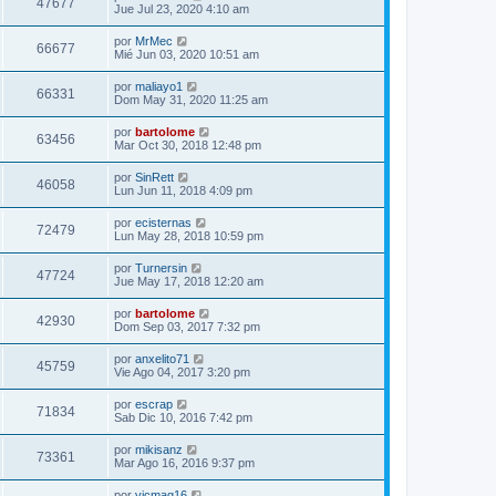
47677
Jue Jul 23, 2020 4:10 am
por
MrMec
66677
Mié Jun 03, 2020 10:51 am
por
maliayo1
66331
Dom May 31, 2020 11:25 am
por
bartolome
63456
Mar Oct 30, 2018 12:48 pm
por
SinRett
46058
Lun Jun 11, 2018 4:09 pm
por
ecisternas
72479
Lun May 28, 2018 10:59 pm
por
Turnersin
47724
Jue May 17, 2018 12:20 am
por
bartolome
42930
Dom Sep 03, 2017 7:32 pm
por
anxelito71
45759
Vie Ago 04, 2017 3:20 pm
por
escrap
71834
Sab Dic 10, 2016 7:42 pm
por
mikisanz
73361
Mar Ago 16, 2016 9:37 pm
por
vicmag16