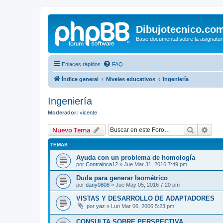
Dibujotecnico.co
Base documental sobre la asignatur
Enlaces rápidos
FAQ
Índice general
Niveles educativos
Ingeniería
Ingeniería
Moderador:
vicente
Buscar
Bús
Nuevo Tema
TEMAS
Ayuda con un problema de homología
por
Contrainca12
»
Jue Mar 31, 2016 7:49 pm
Duda para generar Isométrico
por
dany0808
»
Jue May 05, 2016 7:20 pm
VISTAS Y DESARROLLO DE ADAPTADORES
por
yaz
»
Lun Mar 06, 2006 5:23 pm
CONSULTA SOBRE PERSPECTIVA