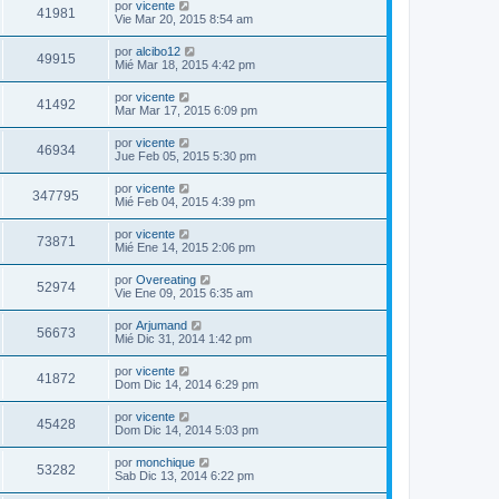
por
vicente
41981
Vie Mar 20, 2015 8:54 am
por
alcibo12
49915
Mié Mar 18, 2015 4:42 pm
por
vicente
41492
Mar Mar 17, 2015 6:09 pm
por
vicente
46934
Jue Feb 05, 2015 5:30 pm
por
vicente
347795
Mié Feb 04, 2015 4:39 pm
por
vicente
73871
Mié Ene 14, 2015 2:06 pm
por
Overeating
52974
Vie Ene 09, 2015 6:35 am
por
Arjumand
56673
Mié Dic 31, 2014 1:42 pm
por
vicente
41872
Dom Dic 14, 2014 6:29 pm
por
vicente
45428
Dom Dic 14, 2014 5:03 pm
por
monchique
53282
Sab Dic 13, 2014 6:22 pm