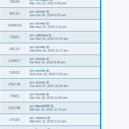
76039
Mar Jun 14, 2016 6:56 pm
por
vicente
60114
Jue Jun 09, 2016 9:03 am
por
vicente
1490019
Mié May 25, 2016 1:21 pm
por
calientaq
73601
Jue Mar 24, 2016 12:44 am
por
vicente
49114
Sab Ene 16, 2016 11:17 pm
por
vicente
134627
Vie Ene 15, 2016 8:48 pm
por
vicente
52915
Dom Ene 10, 2016 9:26 pm
por
vicente
256748
Jue Ene 07, 2016 10:20 am
por
vicente
75951
Mar Dic 29, 2015 12:46 pm
por
Maria0000
103798
Mié Dic 16, 2015 11:37 pm
por
Jmpeca
47430
Mié Nov 11, 2015 2:21 pm