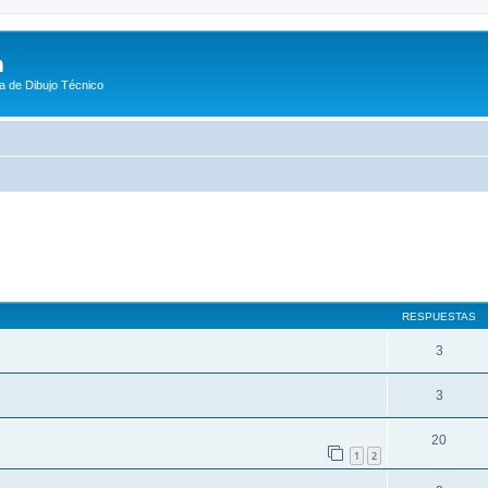
m
a de Dibujo Técnico
queda avanzada
RESPUESTAS
3
3
20
1
2