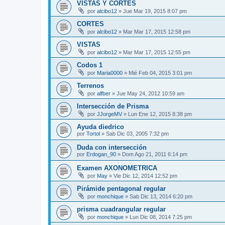
VISTAS Y CORTES
por
alcibo12
»
Jue Mar 19, 2015 8:07 pm
CORTES
por
alcibo12
»
Mar Mar 17, 2015 12:58 pm
VISTAS
por
alcibo12
»
Mar Mar 17, 2015 12:55 pm
Codos 1
por
Maria0000
»
Mié Feb 04, 2015 3:01 pm
Terrenos
por
alfber
»
Jue May 24, 2012 10:59 am
Intersección de Prisma
por
JJorgeMV
»
Lun Ene 12, 2015 8:38 pm
Ayuda diedrico
por
Tortol
»
Sab Dic 03, 2005 7:32 pm
Duda con intersección
por
Erdogan_90
»
Dom Ago 21, 2011 6:14 pm
Examen AXONOMETRICA
por
May
»
Vie Dic 12, 2014 12:52 pm
Pirámide pentagonal regular
por
monchique
»
Sab Dic 13, 2014 6:20 pm
prisma cuadrangular regular
por
monchique
»
Lun Dic 08, 2014 7:25 pm