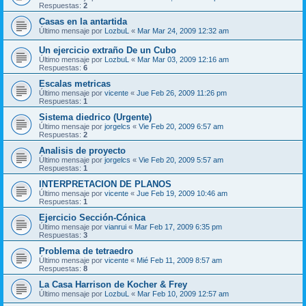
Respuestas:
2
Casas en la antartida
Último mensaje por
LozbuL
«
Mar Mar 24, 2009 12:32 am
Un ejercicio extraño De un Cubo
Último mensaje por
LozbuL
«
Mar Mar 03, 2009 12:16 am
Respuestas:
6
Escalas metricas
Último mensaje por
vicente
«
Jue Feb 26, 2009 11:26 pm
Respuestas:
1
Sistema diedrico (Urgente)
Último mensaje por
jorgelcs
«
Vie Feb 20, 2009 6:57 am
Respuestas:
2
Analisis de proyecto
Último mensaje por
jorgelcs
«
Vie Feb 20, 2009 5:57 am
Respuestas:
1
INTERPRETACION DE PLANOS
Último mensaje por
vicente
«
Jue Feb 19, 2009 10:46 am
Respuestas:
1
Ejercicio Sección-Cónica
Último mensaje por
vianrui
«
Mar Feb 17, 2009 6:35 pm
Respuestas:
3
Problema de tetraedro
Último mensaje por
vicente
«
Mié Feb 11, 2009 8:57 am
Respuestas:
8
La Casa Harrison de Kocher & Frey
Último mensaje por
LozbuL
«
Mar Feb 10, 2009 12:57 am