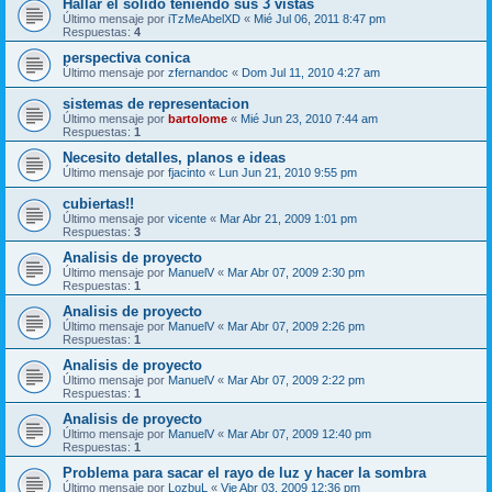
Hallar el solido teniendo sus 3 vistas
Último mensaje por
iTzMeAbelXD
«
Mié Jul 06, 2011 8:47 pm
Respuestas:
4
perspectiva conica
Último mensaje por
zfernandoc
«
Dom Jul 11, 2010 4:27 am
sistemas de representacion
Último mensaje por
bartolome
«
Mié Jun 23, 2010 7:44 am
Respuestas:
1
Necesito detalles, planos e ideas
Último mensaje por
fjacinto
«
Lun Jun 21, 2010 9:55 pm
cubiertas!!
Último mensaje por
vicente
«
Mar Abr 21, 2009 1:01 pm
Respuestas:
3
Analisis de proyecto
Último mensaje por
ManuelV
«
Mar Abr 07, 2009 2:30 pm
Respuestas:
1
Analisis de proyecto
Último mensaje por
ManuelV
«
Mar Abr 07, 2009 2:26 pm
Respuestas:
1
Analisis de proyecto
Último mensaje por
ManuelV
«
Mar Abr 07, 2009 2:22 pm
Respuestas:
1
Analisis de proyecto
Último mensaje por
ManuelV
«
Mar Abr 07, 2009 12:40 pm
Respuestas:
1
Problema para sacar el rayo de luz y hacer la sombra
Último mensaje por
LozbuL
«
Vie Abr 03, 2009 12:36 pm