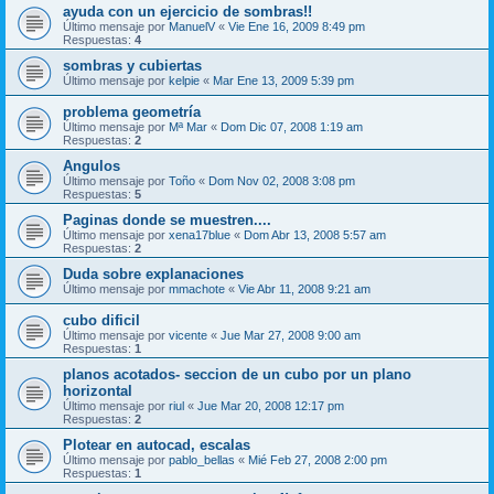
ayuda con un ejercicio de sombras!!
Último mensaje por
ManuelV
«
Vie Ene 16, 2009 8:49 pm
Respuestas:
4
sombras y cubiertas
Último mensaje por
kelpie
«
Mar Ene 13, 2009 5:39 pm
problema geometría
Último mensaje por
Mª Mar
«
Dom Dic 07, 2008 1:19 am
Respuestas:
2
Angulos
Último mensaje por
Toño
«
Dom Nov 02, 2008 3:08 pm
Respuestas:
5
Paginas donde se muestren....
Último mensaje por
xena17blue
«
Dom Abr 13, 2008 5:57 am
Respuestas:
2
Duda sobre explanaciones
Último mensaje por
mmachote
«
Vie Abr 11, 2008 9:21 am
cubo dificil
Último mensaje por
vicente
«
Jue Mar 27, 2008 9:00 am
Respuestas:
1
planos acotados- seccion de un cubo por un plano
horizontal
Último mensaje por
riul
«
Jue Mar 20, 2008 12:17 pm
Respuestas:
2
Plotear en autocad, escalas
Último mensaje por
pablo_bellas
«
Mié Feb 27, 2008 2:00 pm
Respuestas:
1