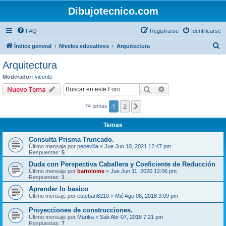
Dibujotecnico.com
FAQ
Registrarse
Identificarse
B
Índice general
Niveles educativos
Arquitectura
u
Arquitectura
s
Moderador:
vicente
c
Buscar
Búsqueda avanzad
Nuevo Tema
a
1
2
Siguiente
74 temas
r
Temas
Consulta Prisma Truncado.
Último mensaje por
pepevilla
«
Jue Jun 10, 2021 12:47 pm
Respuestas:
5
Duda con Perspectiva Caballera y Coeficiente de Reducción
Último mensaje por
bartolome
«
Jue Jun 11, 2020 12:06 pm
Respuestas:
1
Aprender lo basico
Último mensaje por
esteban8210
«
Mié Ago 08, 2018 9:09 pm
Proyecciones de construcciones.
Último mensaje por
Marika
«
Sab Abr 07, 2018 7:21 pm
Respuestas:
7