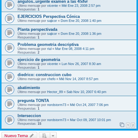
angulos..urgente examen a las 4!xfvr
Último mensaje por
vicente
«
Mié Ene 23, 2008 2:57 pm
Respuestas:
1
EJERCICIOS Perspectiva Cónica
Último mensaje por
sajicor
«
Dom Ene 20, 2008 1:40 pm
Planta perspectivada
Último mensaje por
sajicor
«
Dom Ene 20, 2008 1:36 pm
Respuestas:
1
Problema geometria descriptiva
Último mensaje por
riul
«
Mar Ene 08, 2008 4:11 pm
Respuestas:
2
ejercicio de geometria
Último mensaje por
vicente
«
Lun Nov 26, 2007 8:30 am
Respuestas:
1
diedrico: construccion cubo
Último mensaje por
chefo
«
Mié Nov 14, 2007 8:57 pm
abatimiento
Último mensaje por
Hector_89
«
Sab Nov 10, 2007 6:40 pm
pregunta TONTA
Último mensaje por
nordstorm73
«
Mié Oct 24, 2007 7:06 pm
Respuestas:
1
Interseccion
Último mensaje por
nordstorm73
«
Mar Oct 09, 2007 10:01 pm
Respuestas:
15
1
2
Nuevo Tema