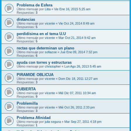
Problema de Esfera
Último mensaje por
Litta
«
Vie Ene 16, 2015 5:25 am
Respuestas:
3
distancias
Último mensaje por
vicente
«
Vie Oct 24, 2014 8:49 am
Respuestas:
5
perdidisima en el tema U.U
Último mensaje por
vicente
«
Mar Oct 21, 2014 9:42 am
Respuestas:
5
rectas que determinan un plano
Último mensaje por
sofiazoe
«
Jue Ene 09, 2014 7:32 pm
Respuestas:
6
ayuda con torres y estructuras
Último mensaje por
christopher
«
Lun Ago 26, 2013 5:45 am
PIRAMIDE OBLICUA
Último mensaje por
vicente
«
Dom Dic 18, 2011 12:27 am
Respuestas:
3
CUBIERTA
Último mensaje por
vicente
«
Mié Dic 07, 2011 10:34 am
Respuestas:
9
Problemilla
Último mensaje por
vicente
«
Mié Oct 26, 2011 2:33 pm
Respuestas:
3
Problema Afinidad
Último mensaje por
julia segura
«
Mar Sep 27, 2011 4:18 pm
Respuestas:
1