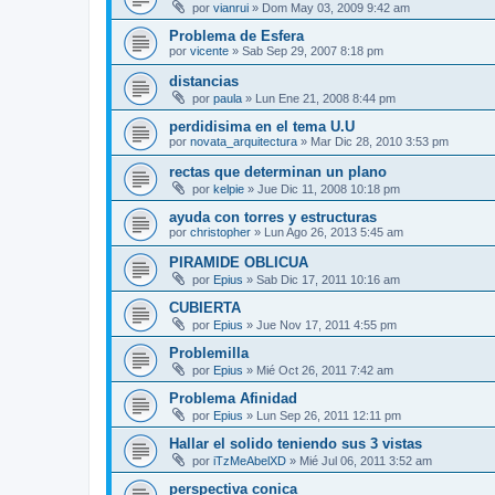
por
vianrui
»
Dom May 03, 2009 9:42 am
Problema de Esfera
por
vicente
»
Sab Sep 29, 2007 8:18 pm
distancias
por
paula
»
Lun Ene 21, 2008 8:44 pm
perdidisima en el tema U.U
por
novata_arquitectura
»
Mar Dic 28, 2010 3:53 pm
rectas que determinan un plano
por
kelpie
»
Jue Dic 11, 2008 10:18 pm
ayuda con torres y estructuras
por
christopher
»
Lun Ago 26, 2013 5:45 am
PIRAMIDE OBLICUA
por
Epius
»
Sab Dic 17, 2011 10:16 am
CUBIERTA
por
Epius
»
Jue Nov 17, 2011 4:55 pm
Problemilla
por
Epius
»
Mié Oct 26, 2011 7:42 am
Problema Afinidad
por
Epius
»
Lun Sep 26, 2011 12:11 pm
Hallar el solido teniendo sus 3 vistas
por
iTzMeAbelXD
»
Mié Jul 06, 2011 3:52 am
perspectiva conica