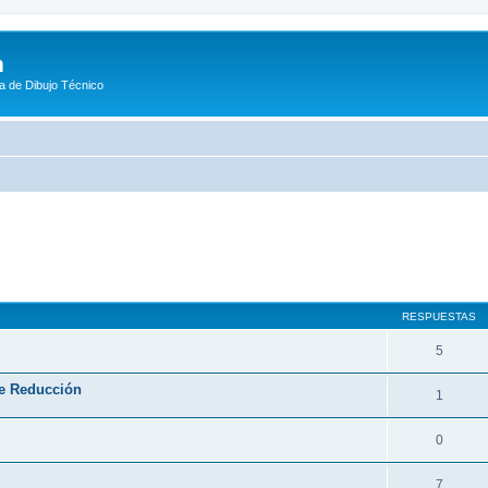
m
a de Dibujo Técnico
queda avanzada
RESPUESTAS
5
de Reducción
1
0
7