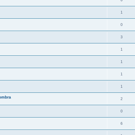
0
1
0
3
1
1
1
1
sombra
2
0
6