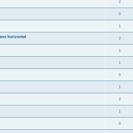
2
0
1
ano horizontal
2
1
1
0
1
2
1
0