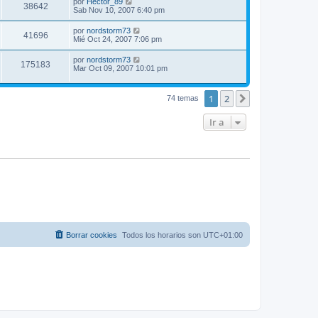
por
Hector_89
38642
Sab Nov 10, 2007 6:40 pm
por
nordstorm73
41696
Mié Oct 24, 2007 7:06 pm
por
nordstorm73
175183
Mar Oct 09, 2007 10:01 pm
1
2
Siguiente
74 temas
Ir a
Borrar cookies
Todos los horarios son
UTC+01:00