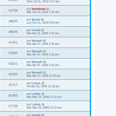
40383
Dom Jul 11, 2010 4:27 am
por
bartolome
43758
Mié Jun 23, 2010 7:44 am
por
fjacinto
38635
Lun Jun 21, 2010 9:55 pm
por
vicente
48046
Mar Abr 21, 2009 1:01 pm
por
ManuelV
41451
Mar Abr 07, 2009 2:30 pm
por
ManuelV
42060
Mar Abr 07, 2009 2:26 pm
por
ManuelV
41821
Mar Abr 07, 2009 2:22 pm
por
ManuelV
42405
Mar Abr 07, 2009 12:40 pm
por
LozbuL
45717
Vie Abr 03, 2009 12:36 pm
por
LozbuL
40365
Mar Mar 24, 2009 12:32 am
por
LozbuL
57739
Mar Mar 03, 2009 12:16 am
por
vicente