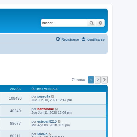
Buscar
Búsqueda avanza
Registrarse
Identificarse
1
2
Siguiente
74 temas
VISTAS
ÚLTIMO MENSAJE
por
pepevilla
108430
Jue Jun 10, 2021 12:47 pm
por
bartolome
40249
Jue Jun 11, 2020 12:06 pm
por
esteban8210
88677
Mié Ago 08, 2018 9:09 pm
por
Marika
80211