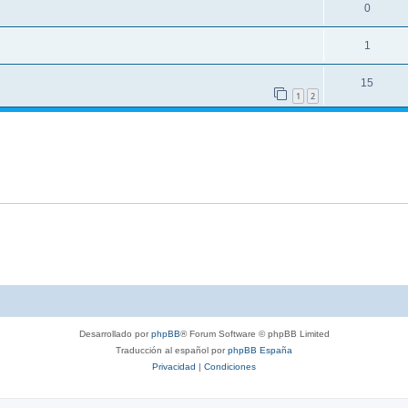
0
1
15
1
2
Desarrollado por
phpBB
® Forum Software © phpBB Limited
Traducción al español por
phpBB España
Privacidad
|
Condiciones