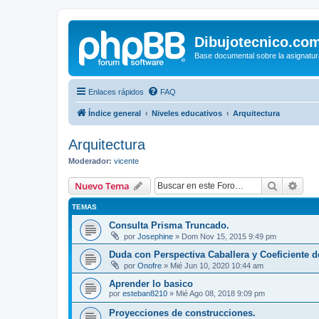
Dibujotecnico.co
Base documental sobre la asignatur
Enlaces rápidos
FAQ
Índice general
Niveles educativos
Arquitectura
Arquitectura
Moderador:
vicente
Buscar
Bús
Nuevo Tema
TEMAS
Consulta Prisma Truncado.
por
Josephine
»
Dom Nov 15, 2015 9:49 pm
Duda con Perspectiva Caballera y Coeficiente 
por
Onofre
»
Mié Jun 10, 2020 10:44 am
Aprender lo basico
por
esteban8210
»
Mié Ago 08, 2018 9:09 pm
Proyecciones de construcciones.