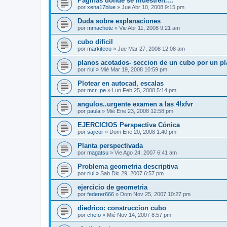
Paginas donde se muestren....
por
xena17blue
»
Jue Abr 10, 2008 9:15 pm
Duda sobre explanaciones
por
mmachote
»
Vie Abr 11, 2008 9:21 am
cubo dificil
por
markiteco
»
Jue Mar 27, 2008 12:08 am
planos acotados- seccion de un cubo por un pl
por
riul
»
Mié Mar 19, 2008 10:59 pm
Plotear en autocad, escalas
por
mcr_pe
»
Lun Feb 25, 2008 5:14 pm
angulos..urgente examen a las 4!xfvr
por
paula
»
Mié Ene 23, 2008 12:58 pm
EJERCICIOS Perspectiva Cónica
por
sajicor
»
Dom Ene 20, 2008 1:40 pm
Planta perspectivada
por
magatsu
»
Vie Ago 24, 2007 6:41 am
Problema geometria descriptiva
por
riul
»
Sab Dic 29, 2007 6:57 pm
ejercicio de geometria
por
federer666
»
Dom Nov 25, 2007 10:27 pm
diedrico: construccion cubo
por
chefo
»
Mié Nov 14, 2007 8:57 pm