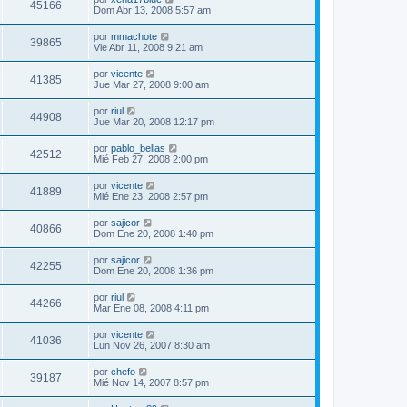
45166
Dom Abr 13, 2008 5:57 am
por
mmachote
39865
Vie Abr 11, 2008 9:21 am
por
vicente
41385
Jue Mar 27, 2008 9:00 am
por
riul
44908
Jue Mar 20, 2008 12:17 pm
por
pablo_bellas
42512
Mié Feb 27, 2008 2:00 pm
por
vicente
41889
Mié Ene 23, 2008 2:57 pm
por
sajicor
40866
Dom Ene 20, 2008 1:40 pm
por
sajicor
42255
Dom Ene 20, 2008 1:36 pm
por
riul
44266
Mar Ene 08, 2008 4:11 pm
por
vicente
41036
Lun Nov 26, 2007 8:30 am
por
chefo
39187
Mié Nov 14, 2007 8:57 pm