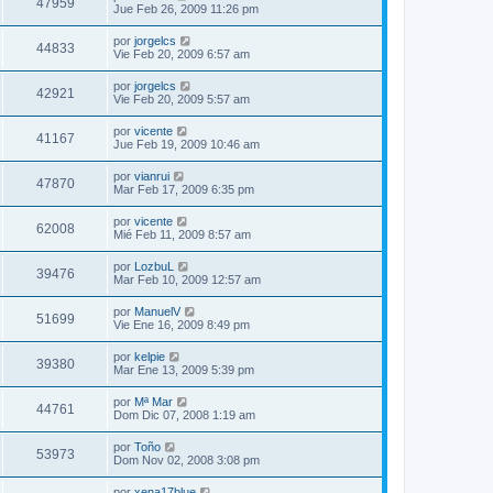
47959
Jue Feb 26, 2009 11:26 pm
por
jorgelcs
44833
Vie Feb 20, 2009 6:57 am
por
jorgelcs
42921
Vie Feb 20, 2009 5:57 am
por
vicente
41167
Jue Feb 19, 2009 10:46 am
por
vianrui
47870
Mar Feb 17, 2009 6:35 pm
por
vicente
62008
Mié Feb 11, 2009 8:57 am
por
LozbuL
39476
Mar Feb 10, 2009 12:57 am
por
ManuelV
51699
Vie Ene 16, 2009 8:49 pm
por
kelpie
39380
Mar Ene 13, 2009 5:39 pm
por
Mª Mar
44761
Dom Dic 07, 2008 1:19 am
por
Toño
53973
Dom Nov 02, 2008 3:08 pm
por
xena17blue