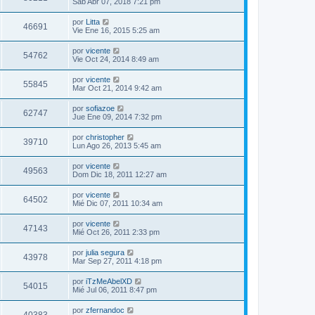
Sab Abr 07, 2018 7:21 pm
por
Litta
46691
Vie Ene 16, 2015 5:25 am
por
vicente
54762
Vie Oct 24, 2014 8:49 am
por
vicente
55845
Mar Oct 21, 2014 9:42 am
por
sofiazoe
62747
Jue Ene 09, 2014 7:32 pm
por
christopher
39710
Lun Ago 26, 2013 5:45 am
por
vicente
49563
Dom Dic 18, 2011 12:27 am
por
vicente
64502
Mié Dic 07, 2011 10:34 am
por
vicente
47143
Mié Oct 26, 2011 2:33 pm
por
julia segura
43978
Mar Sep 27, 2011 4:18 pm
por
iTzMeAbelXD
54015
Mié Jul 06, 2011 8:47 pm
por
zfernandoc