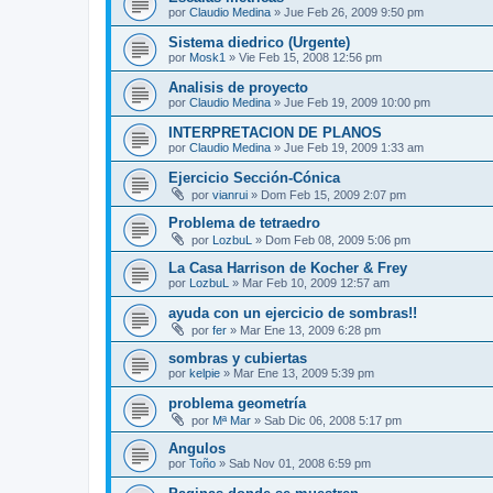
por
Claudio Medina
»
Jue Feb 26, 2009 9:50 pm
Sistema diedrico (Urgente)
por
Mosk1
»
Vie Feb 15, 2008 12:56 pm
Analisis de proyecto
por
Claudio Medina
»
Jue Feb 19, 2009 10:00 pm
INTERPRETACION DE PLANOS
por
Claudio Medina
»
Jue Feb 19, 2009 1:33 am
Ejercicio Sección-Cónica
por
vianrui
»
Dom Feb 15, 2009 2:07 pm
Problema de tetraedro
por
LozbuL
»
Dom Feb 08, 2009 5:06 pm
La Casa Harrison de Kocher & Frey
por
LozbuL
»
Mar Feb 10, 2009 12:57 am
ayuda con un ejercicio de sombras!!
por
fer
»
Mar Ene 13, 2009 6:28 pm
sombras y cubiertas
por
kelpie
»
Mar Ene 13, 2009 5:39 pm
problema geometría
por
Mª Mar
»
Sab Dic 06, 2008 5:17 pm
Angulos
por
Toño
»
Sab Nov 01, 2008 6:59 pm