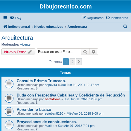
Dibujotecnico.com
FAQ
Registrarse
Identificarse
B
Índice general
Niveles educativos
Arquitectura
u
Arquitectura
s
Moderador:
vicente
c
Buscar
Búsqueda avanzad
Nuevo Tema
a
1
2
Siguiente
74 temas
r
Temas
Consulta Prisma Truncado.
Último mensaje por
pepevilla
«
Jue Jun 10, 2021 12:47 pm
Respuestas:
5
Duda con Perspectiva Caballera y Coeficiente de Reducción
Último mensaje por
bartolome
«
Jue Jun 11, 2020 12:06 pm
Respuestas:
1
Aprender lo basico
Último mensaje por
esteban8210
«
Mié Ago 08, 2018 9:09 pm
Proyecciones de construcciones.
Último mensaje por
Marika
«
Sab Abr 07, 2018 7:21 pm
Respuestas:
7