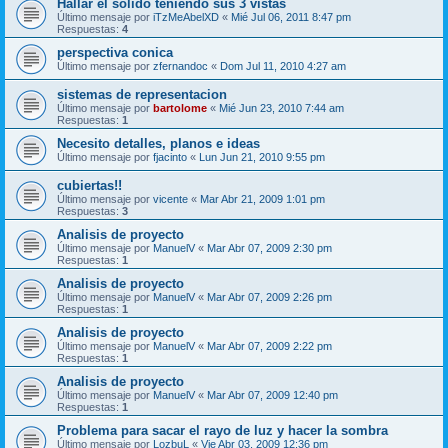
Hallar el solido teniendo sus 3 vistas
Último mensaje por
iTzMeAbelXD
«
Mié Jul 06, 2011 8:47 pm
Respuestas:
4
perspectiva conica
Último mensaje por
zfernandoc
«
Dom Jul 11, 2010 4:27 am
sistemas de representacion
Último mensaje por
bartolome
«
Mié Jun 23, 2010 7:44 am
Respuestas:
1
Necesito detalles, planos e ideas
Último mensaje por
fjacinto
«
Lun Jun 21, 2010 9:55 pm
cubiertas!!
Último mensaje por
vicente
«
Mar Abr 21, 2009 1:01 pm
Respuestas:
3
Analisis de proyecto
Último mensaje por
ManuelV
«
Mar Abr 07, 2009 2:30 pm
Respuestas:
1
Analisis de proyecto
Último mensaje por
ManuelV
«
Mar Abr 07, 2009 2:26 pm
Respuestas:
1
Analisis de proyecto
Último mensaje por
ManuelV
«
Mar Abr 07, 2009 2:22 pm
Respuestas:
1
Analisis de proyecto
Último mensaje por
ManuelV
«
Mar Abr 07, 2009 12:40 pm
Respuestas:
1
Problema para sacar el rayo de luz y hacer la sombra
Último mensaje por
LozbuL
«
Vie Abr 03, 2009 12:36 pm