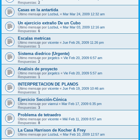
Respuestas:
2
Casas en la antartida
Último mensaje por
LozbuL
«
Mar Mar 24, 2009 12:32 am
Un ejercicio extraño De un Cubo
Último mensaje por
LozbuL
«
Mar Mar 03, 2009 12:16 am
Respuestas:
6
Escalas metricas
Último mensaje por
vicente
«
Jue Feb 26, 2009 11:26 pm
Respuestas:
1
Sistema diedrico (Urgente)
Último mensaje por
jorgelcs
«
Vie Feb 20, 2009 6:57 am
Respuestas:
2
Analisis de proyecto
Último mensaje por
jorgelcs
«
Vie Feb 20, 2009 5:57 am
Respuestas:
1
INTERPRETACION DE PLANOS
Último mensaje por
vicente
«
Jue Feb 19, 2009 10:46 am
Respuestas:
1
Ejercicio Sección-Cónica
Último mensaje por
vianrui
«
Mar Feb 17, 2009 6:35 pm
Respuestas:
3
Problema de tetraedro
Último mensaje por
vicente
«
Mié Feb 11, 2009 8:57 am
Respuestas:
8
La Casa Harrison de Kocher & Frey
Último mensaje por
LozbuL
«
Mar Feb 10, 2009 12:57 am