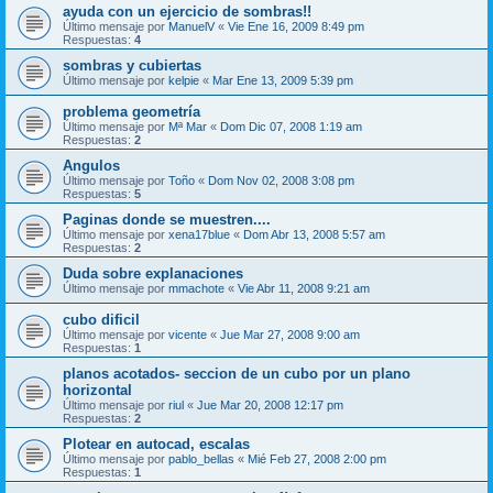
ayuda con un ejercicio de sombras!!
Último mensaje por
ManuelV
«
Vie Ene 16, 2009 8:49 pm
Respuestas:
4
sombras y cubiertas
Último mensaje por
kelpie
«
Mar Ene 13, 2009 5:39 pm
problema geometría
Último mensaje por
Mª Mar
«
Dom Dic 07, 2008 1:19 am
Respuestas:
2
Angulos
Último mensaje por
Toño
«
Dom Nov 02, 2008 3:08 pm
Respuestas:
5
Paginas donde se muestren....
Último mensaje por
xena17blue
«
Dom Abr 13, 2008 5:57 am
Respuestas:
2
Duda sobre explanaciones
Último mensaje por
mmachote
«
Vie Abr 11, 2008 9:21 am
cubo dificil
Último mensaje por
vicente
«
Jue Mar 27, 2008 9:00 am
Respuestas:
1
planos acotados- seccion de un cubo por un plano
horizontal
Último mensaje por
riul
«
Jue Mar 20, 2008 12:17 pm
Respuestas:
2
Plotear en autocad, escalas
Último mensaje por
pablo_bellas
«
Mié Feb 27, 2008 2:00 pm
Respuestas:
1