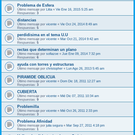
Problema de Esfera
Último mensaje por
Litta
«
Vie Ene 16, 2015 5:25 am
Respuestas:
3
distancias
Último mensaje por
vicente
«
Vie Oct 24, 2014 8:49 am
Respuestas:
5
perdidisima en el tema U.U
Último mensaje por
vicente
«
Mar Oct 21, 2014 9:42 am
Respuestas:
5
rectas que determinan un plano
Último mensaje por
sofiazoe
«
Jue Ene 09, 2014 7:32 pm
Respuestas:
6
ayuda con torres y estructuras
Último mensaje por
christopher
«
Lun Ago 26, 2013 5:45 am
PIRAMIDE OBLICUA
Último mensaje por
vicente
«
Dom Dic 18, 2011 12:27 am
Respuestas:
3
CUBIERTA
Último mensaje por
vicente
«
Mié Dic 07, 2011 10:34 am
Respuestas:
9
Problemilla
Último mensaje por
vicente
«
Mié Oct 26, 2011 2:33 pm
Respuestas:
3
Problema Afinidad
Último mensaje por
julia segura
«
Mar Sep 27, 2011 4:18 pm
Respuestas:
1