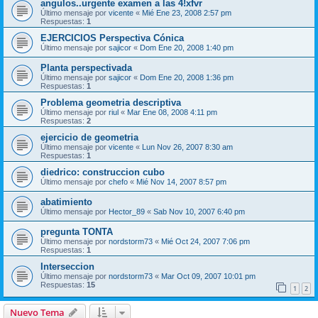
angulos..urgente examen a las 4!xfvr
Último mensaje por
vicente
«
Mié Ene 23, 2008 2:57 pm
Respuestas:
1
EJERCICIOS Perspectiva Cónica
Último mensaje por
sajicor
«
Dom Ene 20, 2008 1:40 pm
Planta perspectivada
Último mensaje por
sajicor
«
Dom Ene 20, 2008 1:36 pm
Respuestas:
1
Problema geometria descriptiva
Último mensaje por
riul
«
Mar Ene 08, 2008 4:11 pm
Respuestas:
2
ejercicio de geometria
Último mensaje por
vicente
«
Lun Nov 26, 2007 8:30 am
Respuestas:
1
diedrico: construccion cubo
Último mensaje por
chefo
«
Mié Nov 14, 2007 8:57 pm
abatimiento
Último mensaje por
Hector_89
«
Sab Nov 10, 2007 6:40 pm
pregunta TONTA
Último mensaje por
nordstorm73
«
Mié Oct 24, 2007 7:06 pm
Respuestas:
1
Interseccion
Último mensaje por
nordstorm73
«
Mar Oct 09, 2007 10:01 pm
Respuestas:
15
1
2
Nuevo Tema