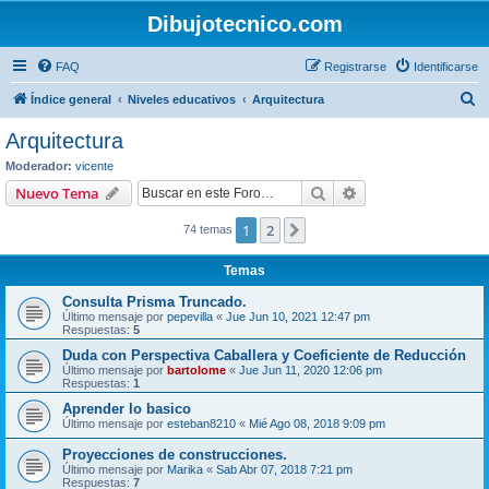
Dibujotecnico.com
FAQ
Registrarse
Identificarse
B
Índice general
Niveles educativos
Arquitectura
u
Arquitectura
s
Moderador:
vicente
c
Buscar
Búsqueda avanzad
Nuevo Tema
a
1
2
Siguiente
74 temas
r
Temas
Consulta Prisma Truncado.
Último mensaje por
pepevilla
«
Jue Jun 10, 2021 12:47 pm
Respuestas:
5
Duda con Perspectiva Caballera y Coeficiente de Reducción
Último mensaje por
bartolome
«
Jue Jun 11, 2020 12:06 pm
Respuestas:
1
Aprender lo basico
Último mensaje por
esteban8210
«
Mié Ago 08, 2018 9:09 pm
Proyecciones de construcciones.
Último mensaje por
Marika
«
Sab Abr 07, 2018 7:21 pm
Respuestas:
7