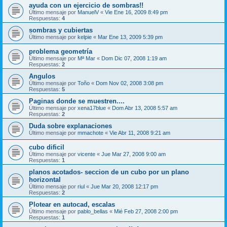
ayuda con un ejercicio de sombras!!
Último mensaje por
ManuelV
«
Vie Ene 16, 2009 8:49 pm
Respuestas:
4
sombras y cubiertas
Último mensaje por
kelpie
«
Mar Ene 13, 2009 5:39 pm
problema geometría
Último mensaje por
Mª Mar
«
Dom Dic 07, 2008 1:19 am
Respuestas:
2
Angulos
Último mensaje por
Toño
«
Dom Nov 02, 2008 3:08 pm
Respuestas:
5
Paginas donde se muestren....
Último mensaje por
xena17blue
«
Dom Abr 13, 2008 5:57 am
Respuestas:
2
Duda sobre explanaciones
Último mensaje por
mmachote
«
Vie Abr 11, 2008 9:21 am
cubo dificil
Último mensaje por
vicente
«
Jue Mar 27, 2008 9:00 am
Respuestas:
1
planos acotados- seccion de un cubo por un plano
horizontal
Último mensaje por
riul
«
Jue Mar 20, 2008 12:17 pm
Respuestas:
2
Plotear en autocad, escalas
Último mensaje por
pablo_bellas
«
Mié Feb 27, 2008 2:00 pm
Respuestas:
1