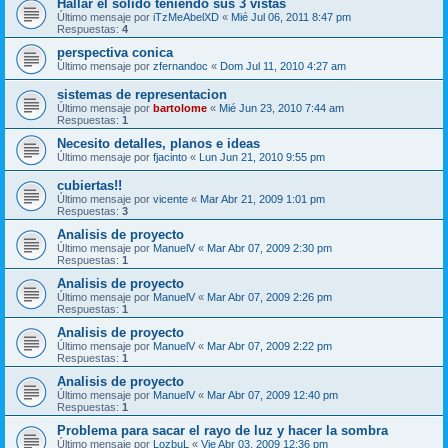
Hallar el solido teniendo sus 3 vistas
Último mensaje por
iTzMeAbelXD
«
Mié Jul 06, 2011 8:47 pm
Respuestas:
4
perspectiva conica
Último mensaje por
zfernandoc
«
Dom Jul 11, 2010 4:27 am
sistemas de representacion
Último mensaje por
bartolome
«
Mié Jun 23, 2010 7:44 am
Respuestas:
1
Necesito detalles, planos e ideas
Último mensaje por
fjacinto
«
Lun Jun 21, 2010 9:55 pm
cubiertas!!
Último mensaje por
vicente
«
Mar Abr 21, 2009 1:01 pm
Respuestas:
3
Analisis de proyecto
Último mensaje por
ManuelV
«
Mar Abr 07, 2009 2:30 pm
Respuestas:
1
Analisis de proyecto
Último mensaje por
ManuelV
«
Mar Abr 07, 2009 2:26 pm
Respuestas:
1
Analisis de proyecto
Último mensaje por
ManuelV
«
Mar Abr 07, 2009 2:22 pm
Respuestas:
1
Analisis de proyecto
Último mensaje por
ManuelV
«
Mar Abr 07, 2009 12:40 pm
Respuestas:
1
Problema para sacar el rayo de luz y hacer la sombra
Último mensaje por
LozbuL
«
Vie Abr 03, 2009 12:36 pm