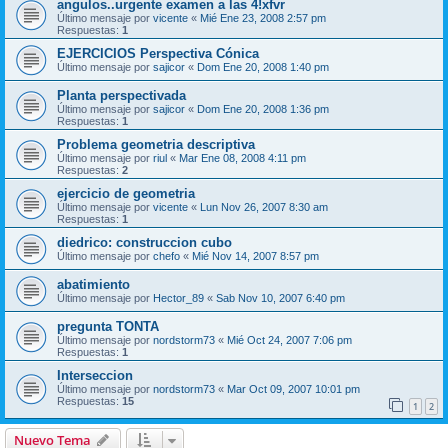
angulos..urgente examen a las 4!xfvr
Último mensaje por
vicente
«
Mié Ene 23, 2008 2:57 pm
Respuestas:
1
EJERCICIOS Perspectiva Cónica
Último mensaje por
sajicor
«
Dom Ene 20, 2008 1:40 pm
Planta perspectivada
Último mensaje por
sajicor
«
Dom Ene 20, 2008 1:36 pm
Respuestas:
1
Problema geometria descriptiva
Último mensaje por
riul
«
Mar Ene 08, 2008 4:11 pm
Respuestas:
2
ejercicio de geometria
Último mensaje por
vicente
«
Lun Nov 26, 2007 8:30 am
Respuestas:
1
diedrico: construccion cubo
Último mensaje por
chefo
«
Mié Nov 14, 2007 8:57 pm
abatimiento
Último mensaje por
Hector_89
«
Sab Nov 10, 2007 6:40 pm
pregunta TONTA
Último mensaje por
nordstorm73
«
Mié Oct 24, 2007 7:06 pm
Respuestas:
1
Interseccion
Último mensaje por
nordstorm73
«
Mar Oct 09, 2007 10:01 pm
Respuestas:
15
1
2
Nuevo Tema