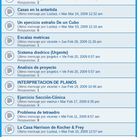
Respuestas:
2
Casas en la antartida
Último mensaje por
LozbuL
«
Mar Mar 24, 2009 12:32 am
Un ejercicio extraño De un Cubo
Último mensaje por
LozbuL
«
Mar Mar 03, 2009 12:16 am
Respuestas:
6
Escalas metricas
Último mensaje por
vicente
«
Jue Feb 26, 2009 11:26 pm
Respuestas:
1
Sistema diedrico (Urgente)
Último mensaje por
jorgelcs
«
Vie Feb 20, 2009 6:57 am
Respuestas:
2
Analisis de proyecto
Último mensaje por
jorgelcs
«
Vie Feb 20, 2009 5:57 am
Respuestas:
1
INTERPRETACION DE PLANOS
Último mensaje por
vicente
«
Jue Feb 19, 2009 10:46 am
Respuestas:
1
Ejercicio Sección-Cónica
Último mensaje por
vianrui
«
Mar Feb 17, 2009 6:35 pm
Respuestas:
3
Problema de tetraedro
Último mensaje por
vicente
«
Mié Feb 11, 2009 8:57 am
Respuestas:
8
La Casa Harrison de Kocher & Frey
Último mensaje por
LozbuL
«
Mar Feb 10, 2009 12:57 am