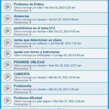
Problema de Esfera
Último mensaje por
Litta
«
Vie Ene 16, 2015 5:25 am
Respuestas:
3
distancias
Último mensaje por
vicente
«
Vie Oct 24, 2014 8:49 am
Respuestas:
5
perdidisima en el tema U.U
Último mensaje por
vicente
«
Mar Oct 21, 2014 9:42 am
Respuestas:
5
rectas que determinan un plano
Último mensaje por
sofiazoe
«
Jue Ene 09, 2014 7:32 pm
Respuestas:
6
ayuda con torres y estructuras
Último mensaje por
christopher
«
Lun Ago 26, 2013 5:45 am
PIRAMIDE OBLICUA
Último mensaje por
vicente
«
Dom Dic 18, 2011 12:27 am
Respuestas:
3
CUBIERTA
Último mensaje por
vicente
«
Mié Dic 07, 2011 10:34 am
Respuestas:
9
Problemilla
Último mensaje por
vicente
«
Mié Oct 26, 2011 2:33 pm
Respuestas:
3
Problema Afinidad
Último mensaje por
julia segura
«
Mar Sep 27, 2011 4:18 pm
Respuestas:
1