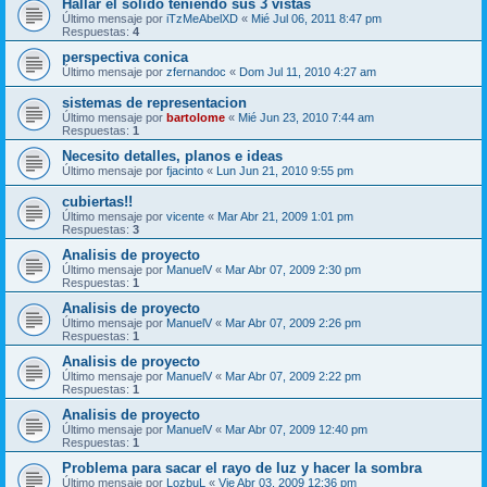
Hallar el solido teniendo sus 3 vistas
Último mensaje por
iTzMeAbelXD
«
Mié Jul 06, 2011 8:47 pm
Respuestas:
4
perspectiva conica
Último mensaje por
zfernandoc
«
Dom Jul 11, 2010 4:27 am
sistemas de representacion
Último mensaje por
bartolome
«
Mié Jun 23, 2010 7:44 am
Respuestas:
1
Necesito detalles, planos e ideas
Último mensaje por
fjacinto
«
Lun Jun 21, 2010 9:55 pm
cubiertas!!
Último mensaje por
vicente
«
Mar Abr 21, 2009 1:01 pm
Respuestas:
3
Analisis de proyecto
Último mensaje por
ManuelV
«
Mar Abr 07, 2009 2:30 pm
Respuestas:
1
Analisis de proyecto
Último mensaje por
ManuelV
«
Mar Abr 07, 2009 2:26 pm
Respuestas:
1
Analisis de proyecto
Último mensaje por
ManuelV
«
Mar Abr 07, 2009 2:22 pm
Respuestas:
1
Analisis de proyecto
Último mensaje por
ManuelV
«
Mar Abr 07, 2009 12:40 pm
Respuestas:
1
Problema para sacar el rayo de luz y hacer la sombra
Último mensaje por
LozbuL
«
Vie Abr 03, 2009 12:36 pm