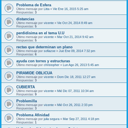
Problema de Esfera
Último mensaje por
Litta
«
Vie Ene 16, 2015 5:25 am
Respuestas:
3
distancias
Último mensaje por
vicente
«
Vie Oct 24, 2014 8:49 am
Respuestas:
5
perdidisima en el tema U.U
Último mensaje por
vicente
«
Mar Oct 21, 2014 9:42 am
Respuestas:
5
rectas que determinan un plano
Último mensaje por
sofiazoe
«
Jue Ene 09, 2014 7:32 pm
Respuestas:
6
ayuda con torres y estructuras
Último mensaje por
christopher
«
Lun Ago 26, 2013 5:45 am
PIRAMIDE OBLICUA
Último mensaje por
vicente
«
Dom Dic 18, 2011 12:27 am
Respuestas:
3
CUBIERTA
Último mensaje por
vicente
«
Mié Dic 07, 2011 10:34 am
Respuestas:
9
Problemilla
Último mensaje por
vicente
«
Mié Oct 26, 2011 2:33 pm
Respuestas:
3
Problema Afinidad
Último mensaje por
julia segura
«
Mar Sep 27, 2011 4:18 pm
Respuestas:
1