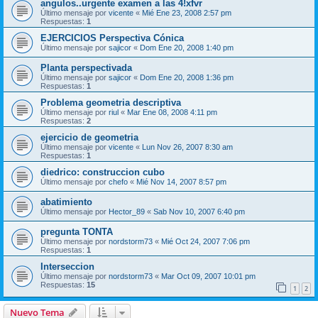
angulos..urgente examen a las 4!xfvr
Último mensaje por
vicente
«
Mié Ene 23, 2008 2:57 pm
Respuestas:
1
EJERCICIOS Perspectiva Cónica
Último mensaje por
sajicor
«
Dom Ene 20, 2008 1:40 pm
Planta perspectivada
Último mensaje por
sajicor
«
Dom Ene 20, 2008 1:36 pm
Respuestas:
1
Problema geometria descriptiva
Último mensaje por
riul
«
Mar Ene 08, 2008 4:11 pm
Respuestas:
2
ejercicio de geometria
Último mensaje por
vicente
«
Lun Nov 26, 2007 8:30 am
Respuestas:
1
diedrico: construccion cubo
Último mensaje por
chefo
«
Mié Nov 14, 2007 8:57 pm
abatimiento
Último mensaje por
Hector_89
«
Sab Nov 10, 2007 6:40 pm
pregunta TONTA
Último mensaje por
nordstorm73
«
Mié Oct 24, 2007 7:06 pm
Respuestas:
1
Interseccion
Último mensaje por
nordstorm73
«
Mar Oct 09, 2007 10:01 pm
Respuestas:
15
1
2
Nuevo Tema