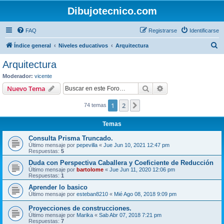
Dibujotecnico.com
FAQ
Registrarse
Identificarse
B
Índice general
Niveles educativos
Arquitectura
u
Arquitectura
s
Moderador:
vicente
c
Buscar
Búsqueda avanzad
Nuevo Tema
a
1
2
Siguiente
74 temas
r
Temas
Consulta Prisma Truncado.
Último mensaje por
pepevilla
«
Jue Jun 10, 2021 12:47 pm
Respuestas:
5
Duda con Perspectiva Caballera y Coeficiente de Reducción
Último mensaje por
bartolome
«
Jue Jun 11, 2020 12:06 pm
Respuestas:
1
Aprender lo basico
Último mensaje por
esteban8210
«
Mié Ago 08, 2018 9:09 pm
Proyecciones de construcciones.
Último mensaje por
Marika
«
Sab Abr 07, 2018 7:21 pm
Respuestas:
7