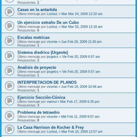
Respuestas:
2
Casas en la antartida
Último mensaje por
LozbuL
«
Mar Mar 24, 2009 12:32 am
Un ejercicio extraño De un Cubo
Último mensaje por
LozbuL
«
Mar Mar 03, 2009 12:16 am
Respuestas:
6
Escalas metricas
Último mensaje por
vicente
«
Jue Feb 26, 2009 11:26 pm
Respuestas:
1
Sistema diedrico (Urgente)
Último mensaje por
jorgelcs
«
Vie Feb 20, 2009 6:57 am
Respuestas:
2
Analisis de proyecto
Último mensaje por
jorgelcs
«
Vie Feb 20, 2009 5:57 am
Respuestas:
1
INTERPRETACION DE PLANOS
Último mensaje por
vicente
«
Jue Feb 19, 2009 10:46 am
Respuestas:
1
Ejercicio Sección-Cónica
Último mensaje por
vianrui
«
Mar Feb 17, 2009 6:35 pm
Respuestas:
3
Problema de tetraedro
Último mensaje por
vicente
«
Mié Feb 11, 2009 8:57 am
Respuestas:
8
La Casa Harrison de Kocher & Frey
Último mensaje por
LozbuL
«
Mar Feb 10, 2009 12:57 am