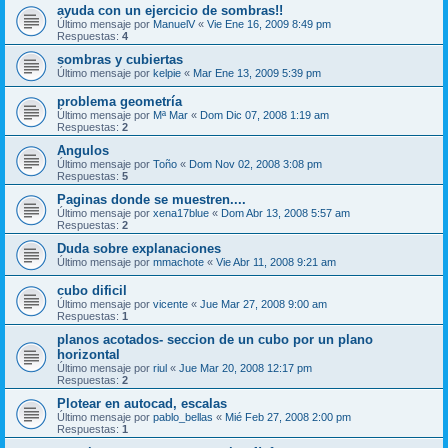
ayuda con un ejercicio de sombras!!
Último mensaje por
ManuelV
«
Vie Ene 16, 2009 8:49 pm
Respuestas:
4
sombras y cubiertas
Último mensaje por
kelpie
«
Mar Ene 13, 2009 5:39 pm
problema geometría
Último mensaje por
Mª Mar
«
Dom Dic 07, 2008 1:19 am
Respuestas:
2
Angulos
Último mensaje por
Toño
«
Dom Nov 02, 2008 3:08 pm
Respuestas:
5
Paginas donde se muestren....
Último mensaje por
xena17blue
«
Dom Abr 13, 2008 5:57 am
Respuestas:
2
Duda sobre explanaciones
Último mensaje por
mmachote
«
Vie Abr 11, 2008 9:21 am
cubo dificil
Último mensaje por
vicente
«
Jue Mar 27, 2008 9:00 am
Respuestas:
1
planos acotados- seccion de un cubo por un plano
horizontal
Último mensaje por
riul
«
Jue Mar 20, 2008 12:17 pm
Respuestas:
2
Plotear en autocad, escalas
Último mensaje por
pablo_bellas
«
Mié Feb 27, 2008 2:00 pm
Respuestas:
1