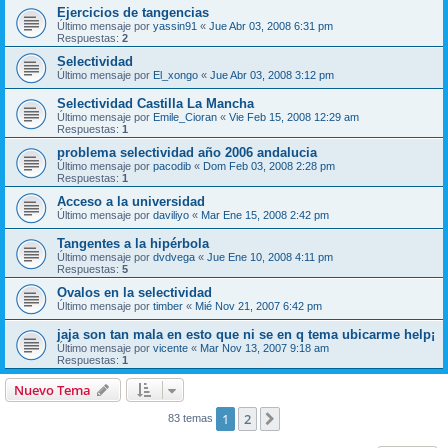
Ejercicios de tangencias
Último mensaje por
yassin91
«
Jue Abr 03, 2008 6:31 pm
Respuestas:
2
Selectividad
Último mensaje por
El_xongo
«
Jue Abr 03, 2008 3:12 pm
Selectividad Castilla La Mancha
Último mensaje por
Emile_Cioran
«
Vie Feb 15, 2008 12:29 am
Respuestas:
1
problema selectividad año 2006 andalucia
Último mensaje por
pacodib
«
Dom Feb 03, 2008 2:28 pm
Respuestas:
1
Acceso a la universidad
Último mensaje por
daviliyo
«
Mar Ene 15, 2008 2:42 pm
Tangentes a la hipérbola
Último mensaje por
dvdvega
«
Jue Ene 10, 2008 4:11 pm
Respuestas:
5
Ovalos en la selectividad
Último mensaje por
timber
«
Mié Nov 21, 2007 6:42 pm
jaja son tan mala en esto que ni se en q tema ubicarme help¡
Último mensaje por
vicente
«
Mar Nov 13, 2007 9:18 am
Respuestas:
1
Nuevo Tema
1
2
Siguiente
83 temas