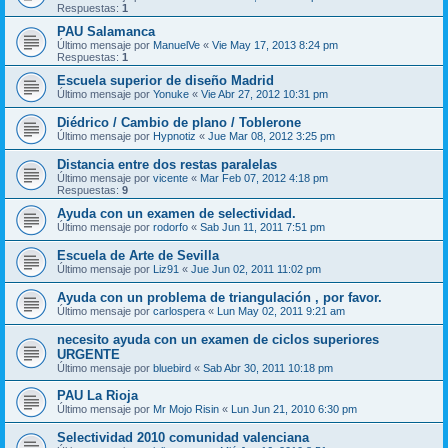
Respuestas:
1
PAU Salamanca
Último mensaje por
ManuelVe
«
Vie May 17, 2013 8:24 pm
Respuestas:
1
Escuela superior de diseño Madrid
Último mensaje por
Yonuke
«
Vie Abr 27, 2012 10:31 pm
Diédrico / Cambio de plano / Toblerone
Último mensaje por
Hypnotiz
«
Jue Mar 08, 2012 3:25 pm
Distancia entre dos restas paralelas
Último mensaje por
vicente
«
Mar Feb 07, 2012 4:18 pm
Respuestas:
9
Ayuda con un examen de selectividad.
Último mensaje por
rodorfo
«
Sab Jun 11, 2011 7:51 pm
Escuela de Arte de Sevilla
Último mensaje por
Liz91
«
Jue Jun 02, 2011 11:02 pm
Ayuda con un problema de triangulación , por favor.
Último mensaje por
carlospera
«
Lun May 02, 2011 9:21 am
necesito ayuda con un examen de ciclos superiores
URGENTE
Último mensaje por
bluebird
«
Sab Abr 30, 2011 10:18 pm
PAU La Rioja
Último mensaje por
Mr Mojo Risin
«
Lun Jun 21, 2010 6:30 pm
Selectividad 2010 comunidad valenciana