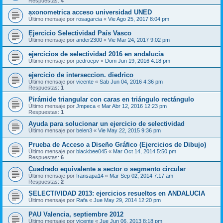
Respuestas:
4
axonometrica acceso universidad UNED
Último mensaje por
rosagarcia
«
Vie Ago 25, 2017 8:04 pm
Ejercicio Selectividad País Vasco
Último mensaje por
ander2300
«
Vie Mar 24, 2017 9:02 pm
ejercicios de selectividad 2016 en andalucia
Último mensaje por
pedroepv
«
Dom Jun 19, 2016 4:18 pm
ejercicio de interseccion. diedrico
Último mensaje por
vicente
«
Sab Jun 04, 2016 4:36 pm
Respuestas:
1
Pirámide triangular con caras en triángulo rectángulo
Último mensaje por
Jmpeca
«
Mar Abr 12, 2016 12:23 pm
Respuestas:
1
Ayuda para solucionar un ejercicio de selectividad
Último mensaje por
belen3
«
Vie May 22, 2015 9:36 pm
Prueba de Acceso a Diseño Gráfico (Ejercicios de Dibujo)
Último mensaje por
blackbee045
«
Mar Oct 14, 2014 5:50 pm
Respuestas:
6
Cuadrado equivalente a sector o segmento circular
Último mensaje por
fransapa14
«
Mar Sep 02, 2014 7:17 am
Respuestas:
2
SELECTIVIDAD 2013: ejercicios resueltos en ANDALUCIA
Último mensaje por
Rafa
«
Jue May 29, 2014 12:20 pm
PAU Valencia, septiembre 2012
Último mensaje por
vicente
«
Jue Jun 06, 2013 8:18 pm