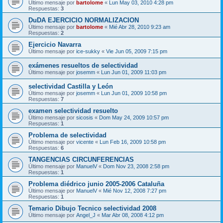
Último mensaje por
bartolome
«
Lun May 03, 2010 4:28 pm
Respuestas:
3
DuDA EJERCICIO NORMALIZACION
Último mensaje por
bartolome
«
Mié Abr 28, 2010 9:23 am
Respuestas:
2
Ejercicio Navarra
Último mensaje por
ice-sukky
«
Vie Jun 05, 2009 7:15 pm
exámenes resueltos de selectividad
Último mensaje por
josemm
«
Lun Jun 01, 2009 11:03 pm
selectividad Castilla y León
Último mensaje por
josemm
«
Lun Jun 01, 2009 10:58 pm
Respuestas:
7
examen selectividad resuelto
Último mensaje por
sicosis
«
Dom May 24, 2009 10:57 pm
Respuestas:
1
Problema de selectividad
Último mensaje por
vicente
«
Lun Feb 16, 2009 10:58 pm
Respuestas:
6
TANGENCIAS CIRCUNFERENCIAS
Último mensaje por
ManuelV
«
Dom Nov 23, 2008 2:58 pm
Respuestas:
1
Problema diédrico junio 2005-2006 Cataluña
Último mensaje por
ManuelV
«
Mié Nov 12, 2008 7:27 pm
Respuestas:
1
Temario Dibujo Tecnico selectividad 2008
Último mensaje por
Angel_J
«
Mar Abr 08, 2008 4:12 pm