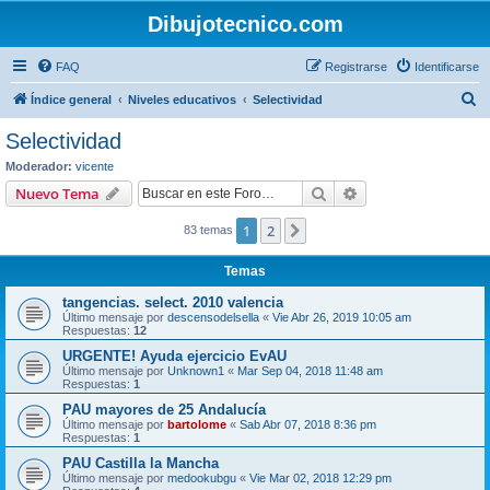
Dibujotecnico.com
FAQ
Registrarse
Identificarse
B
Índice general
Niveles educativos
Selectividad
u
Selectividad
s
Moderador:
vicente
c
Buscar
Búsqueda avanzad
Nuevo Tema
a
1
2
Siguiente
83 temas
r
Temas
tangencias. select. 2010 valencia
Último mensaje por
descensodelsella
«
Vie Abr 26, 2019 10:05 am
Respuestas:
12
URGENTE! Ayuda ejercicio EvAU
Último mensaje por
Unknown1
«
Mar Sep 04, 2018 11:48 am
Respuestas:
1
PAU mayores de 25 Andalucía
Último mensaje por
bartolome
«
Sab Abr 07, 2018 8:36 pm
Respuestas:
1
PAU Castilla la Mancha
Último mensaje por
medookubgu
«
Vie Mar 02, 2018 12:29 pm