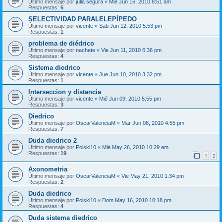
Último mensaje por
julia segura
«
Mié Jun 16, 2010 8:51 am
Respuestas:
6
SELECTIVIDAD PARALELEPÍPEDO
Último mensaje por
vicente
«
Sab Jun 12, 2010 5:53 pm
Respuestas:
1
problema de diédrico
Último mensaje por
nachete
«
Vie Jun 11, 2010 6:36 pm
Respuestas:
4
Sistema diedrico
Último mensaje por
vicente
«
Jue Jun 10, 2010 3:32 pm
Respuestas:
1
Interseccion y distancia
Último mensaje por
vicente
«
Mié Jun 09, 2010 5:55 pm
Respuestas:
3
Diedrico
Último mensaje por
OscarValenciaM
«
Mar Jun 08, 2010 4:55 pm
Respuestas:
7
Duda diedrico 2
Último mensaje por
Polski10
«
Mié May 26, 2010 10:29 am
Respuestas:
19
1
2
Axonometria
Último mensaje por
OscarValenciaM
«
Vie May 21, 2010 1:34 pm
Respuestas:
2
Duda diedrico
Último mensaje por
Polski10
«
Dom May 16, 2010 10:18 pm
Respuestas:
4
Duda sistema diedrico