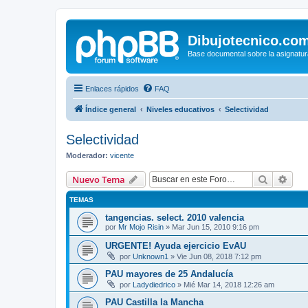
Dibujotecnico.co
Base documental sobre la asignatur
Enlaces rápidos
FAQ
Índice general
Niveles educativos
Selectividad
Selectividad
Moderador:
vicente
Buscar
Bús
Nuevo Tema
TEMAS
tangencias. select. 2010 valencia
por
Mr Mojo Risin
»
Mar Jun 15, 2010 9:16 pm
URGENTE! Ayuda ejercicio EvAU
por
Unknown1
»
Vie Jun 08, 2018 7:12 pm
PAU mayores de 25 Andalucía
por
Ladydiedrico
»
Mié Mar 14, 2018 12:26 am
PAU Castilla la Mancha