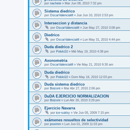
por
nachete
»
Mar Jun 08, 2010 7:32 pm
Sistema diedrico
por
OscarValenciaM
»
Jue Jun 10, 2010 2:53 pm
Interseccion y distancia
por
OscarValenciaM
»
Jue May 27, 2010 3:08 pm
Diedrico
por
OscarValenciaM
»
Lun May 31, 2010 4:44 pm
Duda diedrico 2
por
Polski10
»
Mié May 19, 2010 4:38 pm
Axonometria
por
OscarValenciaM
»
Vie May 21, 2010 9:30 am
Duda diedrico
por
Polski10
»
Dom May 16, 2010 12:03 pm
Duda sistema diedrico
por
Boizont
»
Mar Abr 27, 2010 2:06 pm
DuDA EJERCICIO NORMALIZACION
por
Boizont
»
Lun Abr 26, 2010 3:29 pm
Ejercicio Navarra
por
ice-sukky
»
Vie Jun 05, 2009 7:15 pm
exámenes resueltos de selectividad
por
josemm
»
Lun Jun 01, 2009 11:03 pm