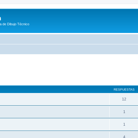
m
a de Dibujo Técnico
queda avanzada
RESPUESTAS
12
1
1
4