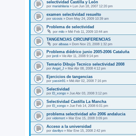
selectividad Castilla y León
por
mariahilaria
»
Lun Jun 18, 2007 12:20 pm
examen selectividad resuelto
por
sicosis
»
Dom May 24, 2009 10:39 am
Problema de selectividad
por
milo
»
Mié Feb 11, 2009 10:44 am
TANGENCIAS CIRCUNFERENCIAS
por
albaaa
»
Dom Nov 23, 2008 1:32 pm
Problema diédrico junio 2005-2006 Cataluña
por
jordi
»
Vie Abr 11, 2008 9:14 pm
Temario Dibujo Tecnico selectividad 2008
por
Angel_J
»
Mar Abr 08, 2008 4:12 pm
Ejercicios de tangencias
por
yassin91
»
Mié Abr 02, 2008 7:16 pm
Selectividad
por
El_xongo
»
Jue Abr 03, 2008 3:12 pm
Selectividad Castilla La Mancha
por
El_xongo
»
Jue Feb 14, 2008 6:01 pm
problema selectividad año 2006 andalucia
por
videmort
»
Mar Ene 15, 2008 3:09 pm
Acceso a la universidad
por
daviliyo
»
Mar Ene 15, 2008 2:42 pm