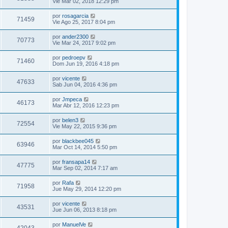
Vie Mar 02, 2018 12:29 pm
por
rosagarcia
71459
Vie Ago 25, 2017 8:04 pm
por
ander2300
70773
Vie Mar 24, 2017 9:02 pm
por
pedroepv
71460
Dom Jun 19, 2016 4:18 pm
por
vicente
47633
Sab Jun 04, 2016 4:36 pm
por
Jmpeca
46173
Mar Abr 12, 2016 12:23 pm
por
belen3
72554
Vie May 22, 2015 9:36 pm
por
blackbee045
63946
Mar Oct 14, 2014 5:50 pm
por
fransapa14
47775
Mar Sep 02, 2014 7:17 am
por
Rafa
71958
Jue May 29, 2014 12:20 pm
por
vicente
43531
Jue Jun 06, 2013 8:18 pm
por
ManuelVe