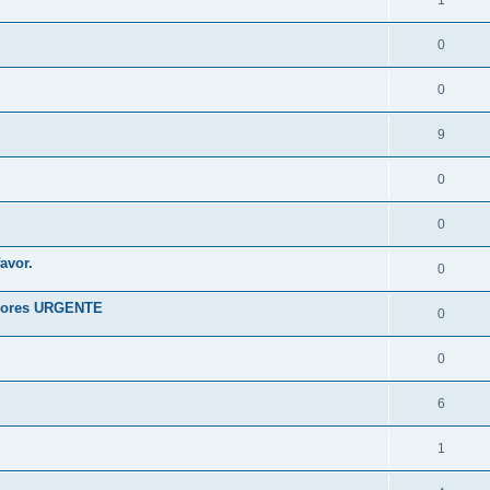
1
0
0
9
0
0
avor.
0
riores URGENTE
0
0
6
1