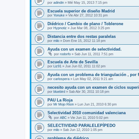
por
adindin
»
Mié May 15, 2013 7:15 pm
Escuela superior de diseño Madrid
por
Yonuke
»
Vie Abr 27, 2012 10:31 pm
Diédrico / Cambio de plano / Toblerone
por
Hypnotiz
»
Jue Mar 08, 2012 3:25 pm
Distancia entre dos restas paralelas
por
milo
»
Dom Ene 15, 2012 11:18 pm
Ayuda con un examen de selectividad.
por
rodorfo
»
Sab Jun 11, 2011 7:51 pm
Escuela de Arte de Sevilla
por
Liz91
»
Jue Jun 02, 2011 11:02 pm
Ayuda con un problema de triangulación , por f
por
carlospera
»
Lun May 02, 2011 9:21 am
necesito ayuda con un examen de ciclos supe
por
bluebird
»
Sab Abr 30, 2011 10:18 pm
PAU La Rioja
por
Mr Mojo Risin
»
Lun Jun 21, 2010 6:30 pm
Selectividad 2010 comunidad valenciana
por
ABC
»
Vie Jun 11, 2010 5:02 pm
SELECTIVIDAD PARALELEPÍPEDO
por
milo
»
Sab Jun 12, 2010 1:05 pm
problema de diédrico