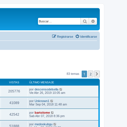
Buscar
Búsqueda avanza
Registrarse
Identificarse
1
2
Siguiente
83 temas
VISTAS
ÚLTIMO MENSAJE
por
descensodelsella
205776
Vie Abr 26, 2019 10:05 am
por
Unknown1
41089
Mar Sep 04, 2018 11:48 am
por
bartolome
42542
Sab Abr 07, 2018 8:36 pm
por
medookubgu
51888