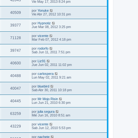
42043
Vie May 17, 2013 8:24 pm
por
Yonuke
40509
Vie Abr 27, 2012 10:31 pm
por
Hypnotiz
39377
Jue Mar 08, 2012 3:25 pm
por
vicente
71128
Mar Feb 07, 2012 4:18 pm
por
rodorfo
39747
Sab Jun 11, 2011 7:51 pm
por
Liz91
40600
Jue Jun 02, 2011 11:02 pm
por
carlospera
40488
Lun May 02, 2011 9:21 am
por
bluebird
40047
Sab Abr 30, 2011 10:18 pm
por
Mr Mojo Risin
40445
Lun Jun 21, 2010 6:30 pm
por
julia segura
63259
Mié Jun 16, 2010 8:51 am
por
vicente
43229
Sab Jun 12, 2010 5:53 pm
por
nachete