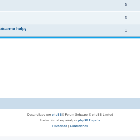
5
0
ubicarme help¡
1
Desarrollado por
phpBB
® Forum Software © phpBB Limited
Traducción al español por
phpBB España
Privacidad
|
Condiciones