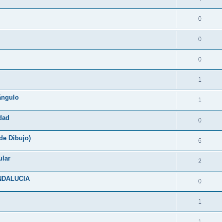
0
0
0
1
tángulo
1
idad
0
de Dibujo)
6
ular
2
ANDALUCIA
0
1