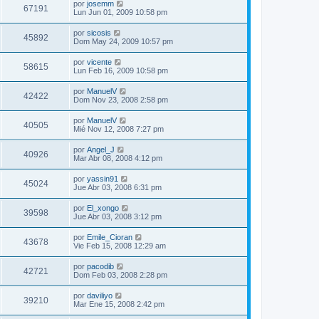
por
josemm
67191
Lun Jun 01, 2009 10:58 pm
por
sicosis
45892
Dom May 24, 2009 10:57 pm
por
vicente
58615
Lun Feb 16, 2009 10:58 pm
por
ManuelV
42422
Dom Nov 23, 2008 2:58 pm
por
ManuelV
40505
Mié Nov 12, 2008 7:27 pm
por
Angel_J
40926
Mar Abr 08, 2008 4:12 pm
por
yassin91
45024
Jue Abr 03, 2008 6:31 pm
por
El_xongo
39598
Jue Abr 03, 2008 3:12 pm
por
Emile_Cioran
43678
Vie Feb 15, 2008 12:29 am
por
pacodib
42721
Dom Feb 03, 2008 2:28 pm
por
daviliyo
39210
Mar Ene 15, 2008 2:42 pm