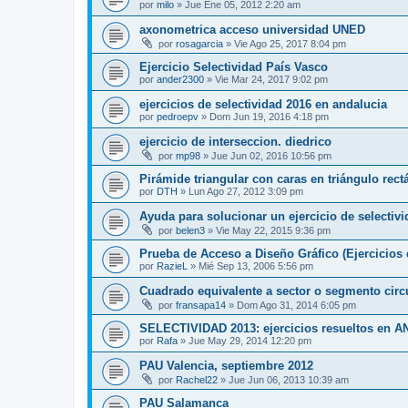
por
milo
»
Jue Ene 05, 2012 2:20 am
axonometrica acceso universidad UNED
por
rosagarcia
»
Vie Ago 25, 2017 8:04 pm
Ejercicio Selectividad País Vasco
por
ander2300
»
Vie Mar 24, 2017 9:02 pm
ejercicios de selectividad 2016 en andalucia
por
pedroepv
»
Dom Jun 19, 2016 4:18 pm
ejercicio de interseccion. diedrico
por
mp98
»
Jue Jun 02, 2016 10:56 pm
Pirámide triangular con caras en triángulo rec
por
DTH
»
Lun Ago 27, 2012 3:09 pm
Ayuda para solucionar un ejercicio de selectiv
por
belen3
»
Vie May 22, 2015 9:36 pm
Prueba de Acceso a Diseño Gráfico (Ejercicios 
por
RazieL
»
Mié Sep 13, 2006 5:56 pm
Cuadrado equivalente a sector o segmento circ
por
fransapa14
»
Dom Ago 31, 2014 6:05 pm
SELECTIVIDAD 2013: ejercicios resueltos en 
por
Rafa
»
Jue May 29, 2014 12:20 pm
PAU Valencia, septiembre 2012
por
Rachel22
»
Jue Jun 06, 2013 10:39 am
PAU Salamanca