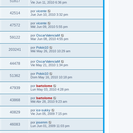
51817
Vie Jun 11, 2010 6:36 pm
por
vicente
42514
Jue Jun 10, 2010 3:32 pm
por
vicente
47572
Mié Jun 09, 2010 5:55 pm
por
OscarValenciaM
59122
Mar Jun 08, 2010 4:55 pm
por
Polski10
203241
Mié May 26, 2010 10:29 am
por
OscarValenciaM
44478
Vie May 21, 2010 1:34 pm
por
Polski10
51362
Dom May 16, 2010 10:18 pm
por
bartolome
47939
Lun May 03, 2010 4:28 pm
por
bartolome
43868
Mié Abr 28, 2010 9:23 am
por
ice-sukky
40829
Vie Jun 05, 2009 7:15 pm
por
josemm
46083
Lun Jun 01, 2009 11:03 pm