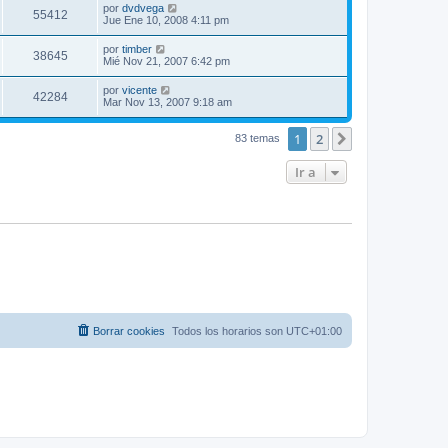
por
dvdvega
55412
Jue Ene 10, 2008 4:11 pm
por
timber
38645
Mié Nov 21, 2007 6:42 pm
por
vicente
42284
Mar Nov 13, 2007 9:18 am
1
2
Siguiente
83 temas
Ir a
Borrar cookies
Todos los horarios son
UTC+01:00