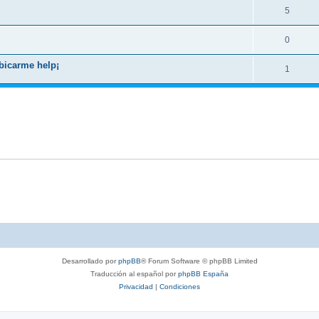
5
0
ubicarme help¡
1
Desarrollado por
phpBB
® Forum Software © phpBB Limited
Traducción al español por
phpBB España
Privacidad
|
Condiciones