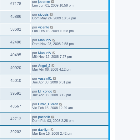
por
josemm
67178
Lun Jun 01, 2009 10:58 pm
por
sicosis
45886
Dom May 24, 2009 10:57 pm
por
vicente
58602
Lun Feb 16, 2009 10:58 pm
por
ManuelV
42406
Dom Nov 23, 2008 2:58 pm
por
ManuelV
40495
Mié Nov 12, 2008 7:27 pm
por
Angel_J
40920
Mar Abr 08, 2008 4:12 pm
por
yassin91
45010
Jue Abr 03, 2008 6:31 pm
por
El_xongo
39591
Jue Abr 03, 2008 3:12 pm
por
Emile_Cioran
43667
Vie Feb 15, 2008 12:29 am
por
pacodib
42712
Dom Feb 03, 2008 2:28 pm
por
daviliyo
39202
Mar Ene 15, 2008 2:42 pm