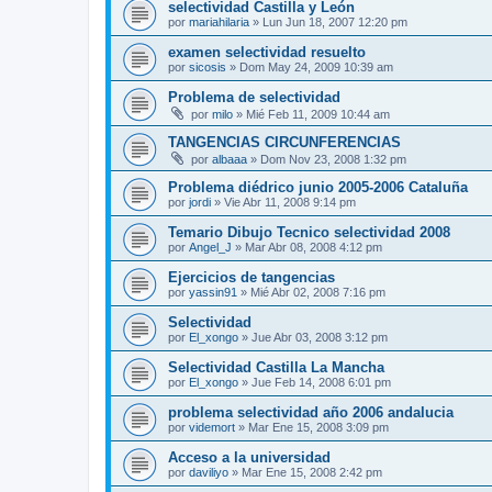
selectividad Castilla y León
por
mariahilaria
»
Lun Jun 18, 2007 12:20 pm
examen selectividad resuelto
por
sicosis
»
Dom May 24, 2009 10:39 am
Problema de selectividad
por
milo
»
Mié Feb 11, 2009 10:44 am
TANGENCIAS CIRCUNFERENCIAS
por
albaaa
»
Dom Nov 23, 2008 1:32 pm
Problema diédrico junio 2005-2006 Cataluña
por
jordi
»
Vie Abr 11, 2008 9:14 pm
Temario Dibujo Tecnico selectividad 2008
por
Angel_J
»
Mar Abr 08, 2008 4:12 pm
Ejercicios de tangencias
por
yassin91
»
Mié Abr 02, 2008 7:16 pm
Selectividad
por
El_xongo
»
Jue Abr 03, 2008 3:12 pm
Selectividad Castilla La Mancha
por
El_xongo
»
Jue Feb 14, 2008 6:01 pm
problema selectividad año 2006 andalucia
por
videmort
»
Mar Ene 15, 2008 3:09 pm
Acceso a la universidad
por
daviliyo
»
Mar Ene 15, 2008 2:42 pm