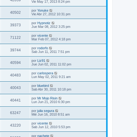
42039
Vie May 17, 2013 8:24 pm
por
Yonuke
40502
Vie Abr 27, 2012 10:31 pm
por
Hypnotiz
39373
Jue Mar 08, 2012 3:25 pm
por
vicente
71122
Mar Feb 07, 2012 4:18 pm
por
rodorfo
39744
Sab Jun 11, 2011 7:51 pm
por
Liz91
40594
Jue Jun 02, 2011 11:02 pm
por
carlospera
40483
Lun May 02, 2011 9:21 am
por
bluebird
40043
Sab Abr 30, 2011 10:18 pm
por
Mr Mojo Risin
40441
Lun Jun 21, 2010 6:30 pm
por
julia segura
63247
Mié Jun 16, 2010 8:51 am
por
vicente
43220
Sab Jun 12, 2010 5:53 pm
por
nachete