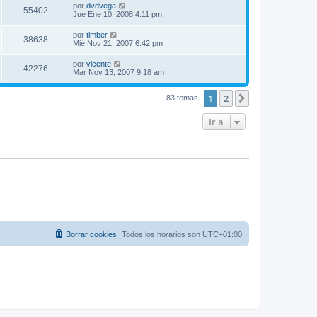
por
dvdvega
55402
Jue Ene 10, 2008 4:11 pm
por
timber
38638
Mié Nov 21, 2007 6:42 pm
por
vicente
42276
Mar Nov 13, 2007 9:18 am
1
2
Siguiente
83 temas
Ir a
Borrar cookies
Todos los horarios son
UTC+01:00