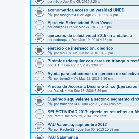
por
milo
»
Jue Ene 05, 2012 2:20 am
axonometrica acceso universidad UNED
por
rosagarcia
»
Vie Ago 25, 2017 8:04 pm
Ejercicio Selectividad País Vasco
por
ander2300
»
Vie Mar 24, 2017 9:02 pm
ejercicios de selectividad 2016 en andalucia
por
pedroepv
»
Dom Jun 19, 2016 4:18 pm
ejercicio de interseccion. diedrico
por
mp98
»
Jue Jun 02, 2016 10:56 pm
Pirámide triangular con caras en triángulo rec
por
DTH
»
Lun Ago 27, 2012 3:09 pm
Ayuda para solucionar un ejercicio de selectiv
por
belen3
»
Vie May 22, 2015 9:36 pm
Prueba de Acceso a Diseño Gráfico (Ejercicios 
por
RazieL
»
Mié Sep 13, 2006 5:56 pm
Cuadrado equivalente a sector o segmento circ
por
fransapa14
»
Dom Ago 31, 2014 6:05 pm
SELECTIVIDAD 2013: ejercicios resueltos en 
por
Rafa
»
Jue May 29, 2014 12:20 pm
PAU Valencia, septiembre 2012
por
Rachel22
»
Jue Jun 06, 2013 10:39 am
PAU Salamanca