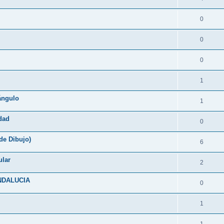
0
0
0
1
tángulo
1
idad
0
de Dibujo)
6
ular
2
ANDALUCIA
0
1