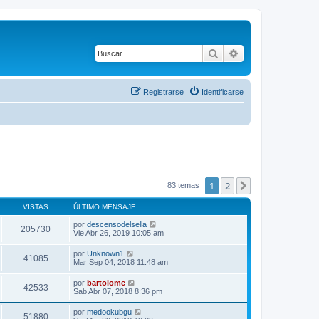
Buscar
Búsqueda avanza
Registrarse
Identificarse
1
2
Siguiente
83 temas
VISTAS
ÚLTIMO MENSAJE
por
descensodelsella
205730
Vie Abr 26, 2019 10:05 am
por
Unknown1
41085
Mar Sep 04, 2018 11:48 am
por
bartolome
42533
Sab Abr 07, 2018 8:36 pm
por
medookubgu
51880