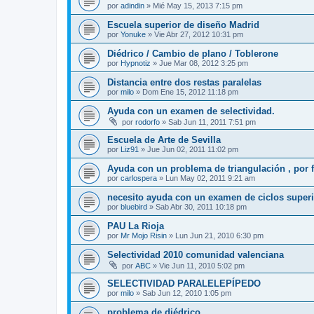
por
adindin
»
Mié May 15, 2013 7:15 pm
Escuela superior de diseño Madrid
por
Yonuke
»
Vie Abr 27, 2012 10:31 pm
Diédrico / Cambio de plano / Toblerone
por
Hypnotiz
»
Jue Mar 08, 2012 3:25 pm
Distancia entre dos restas paralelas
por
milo
»
Dom Ene 15, 2012 11:18 pm
Ayuda con un examen de selectividad.
por
rodorfo
»
Sab Jun 11, 2011 7:51 pm
Escuela de Arte de Sevilla
por
Liz91
»
Jue Jun 02, 2011 11:02 pm
Ayuda con un problema de triangulación , por f
por
carlospera
»
Lun May 02, 2011 9:21 am
necesito ayuda con un examen de ciclos supe
por
bluebird
»
Sab Abr 30, 2011 10:18 pm
PAU La Rioja
por
Mr Mojo Risin
»
Lun Jun 21, 2010 6:30 pm
Selectividad 2010 comunidad valenciana
por
ABC
»
Vie Jun 11, 2010 5:02 pm
SELECTIVIDAD PARALELEPÍPEDO
por
milo
»
Sab Jun 12, 2010 1:05 pm
problema de diédrico