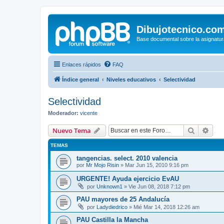
Dibujotecnico.co
Base documental sobre la asignatur
Enlaces rápidos
FAQ
Índice general
Niveles educativos
Selectividad
Selectividad
Moderador:
vicente
Buscar
Bús
Nuevo Tema
TEMAS
tangencias. select. 2010 valencia
por
Mr Mojo Risin
»
Mar Jun 15, 2010 9:16 pm
URGENTE! Ayuda ejercicio EvAU
por
Unknown1
»
Vie Jun 08, 2018 7:12 pm
PAU mayores de 25 Andalucía
por
Ladydiedrico
»
Mié Mar 14, 2018 12:26 am
PAU Castilla la Mancha