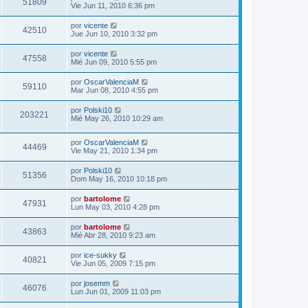
51809
Vie Jun 11, 2010 6:36 pm
por
vicente
42510
Jue Jun 10, 2010 3:32 pm
por
vicente
47558
Mié Jun 09, 2010 5:55 pm
por
OscarValenciaM
59110
Mar Jun 08, 2010 4:55 pm
por
Polski10
203221
Mié May 26, 2010 10:29 am
por
OscarValenciaM
44469
Vie May 21, 2010 1:34 pm
por
Polski10
51356
Dom May 16, 2010 10:18 pm
por
bartolome
47931
Lun May 03, 2010 4:28 pm
por
bartolome
43863
Mié Abr 28, 2010 9:23 am
por
ice-sukky
40821
Vie Jun 05, 2009 7:15 pm
por
josemm
46076
Lun Jun 01, 2009 11:03 pm