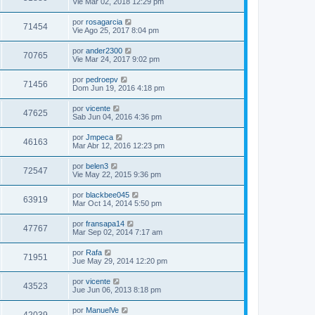
Vie Mar 02, 2018 12:29 pm
por
rosagarcia
71454
Vie Ago 25, 2017 8:04 pm
por
ander2300
70765
Vie Mar 24, 2017 9:02 pm
por
pedroepv
71456
Dom Jun 19, 2016 4:18 pm
por
vicente
47625
Sab Jun 04, 2016 4:36 pm
por
Jmpeca
46163
Mar Abr 12, 2016 12:23 pm
por
belen3
72547
Vie May 22, 2015 9:36 pm
por
blackbee045
63919
Mar Oct 14, 2014 5:50 pm
por
fransapa14
47767
Mar Sep 02, 2014 7:17 am
por
Rafa
71951
Jue May 29, 2014 12:20 pm
por
vicente
43523
Jue Jun 06, 2013 8:18 pm
por
ManuelVe