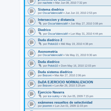
por
nachete
»
Mar Jun 08, 2010 7:32 pm
Sistema diedrico
por
OscarValenciaM
»
Jue Jun 10, 2010 2:53 pm
Interseccion y distancia
por
OscarValenciaM
»
Jue May 27, 2010 3:08 pm
Diedrico
por
OscarValenciaM
»
Lun May 31, 2010 4:44 pm
Duda diedrico 2
por
Polski10
»
Mié May 19, 2010 4:38 pm
Axonometria
por
OscarValenciaM
»
Vie May 21, 2010 9:30 am
Duda diedrico
por
Polski10
»
Dom May 16, 2010 12:03 pm
Duda sistema diedrico
por
Boizont
»
Mar Abr 27, 2010 2:06 pm
DuDA EJERCICIO NORMALIZACION
por
Boizont
»
Lun Abr 26, 2010 3:29 pm
Ejercicio Navarra
por
ice-sukky
»
Vie Jun 05, 2009 7:15 pm
exámenes resueltos de selectividad
por
josemm
»
Lun Jun 01, 2009 11:03 pm