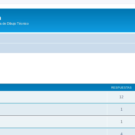
m
a de Dibujo Técnico
queda avanzada
RESPUESTAS
12
1
1
4