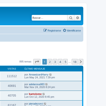
Buscar
Búsqueda avanza
Registrarse
Identificarse
Página
1
de
18
1
2
3
4
5
18
Siguiente
895 temas
…
VISTAS
ÚLTIMO MENSAJE
por
AreawizardHarry
111512
Lun May 24, 2021 7:39 pm
por
adelarosa983
40691
Mar Nov 24, 2020 8:24 pm
por
bartolome
40705
Lun Oct 12, 2020 8:45 pm
por
pieradezorci
61167