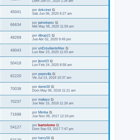
Dom Jun 07, 2020 1:34 am
por
dokcinet
45041
Sab Jun 06, 2020 8:27 am
por
jaimelopez
66634
Mié May 06, 2020 11:59 am
por
dibujo21
48269
Jue Abr 02, 2020 9:49 pm
por
unEstudianteMas
49043
Lun Mar 23, 2020 11:03 am
por
jleon03
50418
Lun Feb 24, 2020 8:58 am
por
pepevilla
82220
Vie Jul 13, 2018 10:37 am
por
danix00
70038
Dom May 06, 2018 11:21 am
por
maliayo
70237
Jue Mar 15, 2018 11:26 am
por
Mimba
71698
Jue Nov 09, 2017 12:24 pm
por
bartolome
54127
Dom Sep 03, 2017 7:47 pm
por
harry56