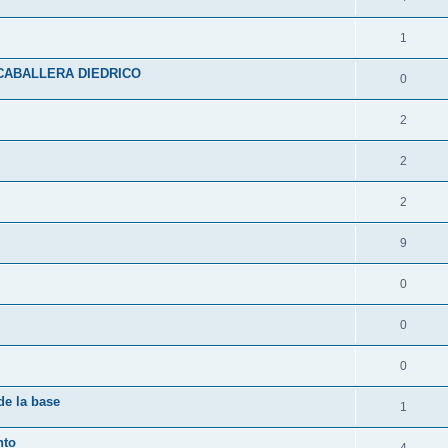
1
CABALLERA DIEDRICO
0
2
2
2
9
0
0
0
de la base
1
nto