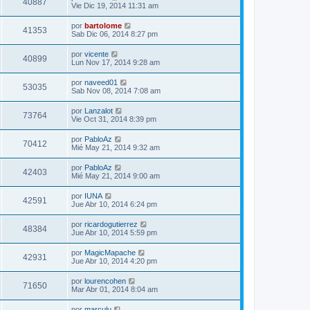
40887
Vie Dic 19, 2014 11:31 am
por
bartolome
41353
Sab Dic 06, 2014 8:27 pm
por
vicente
40899
Lun Nov 17, 2014 9:28 am
por
naveed01
53035
Sab Nov 08, 2014 7:08 am
por
Lanzalot
73764
Vie Oct 31, 2014 8:39 pm
por
PabloAz
70412
Mié May 21, 2014 9:32 am
por
PabloAz
42403
Mié May 21, 2014 9:00 am
por
IUNA
42591
Jue Abr 10, 2014 6:24 pm
por
ricardogutierrez
48384
Jue Abr 10, 2014 5:59 pm
por
MagicMapache
42931
Jue Abr 10, 2014 4:20 pm
por
lourencohen
71650
Mar Abr 01, 2014 8:04 am
por
marculu