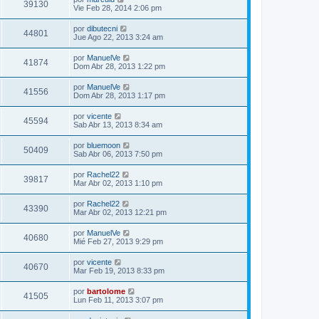
39130
Vie Feb 28, 2014 2:06 pm
por
dibutecni
44801
Jue Ago 22, 2013 3:24 am
por
ManuelVe
41874
Dom Abr 28, 2013 1:22 pm
por
ManuelVe
41556
Dom Abr 28, 2013 1:17 pm
por
vicente
45594
Sab Abr 13, 2013 8:34 am
por
bluemoon
50409
Sab Abr 06, 2013 7:50 pm
por
Rachel22
39817
Mar Abr 02, 2013 1:10 pm
por
Rachel22
43390
Mar Abr 02, 2013 12:21 pm
por
ManuelVe
40680
Mié Feb 27, 2013 9:29 pm
por
vicente
40670
Mar Feb 19, 2013 8:33 pm
por
bartolome
41505
Lun Feb 11, 2013 3:07 pm