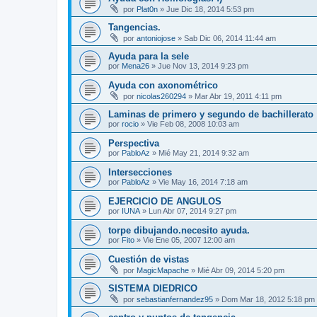
por
Plat0n
»
Jue Dic 18, 2014 5:53 pm
Tangencias.
por
antoniojose
»
Sab Dic 06, 2014 11:44 am
Ayuda para la sele
por
Mena26
»
Jue Nov 13, 2014 9:23 pm
Ayuda con axonométrico
por
nicolas260294
»
Mar Abr 19, 2011 4:11 pm
Laminas de primero y segundo de bachillerato
por
rocio
»
Vie Feb 08, 2008 10:03 am
Perspectiva
por
PabloAz
»
Mié May 21, 2014 9:32 am
Intersecciones
por
PabloAz
»
Vie May 16, 2014 7:18 am
EJERCICIO DE ANGULOS
por
IUNA
»
Lun Abr 07, 2014 9:27 pm
torpe dibujando.necesito ayuda.
por
Fito
»
Vie Ene 05, 2007 12:00 am
Cuestión de vistas
por
MagicMapache
»
Mié Abr 09, 2014 5:20 pm
SISTEMA DIEDRICO
por
sebastianfernandez95
»
Dom Mar 18, 2012 5:18 pm