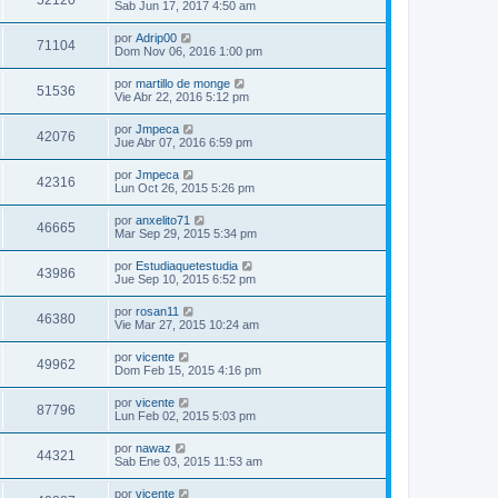
52120
Sab Jun 17, 2017 4:50 am
por
Adrip00
71104
Dom Nov 06, 2016 1:00 pm
por
martillo de monge
51536
Vie Abr 22, 2016 5:12 pm
por
Jmpeca
42076
Jue Abr 07, 2016 6:59 pm
por
Jmpeca
42316
Lun Oct 26, 2015 5:26 pm
por
anxelito71
46665
Mar Sep 29, 2015 5:34 pm
por
Estudiaquetestudia
43986
Jue Sep 10, 2015 6:52 pm
por
rosan11
46380
Vie Mar 27, 2015 10:24 am
por
vicente
49962
Dom Feb 15, 2015 4:16 pm
por
vicente
87796
Lun Feb 02, 2015 5:03 pm
por
nawaz
44321
Sab Ene 03, 2015 11:53 am
por
vicente