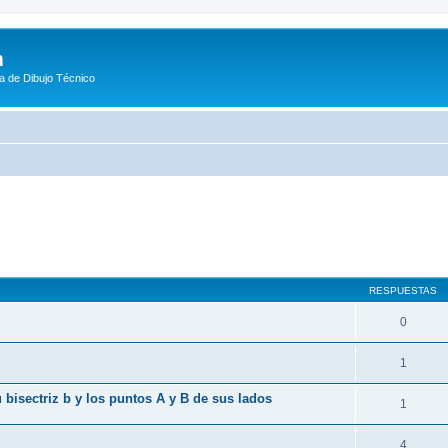
m
a de Dibujo Técnico
queda avanzada
RESPUESTAS
0
1
 bisectriz b y los puntos A y B de sus lados
1
4