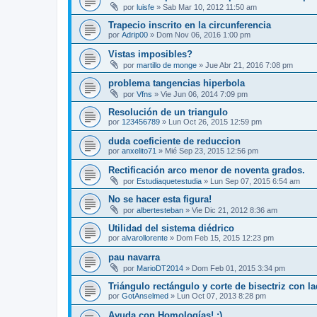
por
luisfe
»
Sab Mar 10, 2012 11:50 am
Trapecio inscrito en la circunferencia
por
Adrip00
»
Dom Nov 06, 2016 1:00 pm
Vistas imposibles?
por
martillo de monge
»
Jue Abr 21, 2016 7:08 pm
problema tangencias hiperbola
por
Vfns
»
Vie Jun 06, 2014 7:09 pm
Resolución de un triangulo
por
123456789
»
Lun Oct 26, 2015 12:59 pm
duda coeficiente de reduccion
por
anxelito71
»
Mié Sep 23, 2015 12:56 pm
Rectificación arco menor de noventa grados.
por
Estudiaquetestudia
»
Lun Sep 07, 2015 6:54 am
No se hacer esta figura!
por
albertesteban
»
Vie Dic 21, 2012 8:36 am
Utilidad del sistema diédrico
por
alvarollorente
»
Dom Feb 15, 2015 12:23 pm
pau navarra
por
MarioDT2014
»
Dom Feb 01, 2015 3:34 pm
Triángulo rectángulo y corte de bisectriz con l
por
GotAnselmed
»
Lun Oct 07, 2013 8:28 pm
Ayuda con Homologías! :)