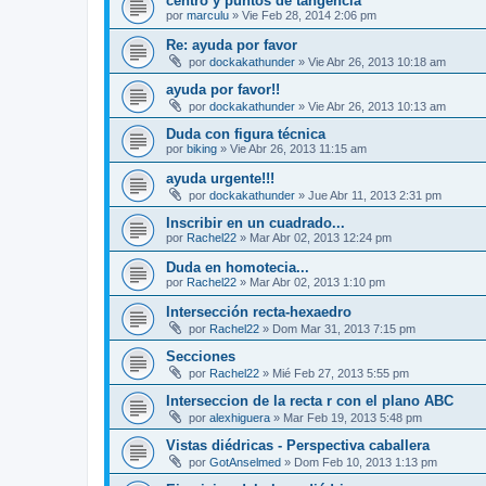
centro y puntos de tangencia
por
marculu
»
Vie Feb 28, 2014 2:06 pm
Re: ayuda por favor
por
dockakathunder
»
Vie Abr 26, 2013 10:18 am
ayuda por favor!!
por
dockakathunder
»
Vie Abr 26, 2013 10:13 am
Duda con figura técnica
por
biking
»
Vie Abr 26, 2013 11:15 am
ayuda urgente!!!
por
dockakathunder
»
Jue Abr 11, 2013 2:31 pm
Inscribir en un cuadrado...
por
Rachel22
»
Mar Abr 02, 2013 12:24 pm
Duda en homotecia...
por
Rachel22
»
Mar Abr 02, 2013 1:10 pm
Intersección recta-hexaedro
por
Rachel22
»
Dom Mar 31, 2013 7:15 pm
Secciones
por
Rachel22
»
Mié Feb 27, 2013 5:55 pm
Interseccion de la recta r con el plano ABC
por
alexhiguera
»
Mar Feb 19, 2013 5:48 pm
Vistas diédricas - Perspectiva caballera
por
GotAnselmed
»
Dom Feb 10, 2013 1:13 pm