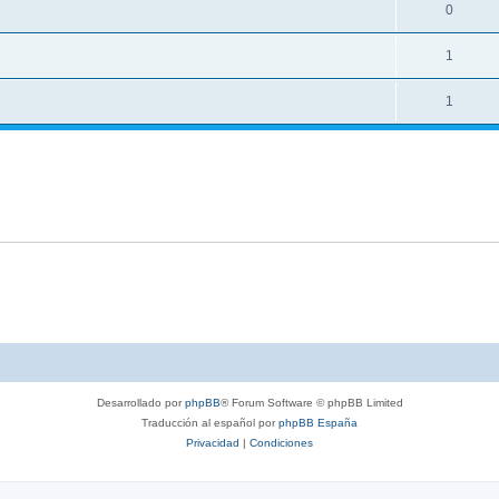
0
1
1
Desarrollado por
phpBB
® Forum Software © phpBB Limited
Traducción al español por
phpBB España
Privacidad
|
Condiciones