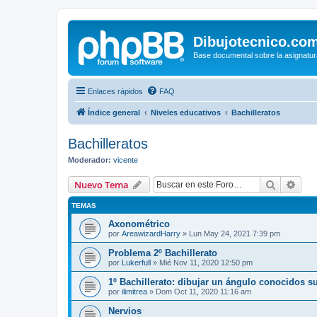
Dibujotecnico.co
Base documental sobre la asignatur
Enlaces rápidos
FAQ
Índice general
Niveles educativos
Bachilleratos
Bachilleratos
Moderador:
vicente
Buscar
Bús
Nuevo Tema
TEMAS
Axonométrico
por
AreawizardHarry
»
Lun May 24, 2021 7:39 pm
Problema 2º Bachillerato
por
Lukerfull
»
Mié Nov 11, 2020 12:50 pm
1º Bachillerato: dibujar un ángulo conocidos su
por
ilimitrea
»
Dom Oct 11, 2020 11:16 am
Nervios