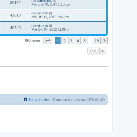
por
danixtasis
39132
Mié Ene 30, 2013 1:13 pm
por
vicente
41810
Mié Dic 12, 2012 1:51 pm
por
vicente
40340
Mar Dic 04, 2012 11:08 pm
Página
1
de
18
1
2
3
4
5
18
Siguiente
895 temas
…
Ir a
Borrar cookies
Todos los horarios son
UTC+01:00