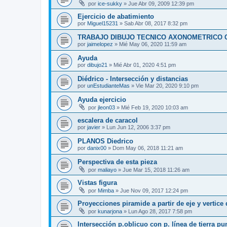
por
ice-sukky
»
Jue Abr 09, 2009 12:39 pm
Ejercicio de abatimiento
por
Miguel15231
»
Sab Abr 08, 2017 8:32 pm
TRABAJO DIBUJO TECNICO AXONOMETRICO 
por
jaimelopez
»
Mié May 06, 2020 11:59 am
Ayuda
por
dibujo21
»
Mié Abr 01, 2020 4:51 pm
Diédrico - Intersección y distancias
por
unEstudianteMas
»
Vie Mar 20, 2020 9:10 pm
Ayuda ejercicio
por
jleon03
»
Mié Feb 19, 2020 10:03 am
escalera de caracol
por
javier
»
Lun Jun 12, 2006 3:37 pm
PLANOS Diedrico
por
danix00
»
Dom May 06, 2018 11:21 am
Perspectiva de esta pieza
por
maliayo
»
Jue Mar 15, 2018 11:26 am
Vistas figura
por
Mimba
»
Jue Nov 09, 2017 12:24 pm
Proyecciones piramide a partir de eje y vertice 
por
kunarjona
»
Lun Ago 28, 2017 7:58 pm
Intersección p.oblicuo con p. línea de tierra pu