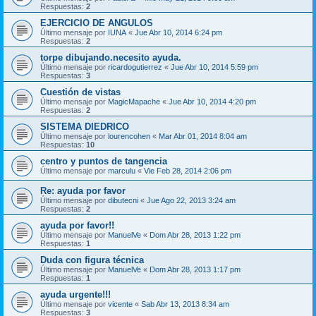
Respuestas:
2
EJERCICIO DE ANGULOS
Último mensaje por
IUNA
«
Jue Abr 10, 2014 6:24 pm
Respuestas:
2
torpe dibujando.necesito ayuda.
Último mensaje por
ricardogutierrez
«
Jue Abr 10, 2014 5:59 pm
Respuestas:
3
Cuestión de vistas
Último mensaje por
MagicMapache
«
Jue Abr 10, 2014 4:20 pm
Respuestas:
2
SISTEMA DIEDRICO
Último mensaje por
lourencohen
«
Mar Abr 01, 2014 8:04 am
Respuestas:
10
centro y puntos de tangencia
Último mensaje por
marculu
«
Vie Feb 28, 2014 2:06 pm
Re: ayuda por favor
Último mensaje por
dibutecni
«
Jue Ago 22, 2013 3:24 am
Respuestas:
2
ayuda por favor!!
Último mensaje por
ManuelVe
«
Dom Abr 28, 2013 1:22 pm
Respuestas:
1
Duda con figura técnica
Último mensaje por
ManuelVe
«
Dom Abr 28, 2013 1:17 pm
Respuestas:
1
ayuda urgente!!!
Último mensaje por
vicente
«
Sab Abr 13, 2013 8:34 am
Respuestas:
3