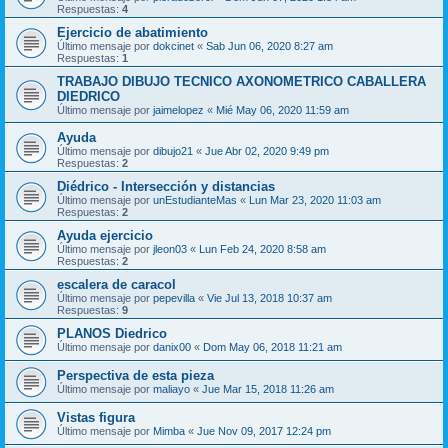
Respuestas:
4
Ejercicio de abatimiento
Último mensaje por
dokcinet
«
Sab Jun 06, 2020 8:27 am
Respuestas:
1
TRABAJO DIBUJO TECNICO AXONOMETRICO CABALLERA
DIEDRICO
Último mensaje por
jaimelopez
«
Mié May 06, 2020 11:59 am
Ayuda
Último mensaje por
dibujo21
«
Jue Abr 02, 2020 9:49 pm
Respuestas:
2
Diédrico - Intersección y distancias
Último mensaje por
unEstudianteMas
«
Lun Mar 23, 2020 11:03 am
Respuestas:
2
Ayuda ejercicio
Último mensaje por
jleon03
«
Lun Feb 24, 2020 8:58 am
Respuestas:
2
escalera de caracol
Último mensaje por
pepevilla
«
Vie Jul 13, 2018 10:37 am
Respuestas:
9
PLANOS Diedrico
Último mensaje por
danix00
«
Dom May 06, 2018 11:21 am
Perspectiva de esta pieza
Último mensaje por
maliayo
«
Jue Mar 15, 2018 11:26 am
Vistas figura
Último mensaje por
Mimba
«
Jue Nov 09, 2017 12:24 pm