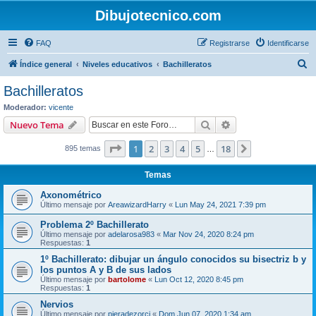
Dibujotecnico.com
FAQ
Registrarse
Identificarse
B
Índice general
Niveles educativos
Bachilleratos
u
Bachilleratos
s
Moderador:
vicente
c
Buscar
Búsqueda avanzad
Nuevo Tema
a
Página
1
de
18
1
2
3
4
5
18
Siguiente
895 temas
r
…
Temas
Axonométrico
Último mensaje por
AreawizardHarry
«
Lun May 24, 2021 7:39 pm
Problema 2º Bachillerato
Último mensaje por
adelarosa983
«
Mar Nov 24, 2020 8:24 pm
Respuestas:
1
1º Bachillerato: dibujar un ángulo conocidos su bisectriz b y
los puntos A y B de sus lados
Último mensaje por
bartolome
«
Lun Oct 12, 2020 8:45 pm
Respuestas:
1
Nervios
Último mensaje por
pieradezorci
«
Dom Jun 07, 2020 1:34 am