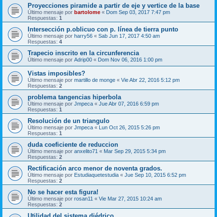
Proyecciones piramide a partir de eje y vertice de la base
Último mensaje por
bartolome
«
Dom Sep 03, 2017 7:47 pm
Respuestas:
1
Intersección p.oblicuo con p. línea de tierra punto
Último mensaje por
harry56
«
Sab Jun 17, 2017 4:50 am
Respuestas:
4
Trapecio inscrito en la circunferencia
Último mensaje por
Adrip00
«
Dom Nov 06, 2016 1:00 pm
Vistas imposibles?
Último mensaje por
martillo de monge
«
Vie Abr 22, 2016 5:12 pm
Respuestas:
2
problema tangencias hiperbola
Último mensaje por
Jmpeca
«
Jue Abr 07, 2016 6:59 pm
Respuestas:
1
Resolución de un triangulo
Último mensaje por
Jmpeca
«
Lun Oct 26, 2015 5:26 pm
Respuestas:
1
duda coeficiente de reduccion
Último mensaje por
anxelito71
«
Mar Sep 29, 2015 5:34 pm
Respuestas:
2
Rectificación arco menor de noventa grados.
Último mensaje por
Estudiaquetestudia
«
Jue Sep 10, 2015 6:52 pm
Respuestas:
2
No se hacer esta figura!
Último mensaje por
rosan11
«
Vie Mar 27, 2015 10:24 am
Respuestas:
2
Utilidad del sistema diédrico