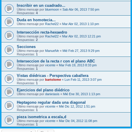
Inscribir en un cuadrado...
Último mensaje por
bluemoon
«
Sab Abr 06, 2013 7:50 pm
Respuestas:
4
Duda en homotecia...
Último mensaje por
Rachel22
«
Mar Abr 02, 2013 1:10 pm
Intersección recta-hexaedro
Último mensaje por
Rachel22
«
Mar Abr 02, 2013 12:21 pm
Respuestas:
2
Secciones
Último mensaje por
ManuelVe
«
Mié Feb 27, 2013 9:29 pm
Respuestas:
1
Interseccion de la recta r con el plano ABC
Último mensaje por
vicente
«
Mar Feb 19, 2013 8:33 pm
Respuestas:
1
Vistas diédricas - Perspectiva caballera
Último mensaje por
bartolome
«
Lun Feb 11, 2013 3:07 pm
Respuestas:
1
Ejercicios del plano diédrico
Último mensaje por
danixtasis
«
Mié Ene 30, 2013 1:13 pm
Heptagono regular dada una diagonal
Último mensaje por
vicente
«
Mié Dic 12, 2012 1:51 pm
Respuestas:
1
pieza isometrica a escala,d
Último mensaje por
vicente
«
Mar Dic 04, 2012 11:08 pm
Respuestas:
1