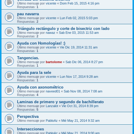
Último mensaje por
vicente
«
Dom Feb 15, 2015 4:16 pm
Respuestas:
1
pau navarra
Último mensaje por
vicente
«
Lun Feb 02, 2015 5:03 pm
Respuestas:
2
Triángulo rectángulo y corte de bisectriz con lado
Último mensaje por
nawaz
«
Sab Ene 03, 2015 11:53 am
Respuestas:
2
Ayuda con Homologías! :)
Último mensaje por
vicente
«
Vie Dic 19, 2014 11:31 am
Respuestas:
1
Tangencias.
Último mensaje por
bartolome
«
Sab Dic 06, 2014 8:27 pm
Respuestas:
1
Ayuda para la sele
Último mensaje por
vicente
«
Lun Nov 17, 2014 9:28 am
Respuestas:
1
Ayuda con axonométrico
Último mensaje por
naveed01
«
Sab Nov 08, 2014 7:08 am
Respuestas:
4
Laminas de primero y segundo de bachillerato
Último mensaje por
Lanzalot
«
Vie Oct 31, 2014 8:39 pm
Respuestas:
5
Perspectiva
Último mensaje por
PabloAz
«
Mié May 21, 2014 9:32 am
Intersecciones
Último mensaje por
PabloAz
«
Mié May 21, 2014 9:00 am