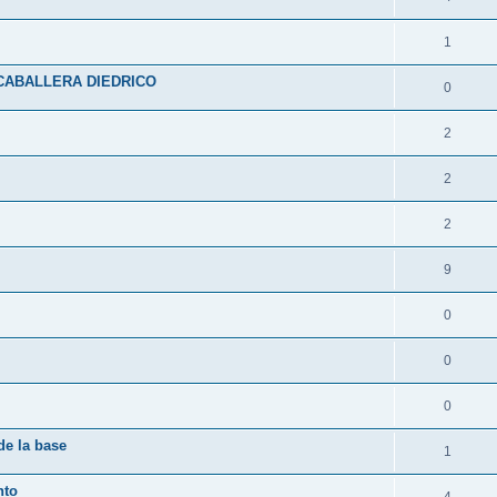
1
CABALLERA DIEDRICO
0
2
2
2
9
0
0
0
de la base
1
nto