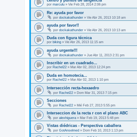
centro y puntos de tangencia
por
marculu
»
Vie Feb 28, 2014 2:06 pm
Re: ayuda por favor
por
dockakathunder
»
Vie Abr 26, 2013 10:18 am
ayuda por favor!!
por
dockakathunder
»
Vie Abr 26, 2013 10:13 am
Duda con figura técnica
por
biking
»
Vie Abr 26, 2013 11:15 am
ayuda urgente!!!
por
dockakathunder
»
Jue Abr 11, 2013 2:31 pm
Inscribir en un cuadrado...
por
Rachel22
»
Mar Abr 02, 2013 12:24 pm
Duda en homotecia...
por
Rachel22
»
Mar Abr 02, 2013 1:10 pm
Intersección recta-hexaedro
por
Rachel22
»
Dom Mar 31, 2013 7:15 pm
Secciones
por
Rachel22
»
Mié Feb 27, 2013 5:55 pm
Interseccion de la recta r con el plano ABC
por
alexhiguera
»
Mar Feb 19, 2013 5:48 pm
Vistas diédricas - Perspectiva caballera
por
GotAnselmed
»
Dom Feb 10, 2013 1:13 pm