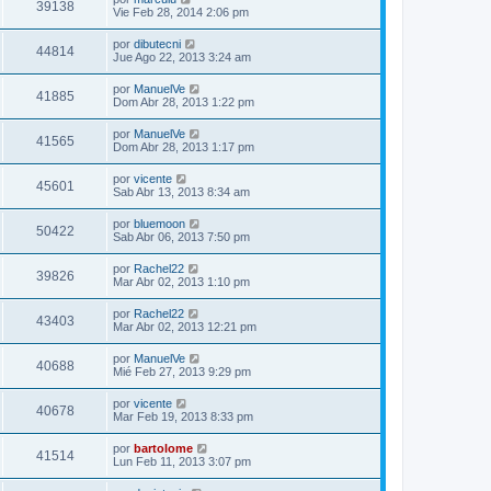
39138
Vie Feb 28, 2014 2:06 pm
por
dibutecni
44814
Jue Ago 22, 2013 3:24 am
por
ManuelVe
41885
Dom Abr 28, 2013 1:22 pm
por
ManuelVe
41565
Dom Abr 28, 2013 1:17 pm
por
vicente
45601
Sab Abr 13, 2013 8:34 am
por
bluemoon
50422
Sab Abr 06, 2013 7:50 pm
por
Rachel22
39826
Mar Abr 02, 2013 1:10 pm
por
Rachel22
43403
Mar Abr 02, 2013 12:21 pm
por
ManuelVe
40688
Mié Feb 27, 2013 9:29 pm
por
vicente
40678
Mar Feb 19, 2013 8:33 pm
por
bartolome
41514
Lun Feb 11, 2013 3:07 pm