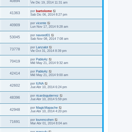
40894
Vie Dic 19, 2014 11:31 am
por
bartolome
41363
Sab Dic 06, 2014 8:27 pm
por
vicente
40909
Lun Nov 17, 2014 9:28 am
por
naveed01
53045
Sab Nov 08, 2014 7:08 am
por
Lanzalot
73778
Vie Oct 31, 2014 8:39 pm
por
PabloAz
70419
Mié May 21, 2014 9:32 am
por
PabloAz
42414
Mié May 21, 2014 9:00 am
por
IUNA
42602
Jue Abr 10, 2014 6:24 pm
por
ricardogutierrez
48396
Jue Abr 10, 2014 5:59 pm
por
MagicMapache
42948
Jue Abr 10, 2014 4:20 pm
por
lourencohen
71691
Mar Abr 01, 2014 8:04 am
por
marculu