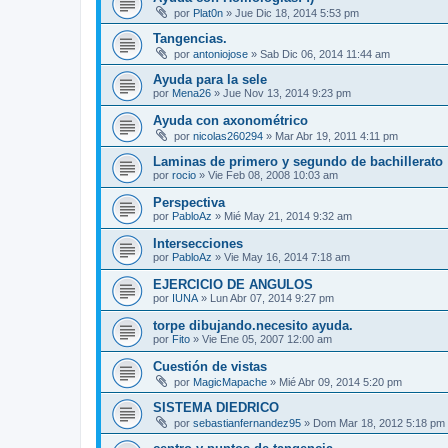
por
Plat0n
»
Jue Dic 18, 2014 5:53 pm
Tangencias.
por
antoniojose
»
Sab Dic 06, 2014 11:44 am
Ayuda para la sele
por
Mena26
»
Jue Nov 13, 2014 9:23 pm
Ayuda con axonométrico
por
nicolas260294
»
Mar Abr 19, 2011 4:11 pm
Laminas de primero y segundo de bachillerato
por
rocio
»
Vie Feb 08, 2008 10:03 am
Perspectiva
por
PabloAz
»
Mié May 21, 2014 9:32 am
Intersecciones
por
PabloAz
»
Vie May 16, 2014 7:18 am
EJERCICIO DE ANGULOS
por
IUNA
»
Lun Abr 07, 2014 9:27 pm
torpe dibujando.necesito ayuda.
por
Fito
»
Vie Ene 05, 2007 12:00 am
Cuestión de vistas
por
MagicMapache
»
Mié Abr 09, 2014 5:20 pm
SISTEMA DIEDRICO
por
sebastianfernandez95
»
Dom Mar 18, 2012 5:18 pm