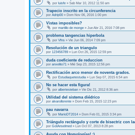
por
luisfe
»
Sab Mar 10, 2012 11:50 am
Trapecio inscrito en la circunferencia
por
Adrip00
»
Dom Nov 06, 2016 1:00 pm
Vistas imposibles?
por
martillo de monge
»
Jue Abr 21, 2016 7:08 pm
problema tangencias hiperbola
por
Vfns
»
Vie Jun 06, 2014 7:09 pm
Resolución de un triangulo
por
123456789
»
Lun Oct 26, 2015 12:59 pm
duda coeficiente de reduccion
por
anxelito71
»
Mié Sep 23, 2015 12:56 pm
Rectificación arco menor de noventa grados.
por
Estudiaquetestudia
»
Lun Sep 07, 2015 6:54 am
No se hacer esta figura!
por
albertesteban
»
Vie Dic 21, 2012 8:36 am
Utilidad del sistema diédrico
por
alvarollorente
»
Dom Feb 15, 2015 12:23 pm
pau navarra
por
MarioDT2014
»
Dom Feb 01, 2015 3:34 pm
Triángulo rectángulo y corte de bisectriz con l
por
GotAnselmed
»
Lun Oct 07, 2013 8:28 pm
Ayuda con Homologías! :)