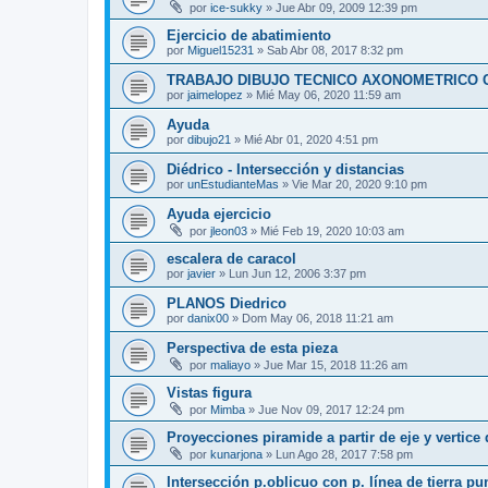
por
ice-sukky
»
Jue Abr 09, 2009 12:39 pm
Ejercicio de abatimiento
por
Miguel15231
»
Sab Abr 08, 2017 8:32 pm
TRABAJO DIBUJO TECNICO AXONOMETRICO 
por
jaimelopez
»
Mié May 06, 2020 11:59 am
Ayuda
por
dibujo21
»
Mié Abr 01, 2020 4:51 pm
Diédrico - Intersección y distancias
por
unEstudianteMas
»
Vie Mar 20, 2020 9:10 pm
Ayuda ejercicio
por
jleon03
»
Mié Feb 19, 2020 10:03 am
escalera de caracol
por
javier
»
Lun Jun 12, 2006 3:37 pm
PLANOS Diedrico
por
danix00
»
Dom May 06, 2018 11:21 am
Perspectiva de esta pieza
por
maliayo
»
Jue Mar 15, 2018 11:26 am
Vistas figura
por
Mimba
»
Jue Nov 09, 2017 12:24 pm
Proyecciones piramide a partir de eje y vertice 
por
kunarjona
»
Lun Ago 28, 2017 7:58 pm
Intersección p.oblicuo con p. línea de tierra pu