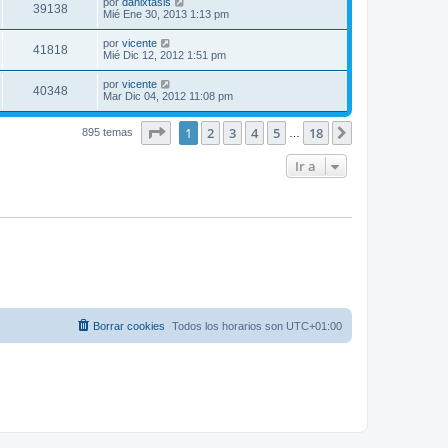
por
danixtasis
39138
Mié Ene 30, 2013 1:13 pm
por
vicente
41818
Mié Dic 12, 2012 1:51 pm
por
vicente
40348
Mar Dic 04, 2012 11:08 pm
Página
1
de
18
1
2
3
4
5
18
Siguiente
895 temas
…
Ir a
Borrar cookies
Todos los horarios son
UTC+01:00