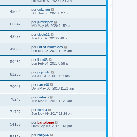
Dom Jun 07, 2020 1:34 am
por
dokcinet
45051
Sab Jun 06, 2020 8:27 am
por
jaimelopez
66642
Mié May 06, 2020 11:59 am
por
dibujo21
48278
Jue Abr 02, 2020 9:49 pm
por
unEstudianteMas
49055
Lun Mar 23, 2020 11:03 am
por
jleon03
50432
Lun Feb 24, 2020 8:58 am
por
pepevilla
82265
Vie Jul 13, 2018 10:37 am
por
danix00
70046
Dom May 06, 2018 11:21 am
por
maliayo
70248
Jue Mar 15, 2018 11:26 am
por
Mimba
71707
Jue Nov 09, 2017 12:24 pm
por
bartolome
54137
Dom Sep 03, 2017 7:47 pm
por
harry56