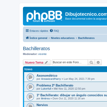
Dibujotecnico.co
Base documental sobre la asignatur
Enlaces rápidos
FAQ
Índice general
Niveles educativos
Bachilleratos
Bachilleratos
Moderador:
vicente
Buscar
Bús
Nuevo Tema
TEMAS
Axonométrico
por
AreawizardHarry
»
Lun May 24, 2021 7:39 pm
Problema 2º Bachillerato
por
Lukerfull
»
Mié Nov 11, 2020 12:50 pm
1º Bachillerato: dibujar un ángulo conocidos su
por
ilimitrea
»
Dom Oct 11, 2020 11:16 am
Nervios