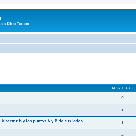
m
a de Dibujo Técnico
queda avanzada
RESPUESTAS
0
1
 bisectriz b y los puntos A y B de sus lados
1
4