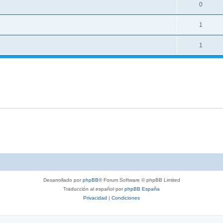
0
1
1
Desarrollado por
phpBB
® Forum Software © phpBB Limited
Traducción al español por
phpBB España
Privacidad
|
Condiciones