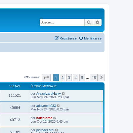
Buscar
Búsqueda avanza
Registrarse
Identificarse
Página
1
de
18
1
2
3
4
5
18
Siguiente
895 temas
…
VISTAS
ÚLTIMO MENSAJE
por
AreawizardHarry
111521
Lun May 24, 2021 7:39 pm
por
adelarosa983
40694
Mar Nov 24, 2020 8:24 pm
por
bartolome
40713
Lun Oct 12, 2020 8:45 pm
por
pieradezorci
61185