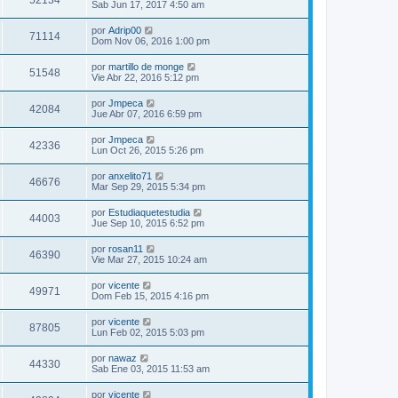
52134
Sab Jun 17, 2017 4:50 am
por
Adrip00
71114
Dom Nov 06, 2016 1:00 pm
por
martillo de monge
51548
Vie Abr 22, 2016 5:12 pm
por
Jmpeca
42084
Jue Abr 07, 2016 6:59 pm
por
Jmpeca
42336
Lun Oct 26, 2015 5:26 pm
por
anxelito71
46676
Mar Sep 29, 2015 5:34 pm
por
Estudiaquetestudia
44003
Jue Sep 10, 2015 6:52 pm
por
rosan11
46390
Vie Mar 27, 2015 10:24 am
por
vicente
49971
Dom Feb 15, 2015 4:16 pm
por
vicente
87805
Lun Feb 02, 2015 5:03 pm
por
nawaz
44330
Sab Ene 03, 2015 11:53 am
por
vicente