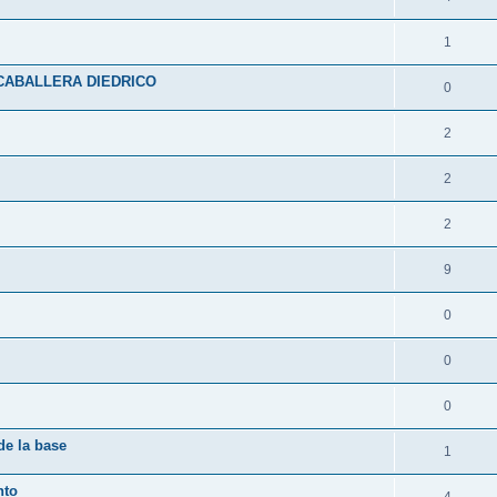
1
CABALLERA DIEDRICO
0
2
2
2
9
0
0
0
de la base
1
nto