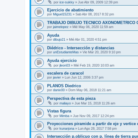
por
ice-sukky
»
Jue Abr 09, 2009 12:39 pm
Ejercicio de abatimiento
por
Miguel15231
»
Sab Abr 08, 2017 8:32 pm
TRABAJO DIBUJO TECNICO AXONOMETRICO 
por
jaimelopez
»
Mié May 06, 2020 11:59 am
Ayuda
por
dibujo21
»
Mié Abr 01, 2020 4:51 pm
Diédrico - Intersección y distancias
por
unEstudianteMas
»
Vie Mar 20, 2020 9:10 pm
Ayuda ejercicio
por
jleon03
»
Mié Feb 19, 2020 10:03 am
escalera de caracol
por
javier
»
Lun Jun 12, 2006 3:37 pm
PLANOS Diedrico
por
danix00
»
Dom May 06, 2018 11:21 am
Perspectiva de esta pieza
por
maliayo
»
Jue Mar 15, 2018 11:26 am
Vistas figura
por
Mimba
»
Jue Nov 09, 2017 12:24 pm
Proyecciones piramide a partir de eje y vertice 
por
kunarjona
»
Lun Ago 28, 2017 7:58 pm
Intersección p.oblicuo con p. línea de tierra pu