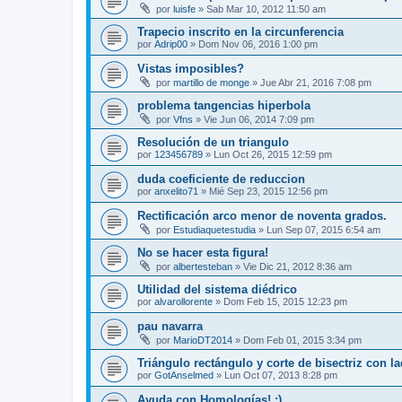
por
luisfe
»
Sab Mar 10, 2012 11:50 am
Trapecio inscrito en la circunferencia
por
Adrip00
»
Dom Nov 06, 2016 1:00 pm
Vistas imposibles?
por
martillo de monge
»
Jue Abr 21, 2016 7:08 pm
problema tangencias hiperbola
por
Vfns
»
Vie Jun 06, 2014 7:09 pm
Resolución de un triangulo
por
123456789
»
Lun Oct 26, 2015 12:59 pm
duda coeficiente de reduccion
por
anxelito71
»
Mié Sep 23, 2015 12:56 pm
Rectificación arco menor de noventa grados.
por
Estudiaquetestudia
»
Lun Sep 07, 2015 6:54 am
No se hacer esta figura!
por
albertesteban
»
Vie Dic 21, 2012 8:36 am
Utilidad del sistema diédrico
por
alvarollorente
»
Dom Feb 15, 2015 12:23 pm
pau navarra
por
MarioDT2014
»
Dom Feb 01, 2015 3:34 pm
Triángulo rectángulo y corte de bisectriz con l
por
GotAnselmed
»
Lun Oct 07, 2013 8:28 pm
Ayuda con Homologías! :)