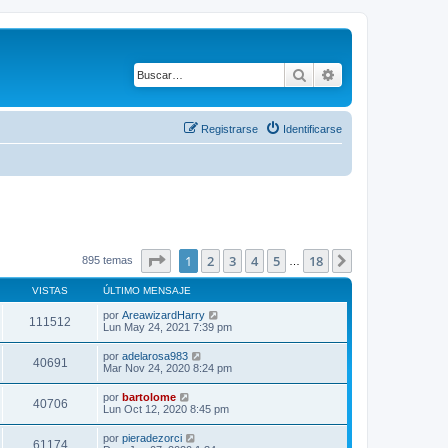
Buscar
Búsqueda avanza
Registrarse
Identificarse
Página
1
de
18
1
2
3
4
5
18
Siguiente
895 temas
…
VISTAS
ÚLTIMO MENSAJE
por
AreawizardHarry
111512
Lun May 24, 2021 7:39 pm
por
adelarosa983
40691
Mar Nov 24, 2020 8:24 pm
por
bartolome
40706
Lun Oct 12, 2020 8:45 pm
por
pieradezorci
61174