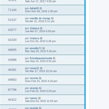
52122
Sab Jun 17, 2017 4:50 am
por
Adrip00
71104
Dom Nov 06, 2016 1:00 pm
por
martillo de monge
51537
Vie Abr 22, 2016 5:12 pm
por
Jmpeca
42077
Jue Abr 07, 2016 6:59 pm
por
Jmpeca
42320
Lun Oct 26, 2015 5:26 pm
por
anxelito71
46665
Mar Sep 29, 2015 5:34 pm
por
Estudiaquetestudia
43988
Jue Sep 10, 2015 6:52 pm
por
rosan11
46381
Vie Mar 27, 2015 10:24 am
por
vicente
49963
Dom Feb 15, 2015 4:16 pm
por
vicente
87796
Lun Feb 02, 2015 5:03 pm
por
nawaz
44322
Sab Ene 03, 2015 11:53 am
por
vicente