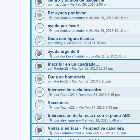
centro y puntos de tangencia
por
marculu
»
Vie Feb 28, 2014 2:06 pm
Re: ayuda por favor
por
dockakathunder
»
Vie Abr 26, 2013 10:18 am
ayuda por favor!!
por
dockakathunder
»
Vie Abr 26, 2013 10:13 am
Duda con figura técnica
por
biking
»
Vie Abr 26, 2013 11:15 am
ayuda urgente!!!
por
dockakathunder
»
Jue Abr 11, 2013 2:31 pm
Inscribir en un cuadrado...
por
Rachel22
»
Mar Abr 02, 2013 12:24 pm
Duda en homotecia...
por
Rachel22
»
Mar Abr 02, 2013 1:10 pm
Intersección recta-hexaedro
por
Rachel22
»
Dom Mar 31, 2013 7:15 pm
Secciones
por
Rachel22
»
Mié Feb 27, 2013 5:55 pm
Interseccion de la recta r con el plano ABC
por
alexhiguera
»
Mar Feb 19, 2013 5:48 pm
Vistas diédricas - Perspectiva caballera
por
GotAnselmed
»
Dom Feb 10, 2013 1:13 pm