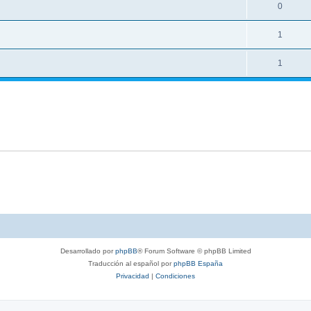
0
1
1
Desarrollado por
phpBB
® Forum Software © phpBB Limited
Traducción al español por
phpBB España
Privacidad
|
Condiciones