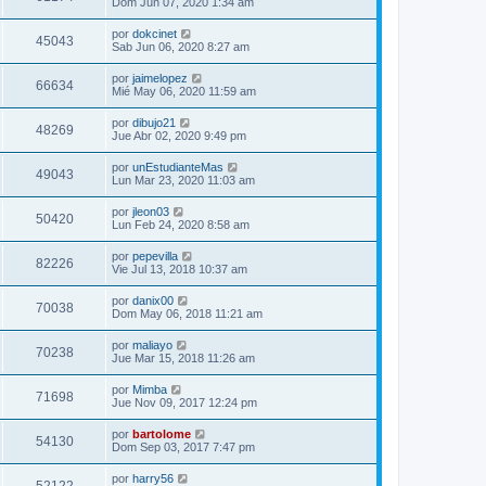
Dom Jun 07, 2020 1:34 am
por
dokcinet
45043
Sab Jun 06, 2020 8:27 am
por
jaimelopez
66634
Mié May 06, 2020 11:59 am
por
dibujo21
48269
Jue Abr 02, 2020 9:49 pm
por
unEstudianteMas
49043
Lun Mar 23, 2020 11:03 am
por
jleon03
50420
Lun Feb 24, 2020 8:58 am
por
pepevilla
82226
Vie Jul 13, 2018 10:37 am
por
danix00
70038
Dom May 06, 2018 11:21 am
por
maliayo
70238
Jue Mar 15, 2018 11:26 am
por
Mimba
71698
Jue Nov 09, 2017 12:24 pm
por
bartolome
54130
Dom Sep 03, 2017 7:47 pm
por
harry56