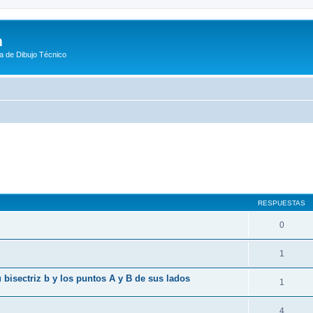
m
a de Dibujo Técnico
queda avanzada
RESPUESTAS
0
1
 bisectriz b y los puntos A y B de sus lados
1
4