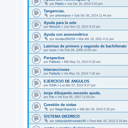
por
Plat0n
»
Jue Dic 18, 2014 5:53 pm
Tangencias.
por
antoniojose
»
Sab Dic 06, 2014 11:44 am
Ayuda para la sele
por
Mena26
»
Jue Nov 13, 2014 9:23 pm
Ayuda con axonométrico
por
nicolas260294
»
Mar Abr 19, 2011 4:11 pm
Laminas de primero y segundo de bachillerato
por
rocio
»
Vie Feb 08, 2008 10:03 am
Perspectiva
por
PabloAz
»
Mié May 21, 2014 9:32 am
Intersecciones
por
PabloAz
»
Vie May 16, 2014 7:18 am
EJERCICIO DE ANGULOS
por
IUNA
»
Lun Abr 07, 2014 9:27 pm
torpe dibujando.necesito ayuda.
por
Fito
»
Vie Ene 05, 2007 12:00 am
Cuestión de vistas
por
MagicMapache
»
Mié Abr 09, 2014 5:20 pm
SISTEMA DIEDRICO
por
sebastianfernandez95
»
Dom Mar 18, 2012 5:18 pm