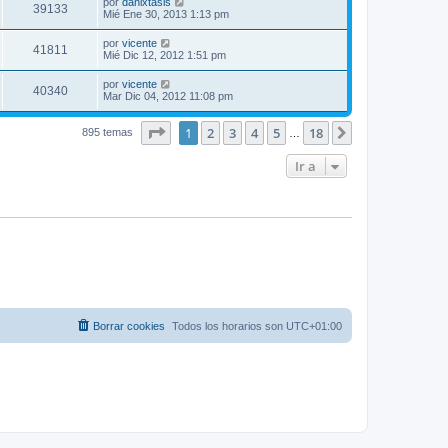
por
danixtasis
39133
Mié Ene 30, 2013 1:13 pm
por
vicente
41811
Mié Dic 12, 2012 1:51 pm
por
vicente
40340
Mar Dic 04, 2012 11:08 pm
Página
1
de
18
1
2
3
4
5
18
Siguiente
895 temas
…
Ir a
Borrar cookies
Todos los horarios son
UTC+01:00