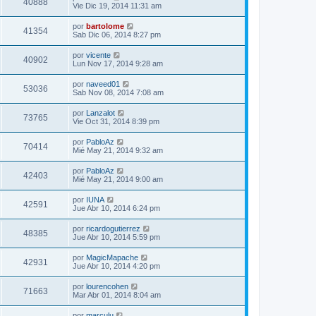
40888
Vie Dic 19, 2014 11:31 am
por
bartolome
41354
Sab Dic 06, 2014 8:27 pm
por
vicente
40902
Lun Nov 17, 2014 9:28 am
por
naveed01
53036
Sab Nov 08, 2014 7:08 am
por
Lanzalot
73765
Vie Oct 31, 2014 8:39 pm
por
PabloAz
70414
Mié May 21, 2014 9:32 am
por
PabloAz
42403
Mié May 21, 2014 9:00 am
por
IUNA
42591
Jue Abr 10, 2014 6:24 pm
por
ricardogutierrez
48385
Jue Abr 10, 2014 5:59 pm
por
MagicMapache
42931
Jue Abr 10, 2014 4:20 pm
por
lourencohen
71663
Mar Abr 01, 2014 8:04 am
por
marculu