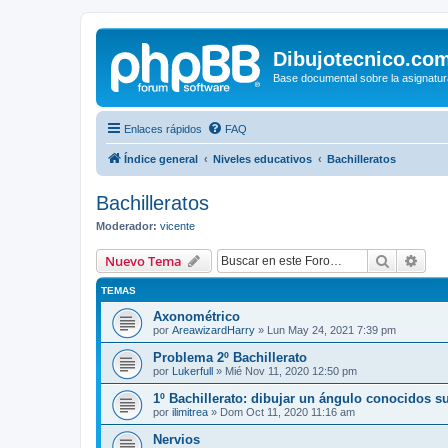
Dibujotecnico.co
Base documental sobre la asignatur
Enlaces rápidos
FAQ
Índice general
Niveles educativos
Bachilleratos
Bachilleratos
Moderador:
vicente
Buscar
Bús
Nuevo Tema
TEMAS
Axonométrico
por
AreawizardHarry
»
Lun May 24, 2021 7:39 pm
Problema 2º Bachillerato
por
Lukerfull
»
Mié Nov 11, 2020 12:50 pm
1º Bachillerato: dibujar un ángulo conocidos su
por
ilimitrea
»
Dom Oct 11, 2020 11:16 am
Nervios