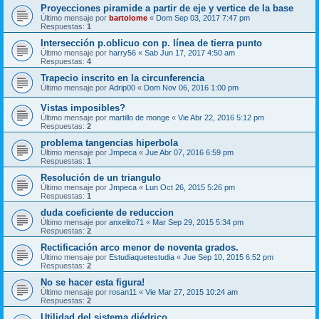
Proyecciones piramide a partir de eje y vertice de la base
Último mensaje por
bartolome
«
Dom Sep 03, 2017 7:47 pm
Respuestas:
1
Intersección p.oblicuo con p. línea de tierra punto
Último mensaje por
harry56
«
Sab Jun 17, 2017 4:50 am
Respuestas:
4
Trapecio inscrito en la circunferencia
Último mensaje por
Adrip00
«
Dom Nov 06, 2016 1:00 pm
Vistas imposibles?
Último mensaje por
martillo de monge
«
Vie Abr 22, 2016 5:12 pm
Respuestas:
2
problema tangencias hiperbola
Último mensaje por
Jmpeca
«
Jue Abr 07, 2016 6:59 pm
Respuestas:
1
Resolución de un triangulo
Último mensaje por
Jmpeca
«
Lun Oct 26, 2015 5:26 pm
Respuestas:
1
duda coeficiente de reduccion
Último mensaje por
anxelito71
«
Mar Sep 29, 2015 5:34 pm
Respuestas:
2
Rectificación arco menor de noventa grados.
Último mensaje por
Estudiaquetestudia
«
Jue Sep 10, 2015 6:52 pm
Respuestas:
2
No se hacer esta figura!
Último mensaje por
rosan11
«
Vie Mar 27, 2015 10:24 am
Respuestas:
2
Utilidad del sistema diédrico