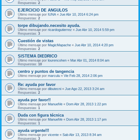
Respuestas:
2
EJERCICIO DE ANGULOS
Último mensaje por
IUNA
«
Jue Abr 10, 2014 6:24 pm
Respuestas:
2
torpe dibujando.necesito ayuda.
Último mensaje por
ricardogutierrez
«
Jue Abr 10, 2014 5:59 pm
Respuestas:
3
Cuestión de vistas
Último mensaje por
MagicMapache
«
Jue Abr 10, 2014 4:20 pm
Respuestas:
2
SISTEMA DIEDRICO
Último mensaje por
lourencohen
«
Mar Abr 01, 2014 8:04 am
Respuestas:
10
centro y puntos de tangencia
Último mensaje por
marculu
«
Vie Feb 28, 2014 2:06 pm
Re: ayuda por favor
Último mensaje por
dibutecni
«
Jue Ago 22, 2013 3:24 am
Respuestas:
2
ayuda por favor!!
Último mensaje por
ManuelVe
«
Dom Abr 28, 2013 1:22 pm
Respuestas:
1
Duda con figura técnica
Último mensaje por
ManuelVe
«
Dom Abr 28, 2013 1:17 pm
Respuestas:
1
ayuda urgente!!!
Último mensaje por
vicente
«
Sab Abr 13, 2013 8:34 am
Respuestas:
3