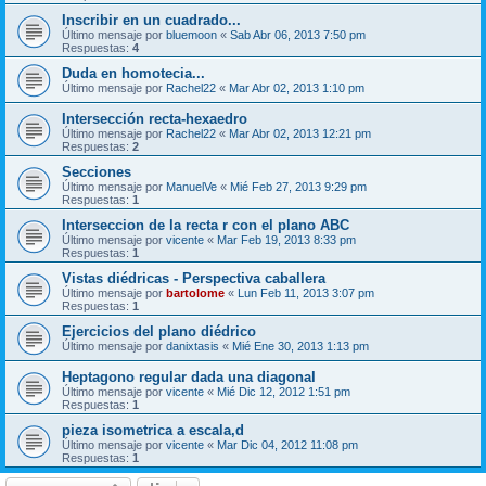
Inscribir en un cuadrado...
Último mensaje por
bluemoon
«
Sab Abr 06, 2013 7:50 pm
Respuestas:
4
Duda en homotecia...
Último mensaje por
Rachel22
«
Mar Abr 02, 2013 1:10 pm
Intersección recta-hexaedro
Último mensaje por
Rachel22
«
Mar Abr 02, 2013 12:21 pm
Respuestas:
2
Secciones
Último mensaje por
ManuelVe
«
Mié Feb 27, 2013 9:29 pm
Respuestas:
1
Interseccion de la recta r con el plano ABC
Último mensaje por
vicente
«
Mar Feb 19, 2013 8:33 pm
Respuestas:
1
Vistas diédricas - Perspectiva caballera
Último mensaje por
bartolome
«
Lun Feb 11, 2013 3:07 pm
Respuestas:
1
Ejercicios del plano diédrico
Último mensaje por
danixtasis
«
Mié Ene 30, 2013 1:13 pm
Heptagono regular dada una diagonal
Último mensaje por
vicente
«
Mié Dic 12, 2012 1:51 pm
Respuestas:
1
pieza isometrica a escala,d
Último mensaje por
vicente
«
Mar Dic 04, 2012 11:08 pm
Respuestas:
1