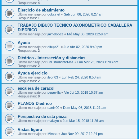
Respuestas:
4
Ejercicio de abatimiento
Último mensaje por
dokcinet
«
Sab Jun 06, 2020 8:27 am
Respuestas:
1
TRABAJO DIBUJO TECNICO AXONOMETRICO CABALLERA
DIEDRICO
Último mensaje por
jaimelopez
«
Mié May 06, 2020 11:59 am
Ayuda
Último mensaje por
dibujo21
«
Jue Abr 02, 2020 9:49 pm
Respuestas:
2
Diédrico - Intersección y distancias
Último mensaje por
unEstudianteMas
«
Lun Mar 23, 2020 11:03 am
Respuestas:
2
Ayuda ejercicio
Último mensaje por
jleon03
«
Lun Feb 24, 2020 8:58 am
Respuestas:
2
escalera de caracol
Último mensaje por
pepevilla
«
Vie Jul 13, 2018 10:37 am
Respuestas:
9
PLANOS Diedrico
Último mensaje por
danix00
«
Dom May 06, 2018 11:21 am
Perspectiva de esta pieza
Último mensaje por
maliayo
«
Jue Mar 15, 2018 11:26 am
Vistas figura
Último mensaje por
Mimba
«
Jue Nov 09, 2017 12:24 pm