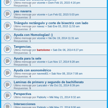
Último mensaje por
vicente
«
Dom Feb 15, 2015 4:16 pm
Respuestas:
1
pau navarra
Último mensaje por
vicente
«
Lun Feb 02, 2015 5:03 pm
Respuestas:
2
Triángulo rectángulo y corte de bisectriz con lado
Último mensaje por
nawaz
«
Sab Ene 03, 2015 11:53 am
Respuestas:
2
Ayuda con Homologías! :)
Último mensaje por
vicente
«
Vie Dic 19, 2014 11:31 am
Respuestas:
1
Tangencias.
Último mensaje por
bartolome
«
Sab Dic 06, 2014 8:27 pm
Respuestas:
1
Ayuda para la sele
Último mensaje por
vicente
«
Lun Nov 17, 2014 9:28 am
Respuestas:
1
Ayuda con axonométrico
Último mensaje por
naveed01
«
Sab Nov 08, 2014 7:08 am
Respuestas:
4
Laminas de primero y segundo de bachillerato
Último mensaje por
Lanzalot
«
Vie Oct 31, 2014 8:39 pm
Respuestas:
5
Perspectiva
Último mensaje por
PabloAz
«
Mié May 21, 2014 9:32 am
Intersecciones
Último mensaje por
PabloAz
«
Mié May 21, 2014 9:00 am