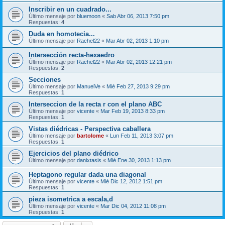
Inscribir en un cuadrado...
Último mensaje por
bluemoon
«
Sab Abr 06, 2013 7:50 pm
Respuestas:
4
Duda en homotecia...
Último mensaje por
Rachel22
«
Mar Abr 02, 2013 1:10 pm
Intersección recta-hexaedro
Último mensaje por
Rachel22
«
Mar Abr 02, 2013 12:21 pm
Respuestas:
2
Secciones
Último mensaje por
ManuelVe
«
Mié Feb 27, 2013 9:29 pm
Respuestas:
1
Interseccion de la recta r con el plano ABC
Último mensaje por
vicente
«
Mar Feb 19, 2013 8:33 pm
Respuestas:
1
Vistas diédricas - Perspectiva caballera
Último mensaje por
bartolome
«
Lun Feb 11, 2013 3:07 pm
Respuestas:
1
Ejercicios del plano diédrico
Último mensaje por
danixtasis
«
Mié Ene 30, 2013 1:13 pm
Heptagono regular dada una diagonal
Último mensaje por
vicente
«
Mié Dic 12, 2012 1:51 pm
Respuestas:
1
pieza isometrica a escala,d
Último mensaje por
vicente
«
Mar Dic 04, 2012 11:08 pm
Respuestas:
1