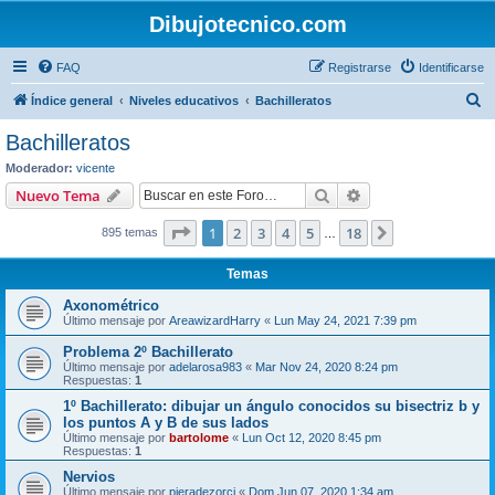
Dibujotecnico.com
FAQ
Registrarse
Identificarse
B
Índice general
Niveles educativos
Bachilleratos
u
Bachilleratos
s
Moderador:
vicente
c
Buscar
Búsqueda avanzad
Nuevo Tema
a
Página
1
de
18
1
2
3
4
5
18
Siguiente
895 temas
r
…
Temas
Axonométrico
Último mensaje por
AreawizardHarry
«
Lun May 24, 2021 7:39 pm
Problema 2º Bachillerato
Último mensaje por
adelarosa983
«
Mar Nov 24, 2020 8:24 pm
Respuestas:
1
1º Bachillerato: dibujar un ángulo conocidos su bisectriz b y
los puntos A y B de sus lados
Último mensaje por
bartolome
«
Lun Oct 12, 2020 8:45 pm
Respuestas:
1
Nervios
Último mensaje por
pieradezorci
«
Dom Jun 07, 2020 1:34 am