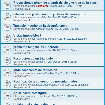
Proyecciones piramide a partir de eje y vertice de la base
Último mensaje por
bartolome
«
Dom Sep 03, 2017 7:47 pm
Respuestas:
1
Intersección p.oblicuo con p. línea de tierra punto
Último mensaje por
harry56
«
Sab Jun 17, 2017 4:50 am
Respuestas:
4
Trapecio inscrito en la circunferencia
Último mensaje por
Adrip00
«
Dom Nov 06, 2016 1:00 pm
Vistas imposibles?
Último mensaje por
martillo de monge
«
Vie Abr 22, 2016 5:12 pm
Respuestas:
2
problema tangencias hiperbola
Último mensaje por
Jmpeca
«
Jue Abr 07, 2016 6:59 pm
Respuestas:
1
Resolución de un triangulo
Último mensaje por
Jmpeca
«
Lun Oct 26, 2015 5:26 pm
Respuestas:
1
duda coeficiente de reduccion
Último mensaje por
anxelito71
«
Mar Sep 29, 2015 5:34 pm
Respuestas:
2
Rectificación arco menor de noventa grados.
Último mensaje por
Estudiaquetestudia
«
Jue Sep 10, 2015 6:52 pm
Respuestas:
2
No se hacer esta figura!
Último mensaje por
rosan11
«
Vie Mar 27, 2015 10:24 am
Respuestas:
2
Utilidad del sistema diédrico