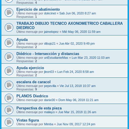
Respuestas:
4
Ejercicio de abatimiento
Último mensaje por
dokcinet
«
Sab Jun 06, 2020 8:27 am
Respuestas:
1
TRABAJO DIBUJO TECNICO AXONOMETRICO CABALLERA
DIEDRICO
Último mensaje por
jaimelopez
«
Mié May 06, 2020 11:59 am
Ayuda
Último mensaje por
dibujo21
«
Jue Abr 02, 2020 9:49 pm
Respuestas:
2
Diédrico - Intersección y distancias
Último mensaje por
unEstudianteMas
«
Lun Mar 23, 2020 11:03 am
Respuestas:
2
Ayuda ejercicio
Último mensaje por
jleon03
«
Lun Feb 24, 2020 8:58 am
Respuestas:
2
escalera de caracol
Último mensaje por
pepevilla
«
Vie Jul 13, 2018 10:37 am
Respuestas:
9
PLANOS Diedrico
Último mensaje por
danix00
«
Dom May 06, 2018 11:21 am
Perspectiva de esta pieza
Último mensaje por
maliayo
«
Jue Mar 15, 2018 11:26 am
Vistas figura
Último mensaje por
Mimba
«
Jue Nov 09, 2017 12:24 pm