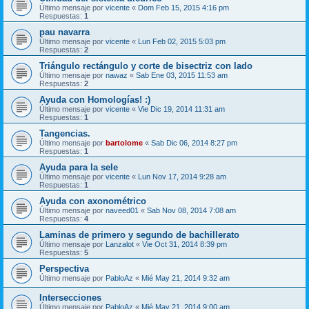
Último mensaje por
vicente
«
Dom Feb 15, 2015 4:16 pm
Respuestas:
1
pau navarra
Último mensaje por
vicente
«
Lun Feb 02, 2015 5:03 pm
Respuestas:
2
Triángulo rectángulo y corte de bisectriz con lado
Último mensaje por
nawaz
«
Sab Ene 03, 2015 11:53 am
Respuestas:
2
Ayuda con Homologías! :)
Último mensaje por
vicente
«
Vie Dic 19, 2014 11:31 am
Respuestas:
1
Tangencias.
Último mensaje por
bartolome
«
Sab Dic 06, 2014 8:27 pm
Respuestas:
1
Ayuda para la sele
Último mensaje por
vicente
«
Lun Nov 17, 2014 9:28 am
Respuestas:
1
Ayuda con axonométrico
Último mensaje por
naveed01
«
Sab Nov 08, 2014 7:08 am
Respuestas:
4
Laminas de primero y segundo de bachillerato
Último mensaje por
Lanzalot
«
Vie Oct 31, 2014 8:39 pm
Respuestas:
5
Perspectiva
Último mensaje por
PabloAz
«
Mié May 21, 2014 9:32 am
Intersecciones
Último mensaje por
PabloAz
«
Mié May 21, 2014 9:00 am