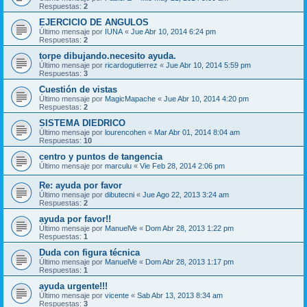
Respuestas:
2
EJERCICIO DE ANGULOS
Último mensaje por
IUNA
«
Jue Abr 10, 2014 6:24 pm
Respuestas:
2
torpe dibujando.necesito ayuda.
Último mensaje por
ricardogutierrez
«
Jue Abr 10, 2014 5:59 pm
Respuestas:
3
Cuestión de vistas
Último mensaje por
MagicMapache
«
Jue Abr 10, 2014 4:20 pm
Respuestas:
2
SISTEMA DIEDRICO
Último mensaje por
lourencohen
«
Mar Abr 01, 2014 8:04 am
Respuestas:
10
centro y puntos de tangencia
Último mensaje por
marculu
«
Vie Feb 28, 2014 2:06 pm
Re: ayuda por favor
Último mensaje por
dibutecni
«
Jue Ago 22, 2013 3:24 am
Respuestas:
2
ayuda por favor!!
Último mensaje por
ManuelVe
«
Dom Abr 28, 2013 1:22 pm
Respuestas:
1
Duda con figura técnica
Último mensaje por
ManuelVe
«
Dom Abr 28, 2013 1:17 pm
Respuestas:
1
ayuda urgente!!!
Último mensaje por
vicente
«
Sab Abr 13, 2013 8:34 am
Respuestas:
3