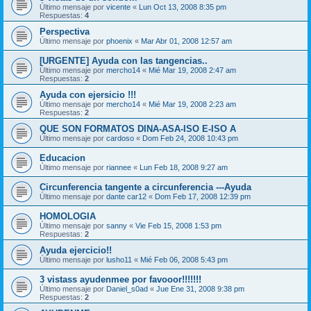
Último mensaje por
vicente
«
Lun Oct 13, 2008 8:35 pm
Respuestas:
4
Perspectiva
Último mensaje por
phoenix
«
Mar Abr 01, 2008 12:57 am
[URGENTE] Ayuda con las tangencias..
Último mensaje por
mercho14
«
Mié Mar 19, 2008 2:47 am
Respuestas:
2
Ayuda con ejersicio !!!
Último mensaje por
mercho14
«
Mié Mar 19, 2008 2:23 am
Respuestas:
2
QUE SON FORMATOS DINA-ASA-ISO E-ISO A
Último mensaje por
cardoso
«
Dom Feb 24, 2008 10:43 pm
Educacion
Último mensaje por
riannee
«
Lun Feb 18, 2008 9:27 am
Circunferencia tangente a circunferencia ---Ayuda
Último mensaje por
dante car12
«
Dom Feb 17, 2008 12:39 pm
HOMOLOGIA
Último mensaje por
sanny
«
Vie Feb 15, 2008 1:53 pm
Respuestas:
2
Ayuda ejercicio!!
Último mensaje por
lusho11
«
Mié Feb 06, 2008 5:43 pm
3 vistass ayudenmee por favooor!!!!!!!
Último mensaje por
Daniel_s0ad
«
Jue Ene 31, 2008 9:38 pm
Respuestas:
2