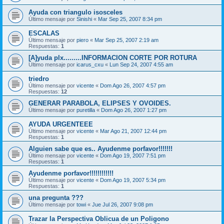
Ayuda con triangulo isosceles
Último mensaje por
Sinishi
«
Mar Sep 25, 2007 8:34 pm
ESCALAS
Último mensaje por
piero
«
Mar Sep 25, 2007 2:19 am
Respuestas:
1
[A]yuda plx.........INFORMACION CORTE POR ROTURA
Último mensaje por
icarus_cxu
«
Lun Sep 24, 2007 4:55 am
triedro
Último mensaje por
vicente
«
Dom Ago 26, 2007 4:57 pm
Respuestas:
12
GENERAR PARABOLA, ELIPSES Y OVOIDES.
Último mensaje por
puretilla
«
Dom Ago 26, 2007 1:27 pm
AYUDA URGENTEEE
Último mensaje por
vicente
«
Mar Ago 21, 2007 12:44 pm
Respuestas:
1
Alguien sabe que es.. Ayudenme porfavor!!!!!!!
Último mensaje por
vicente
«
Dom Ago 19, 2007 7:51 pm
Respuestas:
1
Ayudenme porfavor!!!!!!!!!!!!
Último mensaje por
vicente
«
Dom Ago 19, 2007 5:34 pm
Respuestas:
1
una pregunta ???
Último mensaje por
towi
«
Jue Jul 26, 2007 9:08 pm
Trazar la Perspectiva Oblicua de un Poligono