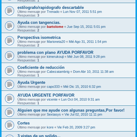
Respuestas:
1
estilografo/rapidografo descartable
Último mensaje por
Trenado
«
Lun Nov 07, 2011 5:51 pm
Respuestas:
3
Ayuda con tangencias.
Último mensaje por
bartolome
«
Jue Sep 15, 2011 5:01 pm
Respuestas:
2
Perspectiva isometrica
Último mensaje por
Marioneta20
«
Mié Ago 31, 2011 1:54 pm
Respuestas:
2
problema con plano AYUDA PORFAVOR
Último mensaje por
kimerukouji
«
Mié Jun 08, 2011 9:28 pm
Respuestas:
1
Coeficiente de reducción
Último mensaje por
Cabezatambrig
«
Dom Abr 10, 2011 11:38 am
Respuestas:
1
Ayuda Urgente
Último mensaje por
capo333
«
Mié Dic 15, 2010 6:32 pm
AYUDA URGENTE PORFAVOR
Último mensaje por
vicente
«
Lun Oct 04, 2010 9:31 am
Respuestas:
1
Alguien que me ayude con algunas preguntas,Por favor!
Último mensaje por
Sextasys
«
Vie Jul 02, 2010 11:11 pm
Cortes
Último mensaje por
kore
«
Vie Feb 20, 2009 3:27 pm
3 vistas de un solido...