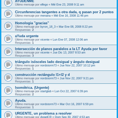
AYUDENME
Último mensaje por
elfego
«
Mié Ene 23, 2008 9:11 am
Circunferencias tangentes a otra dada, q pasan por 2 puntos
Último mensaje por
menana
«
Mié Ene 16, 2008 11:46 pm
Homologia "gracias"
Último mensaje por
byron_18_3
«
Mar Ene 08, 2008 8:22 pm
Respuestas:
2
aYuda urgente
Último mensaje por
vicente
«
Lun Ene 07, 2008 12:06 am
Respuestas:
1
Intersección de planos paralelos a la LT Ayuda por favor
Último mensaje por
vicente
«
Jue Dic 13, 2007 8:53 am
Respuestas:
3
triángulo isósceles lado desigual y ángulo desigual
Último mensaje por
nordstorm73
«
Jue Nov 22, 2007 10:12 pm
Respuestas:
1
construcción rectángulo l1+l2 y d
Último mensaje por
nordstorm73
«
Jue Nov 22, 2007 9:21 pm
Respuestas:
1
Isométrica. (Urgente)
Último mensaje por
startglub
«
Lun Oct 22, 2007 6:39 pm
Respuestas:
2
Ayuda.
Último mensaje por
nordstorm73
«
Mar Oct 16, 2007 6:59 pm
Respuestas:
1
URGENTE, un problema a resolver
Último mensaje por
AngelCR
«
Dom Sep 30, 2007 4:53 am