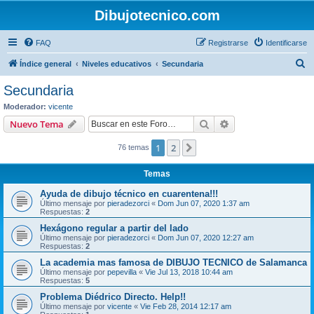
Dibujotecnico.com
FAQ
Registrarse
Identificarse
B
Índice general
Niveles educativos
Secundaria
u
Secundaria
s
Moderador:
vicente
c
Buscar
Búsqueda avanzad
Nuevo Tema
a
1
2
Siguiente
76 temas
r
Temas
Ayuda de dibujo técnico en cuarentena!!!
Último mensaje por
pieradezorci
«
Dom Jun 07, 2020 1:37 am
Respuestas:
2
Hexágono regular a partir del lado
Último mensaje por
pieradezorci
«
Dom Jun 07, 2020 12:27 am
Respuestas:
2
La academia mas famosa de DIBUJO TECNICO de Salamanca
Último mensaje por
pepevilla
«
Vie Jul 13, 2018 10:44 am
Respuestas:
5
Problema Diédrico Directo. Help!!
Último mensaje por
vicente
«
Vie Feb 28, 2014 12:17 am