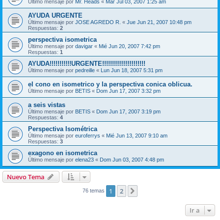
Último mensaje por
Mr. Heads
«
Mar Jul 03, 2007 1:25 am
AYUDA URGENTE
Último mensaje por
JOSE AGREDO R.
«
Jue Jun 21, 2007 10:48 pm
Respuestas:
2
perspectiva isometrica
Último mensaje por
davigar
«
Mié Jun 20, 2007 7:42 pm
Respuestas:
1
AYUDA!!!!!!!!!!!URGENTE!!!!!!!!!!!!!!!!!!!!!!
Último mensaje por
pedreille
«
Lun Jun 18, 2007 5:31 pm
el cono en isometrico y la perspectiva conica oblicua.
Último mensaje por
BETIS
«
Dom Jun 17, 2007 3:32 pm
a seis vistas
Último mensaje por
BETIS
«
Dom Jun 17, 2007 3:19 pm
Respuestas:
4
Perspectiva Isométrica
Último mensaje por
euroferrys
«
Mié Jun 13, 2007 9:10 am
Respuestas:
3
exagono en isometrica
Último mensaje por
elena23
«
Dom Jun 03, 2007 4:48 pm
Nuevo Tema
1
2
Siguiente
76 temas
Ir a