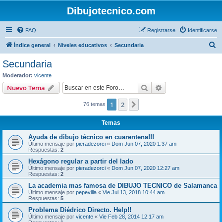
Dibujotecnico.com
FAQ
Registrarse
Identificarse
B
Índice general
Niveles educativos
Secundaria
u
Secundaria
s
Moderador:
vicente
c
Buscar
Búsqueda avanzad
Nuevo Tema
a
1
2
Siguiente
76 temas
r
Temas
Ayuda de dibujo técnico en cuarentena!!!
Último mensaje por
pieradezorci
«
Dom Jun 07, 2020 1:37 am
Respuestas:
2
Hexágono regular a partir del lado
Último mensaje por
pieradezorci
«
Dom Jun 07, 2020 12:27 am
Respuestas:
2
La academia mas famosa de DIBUJO TECNICO de Salamanca
Último mensaje por
pepevilla
«
Vie Jul 13, 2018 10:44 am
Respuestas:
5
Problema Diédrico Directo. Help!!
Último mensaje por
vicente
«
Vie Feb 28, 2014 12:17 am