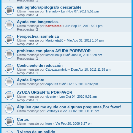
Respuestas:
1
estilografo/rapidografo descartable
Último mensaje por
Trenado
«
Lun Nov 07, 2011 5:51 pm
Respuestas:
3
Ayuda con tangencias.
Último mensaje por
bartolome
«
Jue Sep 15, 2011 5:01 pm
Respuestas:
2
Perspectiva isometrica
Último mensaje por
Marioneta20
«
Mié Ago 31, 2011 1:54 pm
Respuestas:
2
problema con plano AYUDA PORFAVOR
Último mensaje por
kimerukouji
«
Mié Jun 08, 2011 9:28 pm
Respuestas:
1
Coeficiente de reducción
Último mensaje por
Cabezatambrig
«
Dom Abr 10, 2011 11:38 am
Respuestas:
1
Ayuda Urgente
Último mensaje por
capo333
«
Mié Dic 15, 2010 6:32 pm
AYUDA URGENTE PORFAVOR
Último mensaje por
vicente
«
Lun Oct 04, 2010 9:31 am
Respuestas:
1
Alguien que me ayude con algunas preguntas,Por favor!
Último mensaje por
Sextasys
«
Vie Jul 02, 2010 11:11 pm
Cortes
Último mensaje por
kore
«
Vie Feb 20, 2009 3:27 pm
3 vistas de un solido...