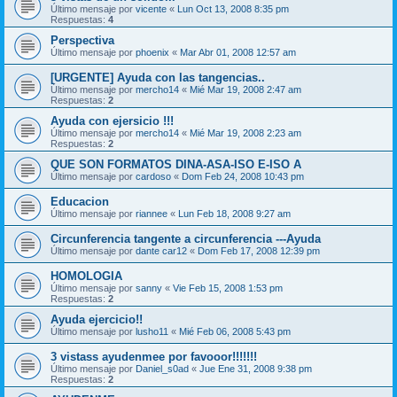
Último mensaje por
vicente
«
Lun Oct 13, 2008 8:35 pm
Respuestas:
4
Perspectiva
Último mensaje por
phoenix
«
Mar Abr 01, 2008 12:57 am
[URGENTE] Ayuda con las tangencias..
Último mensaje por
mercho14
«
Mié Mar 19, 2008 2:47 am
Respuestas:
2
Ayuda con ejersicio !!!
Último mensaje por
mercho14
«
Mié Mar 19, 2008 2:23 am
Respuestas:
2
QUE SON FORMATOS DINA-ASA-ISO E-ISO A
Último mensaje por
cardoso
«
Dom Feb 24, 2008 10:43 pm
Educacion
Último mensaje por
riannee
«
Lun Feb 18, 2008 9:27 am
Circunferencia tangente a circunferencia ---Ayuda
Último mensaje por
dante car12
«
Dom Feb 17, 2008 12:39 pm
HOMOLOGIA
Último mensaje por
sanny
«
Vie Feb 15, 2008 1:53 pm
Respuestas:
2
Ayuda ejercicio!!
Último mensaje por
lusho11
«
Mié Feb 06, 2008 5:43 pm
3 vistass ayudenmee por favooor!!!!!!!
Último mensaje por
Daniel_s0ad
«
Jue Ene 31, 2008 9:38 pm
Respuestas:
2