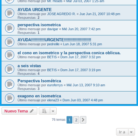
Último mensaje por
Mr. Heads
«
Mar Jul 03, 2007 1:25 am
AYUDA URGENTE
Último mensaje por
JOSE AGREDO R.
«
Jue Jun 21, 2007 10:48 pm
Respuestas:
2
perspectiva isometrica
Último mensaje por
davigar
«
Mié Jun 20, 2007 7:42 pm
Respuestas:
1
AYUDA!!!!!!!!!!!URGENTE!!!!!!!!!!!!!!!!!!!!!!
Último mensaje por
pedreille
«
Lun Jun 18, 2007 5:31 pm
el cono en isometrico y la perspectiva conica oblicua.
Último mensaje por
BETIS
«
Dom Jun 17, 2007 3:32 pm
a seis vistas
Último mensaje por
BETIS
«
Dom Jun 17, 2007 3:19 pm
Respuestas:
4
Perspectiva Isométrica
Último mensaje por
euroferrys
«
Mié Jun 13, 2007 9:10 am
Respuestas:
3
exagono en isometrica
Último mensaje por
elena23
«
Dom Jun 03, 2007 4:48 pm
Nuevo Tema
1
2
Siguiente
76 temas
Ir a