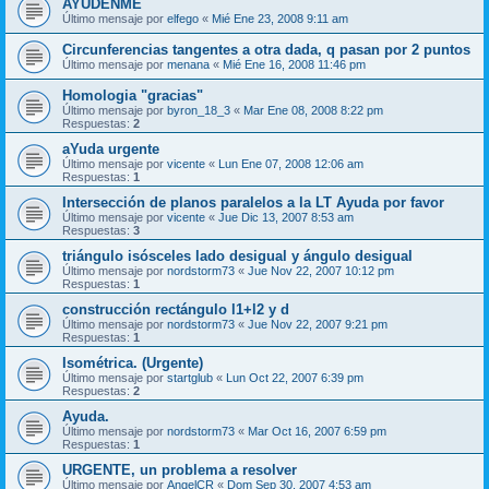
AYUDENME
Último mensaje por
elfego
«
Mié Ene 23, 2008 9:11 am
Circunferencias tangentes a otra dada, q pasan por 2 puntos
Último mensaje por
menana
«
Mié Ene 16, 2008 11:46 pm
Homologia "gracias"
Último mensaje por
byron_18_3
«
Mar Ene 08, 2008 8:22 pm
Respuestas:
2
aYuda urgente
Último mensaje por
vicente
«
Lun Ene 07, 2008 12:06 am
Respuestas:
1
Intersección de planos paralelos a la LT Ayuda por favor
Último mensaje por
vicente
«
Jue Dic 13, 2007 8:53 am
Respuestas:
3
triángulo isósceles lado desigual y ángulo desigual
Último mensaje por
nordstorm73
«
Jue Nov 22, 2007 10:12 pm
Respuestas:
1
construcción rectángulo l1+l2 y d
Último mensaje por
nordstorm73
«
Jue Nov 22, 2007 9:21 pm
Respuestas:
1
Isométrica. (Urgente)
Último mensaje por
startglub
«
Lun Oct 22, 2007 6:39 pm
Respuestas:
2
Ayuda.
Último mensaje por
nordstorm73
«
Mar Oct 16, 2007 6:59 pm
Respuestas:
1
URGENTE, un problema a resolver
Último mensaje por
AngelCR
«
Dom Sep 30, 2007 4:53 am