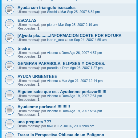
Ayuda con triangulo isosceles
Último mensaje por
Sinishi
«
Mar Sep 25, 2007 8:34 pm
ESCALAS
Último mensaje por
piero
«
Mar Sep 25, 2007 2:19 am
Respuestas:
1
[A]yuda plx.........INFORMACION CORTE POR ROTURA
Último mensaje por
icarus_cxu
«
Lun Sep 24, 2007 4:55 am
triedro
Último mensaje por
vicente
«
Dom Ago 26, 2007 4:57 pm
Respuestas:
12
GENERAR PARABOLA, ELIPSES Y OVOIDES.
Último mensaje por
puretilla
«
Dom Ago 26, 2007 1:27 pm
AYUDA URGENTEEE
Último mensaje por
vicente
«
Mar Ago 21, 2007 12:44 pm
Respuestas:
1
Alguien sabe que es.. Ayudenme porfavor!!!!!!!
Último mensaje por
vicente
«
Dom Ago 19, 2007 7:51 pm
Respuestas:
1
Ayudenme porfavor!!!!!!!!!!!!
Último mensaje por
vicente
«
Dom Ago 19, 2007 5:34 pm
Respuestas:
1
una pregunta ???
Último mensaje por
towi
«
Jue Jul 26, 2007 9:08 pm
Trazar la Perspectiva Oblicua de un Poligono