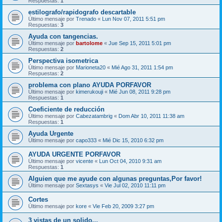
Respuestas:
1
estilografo/rapidografo descartable
Último mensaje por
Trenado
«
Lun Nov 07, 2011 5:51 pm
Respuestas:
3
Ayuda con tangencias.
Último mensaje por
bartolome
«
Jue Sep 15, 2011 5:01 pm
Respuestas:
2
Perspectiva isometrica
Último mensaje por
Marioneta20
«
Mié Ago 31, 2011 1:54 pm
Respuestas:
2
problema con plano AYUDA PORFAVOR
Último mensaje por
kimerukouji
«
Mié Jun 08, 2011 9:28 pm
Respuestas:
1
Coeficiente de reducción
Último mensaje por
Cabezatambrig
«
Dom Abr 10, 2011 11:38 am
Respuestas:
1
Ayuda Urgente
Último mensaje por
capo333
«
Mié Dic 15, 2010 6:32 pm
AYUDA URGENTE PORFAVOR
Último mensaje por
vicente
«
Lun Oct 04, 2010 9:31 am
Respuestas:
1
Alguien que me ayude con algunas preguntas,Por favor!
Último mensaje por
Sextasys
«
Vie Jul 02, 2010 11:11 pm
Cortes
Último mensaje por
kore
«
Vie Feb 20, 2009 3:27 pm
3 vistas de un solido...