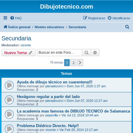
Dibujotecnico.com
FAQ
Registrarse
Identificarse
B
Índice general
Niveles educativos
Secundaria
u
Secundaria
s
Moderador:
vicente
c
Buscar
Búsqueda avanzad
Nuevo Tema
a
1
2
Siguiente
76 temas
r
Temas
Ayuda de dibujo técnico en cuarentena!!!
Último mensaje por
pieradezorci
«
Dom Jun 07, 2020 1:37 am
Respuestas:
2
Hexágono regular a partir del lado
Último mensaje por
pieradezorci
«
Dom Jun 07, 2020 12:27 am
Respuestas:
2
La academia mas famosa de DIBUJO TECNICO de Salamanca
Último mensaje por
pepevilla
«
Vie Jul 13, 2018 10:44 am
Respuestas:
5
Problema Diédrico Directo. Help!!
Último mensaje por
vicente
«
Vie Feb 28, 2014 12:17 am