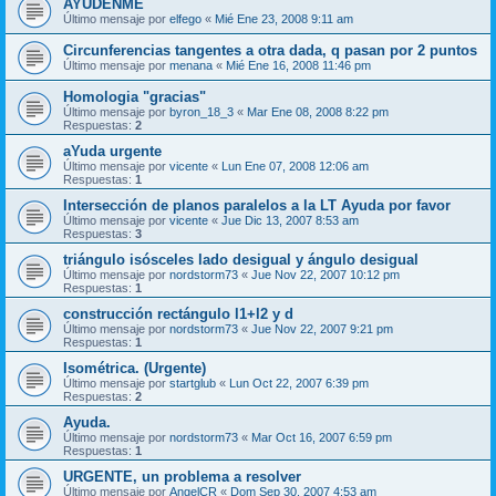
AYUDENME
Último mensaje por
elfego
«
Mié Ene 23, 2008 9:11 am
Circunferencias tangentes a otra dada, q pasan por 2 puntos
Último mensaje por
menana
«
Mié Ene 16, 2008 11:46 pm
Homologia "gracias"
Último mensaje por
byron_18_3
«
Mar Ene 08, 2008 8:22 pm
Respuestas:
2
aYuda urgente
Último mensaje por
vicente
«
Lun Ene 07, 2008 12:06 am
Respuestas:
1
Intersección de planos paralelos a la LT Ayuda por favor
Último mensaje por
vicente
«
Jue Dic 13, 2007 8:53 am
Respuestas:
3
triángulo isósceles lado desigual y ángulo desigual
Último mensaje por
nordstorm73
«
Jue Nov 22, 2007 10:12 pm
Respuestas:
1
construcción rectángulo l1+l2 y d
Último mensaje por
nordstorm73
«
Jue Nov 22, 2007 9:21 pm
Respuestas:
1
Isométrica. (Urgente)
Último mensaje por
startglub
«
Lun Oct 22, 2007 6:39 pm
Respuestas:
2
Ayuda.
Último mensaje por
nordstorm73
«
Mar Oct 16, 2007 6:59 pm
Respuestas:
1
URGENTE, un problema a resolver
Último mensaje por
AngelCR
«
Dom Sep 30, 2007 4:53 am