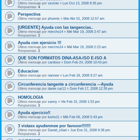
Último mensaje por
vicente
«
Lun Oct 13, 2008 8:35 pm
Respuestas:
4
Perspectiva
Último mensaje por
phoenix
«
Mar Abr 01, 2008 12:57 am
[URGENTE] Ayuda con las tangencias..
Último mensaje por
mercho14
«
Mié Mar 19, 2008 2:47 am
Respuestas:
2
Ayuda con ejersicio !!!
Último mensaje por
mercho14
«
Mié Mar 19, 2008 2:23 am
Respuestas:
2
QUE SON FORMATOS DINA-ASA-ISO E-ISO A
Último mensaje por
cardoso
«
Dom Feb 24, 2008 10:43 pm
Educacion
Último mensaje por
riannee
«
Lun Feb 18, 2008 9:27 am
Circunferencia tangente a circunferencia ---Ayuda
Último mensaje por
dante car12
«
Dom Feb 17, 2008 12:39 pm
HOMOLOGIA
Último mensaje por
sanny
«
Vie Feb 15, 2008 1:53 pm
Respuestas:
2
Ayuda ejercicio!!
Último mensaje por
lusho11
«
Mié Feb 06, 2008 5:43 pm
3 vistass ayudenmee por favooor!!!!!!!
Último mensaje por
Daniel_s0ad
«
Jue Ene 31, 2008 9:38 pm
Respuestas:
2