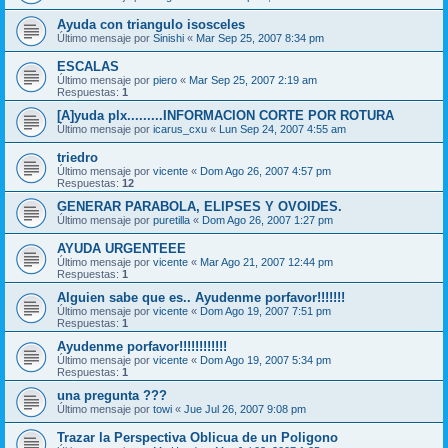
Ayuda con triangulo isosceles
Último mensaje por
Sinishi
«
Mar Sep 25, 2007 8:34 pm
ESCALAS
Último mensaje por
piero
«
Mar Sep 25, 2007 2:19 am
Respuestas:
1
[A]yuda plx.........INFORMACION CORTE POR ROTURA
Último mensaje por
icarus_cxu
«
Lun Sep 24, 2007 4:55 am
triedro
Último mensaje por
vicente
«
Dom Ago 26, 2007 4:57 pm
Respuestas:
12
GENERAR PARABOLA, ELIPSES Y OVOIDES.
Último mensaje por
puretilla
«
Dom Ago 26, 2007 1:27 pm
AYUDA URGENTEEE
Último mensaje por
vicente
«
Mar Ago 21, 2007 12:44 pm
Respuestas:
1
Alguien sabe que es.. Ayudenme porfavor!!!!!!!
Último mensaje por
vicente
«
Dom Ago 19, 2007 7:51 pm
Respuestas:
1
Ayudenme porfavor!!!!!!!!!!!!
Último mensaje por
vicente
«
Dom Ago 19, 2007 5:34 pm
Respuestas:
1
una pregunta ???
Último mensaje por
towi
«
Jue Jul 26, 2007 9:08 pm
Trazar la Perspectiva Oblicua de un Poligono