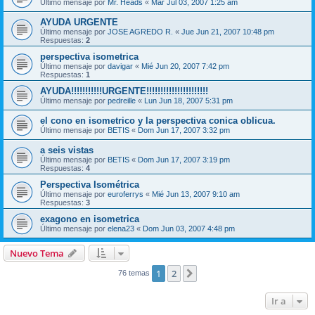
Último mensaje por
Mr. Heads
«
Mar Jul 03, 2007 1:25 am
AYUDA URGENTE
Último mensaje por
JOSE AGREDO R.
«
Jue Jun 21, 2007 10:48 pm
Respuestas:
2
perspectiva isometrica
Último mensaje por
davigar
«
Mié Jun 20, 2007 7:42 pm
Respuestas:
1
AYUDA!!!!!!!!!!!URGENTE!!!!!!!!!!!!!!!!!!!!!!
Último mensaje por
pedreille
«
Lun Jun 18, 2007 5:31 pm
el cono en isometrico y la perspectiva conica oblicua.
Último mensaje por
BETIS
«
Dom Jun 17, 2007 3:32 pm
a seis vistas
Último mensaje por
BETIS
«
Dom Jun 17, 2007 3:19 pm
Respuestas:
4
Perspectiva Isométrica
Último mensaje por
euroferrys
«
Mié Jun 13, 2007 9:10 am
Respuestas:
3
exagono en isometrica
Último mensaje por
elena23
«
Dom Jun 03, 2007 4:48 pm
Nuevo Tema
1
2
Siguiente
76 temas
Ir a