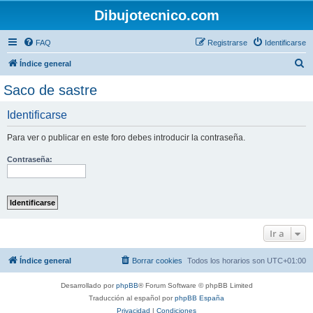
Dibujotecnico.com
FAQ
Registrarse
Identificarse
B
Índice general
u
Saco de sastre
s
Identificarse
c
a
Para ver o publicar en este foro debes introducir la contraseña.
r
Contraseña:
Ir a
Índice general
Borrar cookies
Todos los horarios son
UTC+01:00
Desarrollado por
phpBB
® Forum Software © phpBB Limited
Traducción al español por
phpBB España
Privacidad
|
Condiciones