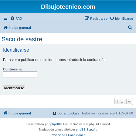
Dibujotecnico.com
FAQ
Registrarse
Identificarse
B
Índice general
u
Saco de sastre
s
Identificarse
c
a
Para ver o publicar en este foro debes introducir la contraseña.
r
Contraseña:
Ir a
Índice general
Borrar cookies
Todos los horarios son
UTC+01:00
Desarrollado por
phpBB
® Forum Software © phpBB Limited
Traducción al español por
phpBB España
Privacidad
|
Condiciones