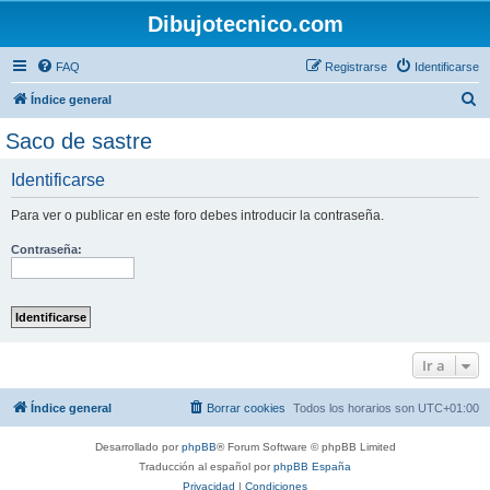
Dibujotecnico.com
FAQ
Registrarse
Identificarse
B
Índice general
u
Saco de sastre
s
Identificarse
c
a
Para ver o publicar en este foro debes introducir la contraseña.
r
Contraseña:
Ir a
Índice general
Borrar cookies
Todos los horarios son
UTC+01:00
Desarrollado por
phpBB
® Forum Software © phpBB Limited
Traducción al español por
phpBB España
Privacidad
|
Condiciones