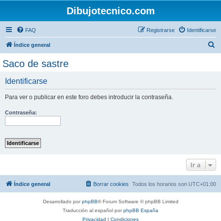
Dibujotecnico.com
FAQ
Registrarse
Identificarse
B
Índice general
u
Saco de sastre
s
Identificarse
c
a
Para ver o publicar en este foro debes introducir la contraseña.
r
Contraseña:
Ir a
Índice general
Borrar cookies
Todos los horarios son
UTC+01:00
Desarrollado por
phpBB
® Forum Software © phpBB Limited
Traducción al español por
phpBB España
Privacidad
|
Condiciones