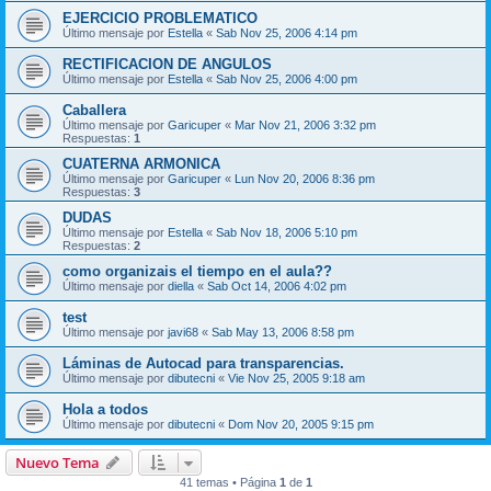
EJERCICIO PROBLEMATICO
Último mensaje por
Estella
«
Sab Nov 25, 2006 4:14 pm
RECTIFICACION DE ANGULOS
Último mensaje por
Estella
«
Sab Nov 25, 2006 4:00 pm
Caballera
Último mensaje por
Garicuper
«
Mar Nov 21, 2006 3:32 pm
Respuestas:
1
CUATERNA ARMONICA
Último mensaje por
Garicuper
«
Lun Nov 20, 2006 8:36 pm
Respuestas:
3
DUDAS
Último mensaje por
Estella
«
Sab Nov 18, 2006 5:10 pm
Respuestas:
2
como organizais el tiempo en el aula??
Último mensaje por
diella
«
Sab Oct 14, 2006 4:02 pm
test
Último mensaje por
javi68
«
Sab May 13, 2006 8:58 pm
Láminas de Autocad para transparencias.
Último mensaje por
dibutecni
«
Vie Nov 25, 2005 9:18 am
Hola a todos
Último mensaje por
dibutecni
«
Dom Nov 20, 2005 9:15 pm
Nuevo Tema
41 temas • Página
1
de
1