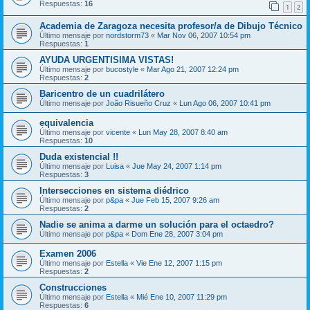
Respuestas:
16
1
2
Academia de Zaragoza necesita profesor/a de Dibujo Técnico
Último mensaje por
nordstorm73
«
Mar Nov 06, 2007 10:54 pm
Respuestas:
1
AYUDA URGENTISIMA VISTAS!
Último mensaje por
bucostyle
«
Mar Ago 21, 2007 12:24 pm
Respuestas:
2
Baricentro de un cuadrilátero
Último mensaje por
João Risueño Cruz
«
Lun Ago 06, 2007 10:41 pm
equivalencia
Último mensaje por
vicente
«
Lun May 28, 2007 8:40 am
Respuestas:
10
Duda existencial !!
Último mensaje por
Luisa
«
Jue May 24, 2007 1:14 pm
Respuestas:
3
Intersecciones en sistema diédrico
Último mensaje por
p&pa
«
Jue Feb 15, 2007 9:26 am
Respuestas:
2
Nadie se anima a darme un solución para el octaedro?
Último mensaje por
p&pa
«
Dom Ene 28, 2007 3:04 pm
Examen 2006
Último mensaje por
Estella
«
Vie Ene 12, 2007 1:15 pm
Respuestas:
2
Construcciones
Último mensaje por
Estella
«
Mié Ene 10, 2007 11:29 pm
Respuestas:
6