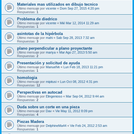
Materiales mas utilizados en dibujo tecnico
Último mensaje por
vicente
«
Dom Sep 27, 2015 4:20 pm
Respuestas:
1
Problema de diedrico
Último mensaje por
vicente
«
Mié Mar 12, 2014 11:29 am
Respuestas:
1
asintotas de la hipérbola
Último mensaje por
mahi
«
Sab Sep 28, 2013 7:32 am
Respuestas:
3
plano perpendicular a plano proyectante
Último mensaje por
mariya
«
Mar Ago 27, 2013 5:50 am
Respuestas:
2
Presentación y solicitud de ayuda
Último mensaje por
ManuelVe
«
Lun Feb 18, 2013 11:21 pm
Respuestas:
1
homologia
Último mensaje por
mipitusi
«
Lun Oct 08, 2012 4:31 pm
Respuestas:
12
Perspectivas en autocad
Último mensaje por
Elingenioso
«
Mar Sep 04, 2012 9:44 am
Respuestas:
2
Duda sobre un corte en una pieza
Último mensaje por
Dav
«
Vie May 11, 2012 8:09 pm
Respuestas:
4
Piezas Madera
Último mensaje por
DelphineMa44
«
Vie Feb 24, 2012 2:53 am
Respuestas:
1