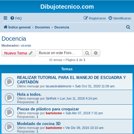
Dibujotecnico.com
FAQ
Registrarse
Identificarse
B
Índice general
Docentes
Docencia
u
Docencia
s
Moderador:
vicente
c
Buscar
Búsqueda avanzad
Nuevo Tema
a
41 temas • Página
1
de
1
r
Temas
REALIZAR TUTORIAL PARA EL MANEJO DE ESCUADRA Y
CARTABÓN
Último mensaje por
lacatedraldelnorte
«
Sab Oct 31, 2020 11:09 am
Hola a todos.
Último mensaje por
SinRett
«
Lun Jun 11, 2018 4:14 pm
Respuestas:
2
Piezas de plástico para croquizar
Último mensaje por
bartolome
«
Sab Abr 07, 2018 7:32 pm
Respuestas:
1
Modelado de cocina 3D
Último mensaje por
bartolome
«
Vie Dic 09, 2016 10:10 am
Respuestas:
1