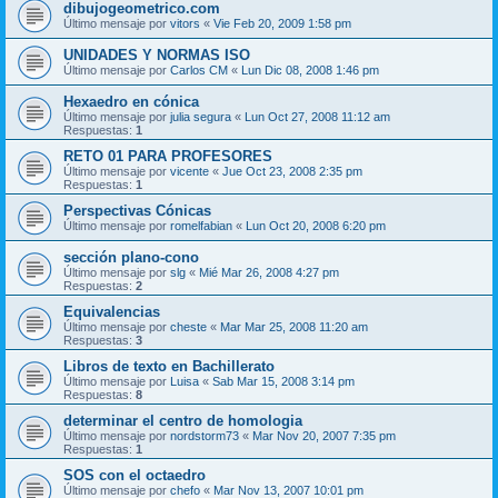
dibujogeometrico.com
Último mensaje por
vitors
«
Vie Feb 20, 2009 1:58 pm
UNIDADES Y NORMAS ISO
Último mensaje por
Carlos CM
«
Lun Dic 08, 2008 1:46 pm
Hexaedro en cónica
Último mensaje por
julia segura
«
Lun Oct 27, 2008 11:12 am
Respuestas:
1
RETO 01 PARA PROFESORES
Último mensaje por
vicente
«
Jue Oct 23, 2008 2:35 pm
Respuestas:
1
Perspectivas Cónicas
Último mensaje por
romelfabian
«
Lun Oct 20, 2008 6:20 pm
sección plano-cono
Último mensaje por
slg
«
Mié Mar 26, 2008 4:27 pm
Respuestas:
2
Equivalencias
Último mensaje por
cheste
«
Mar Mar 25, 2008 11:20 am
Respuestas:
3
Libros de texto en Bachillerato
Último mensaje por
Luisa
«
Sab Mar 15, 2008 3:14 pm
Respuestas:
8
determinar el centro de homologia
Último mensaje por
nordstorm73
«
Mar Nov 20, 2007 7:35 pm
Respuestas:
1
SOS con el octaedro
Último mensaje por
chefo
«
Mar Nov 13, 2007 10:01 pm