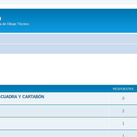
m
a de Dibujo Técnico
queda avanzada
RESPUESTAS
ESCUADRA Y CARTABÓN
0
2
1
1