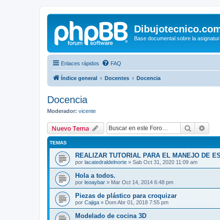
Dibujotecnico.co
Base documental sobre la asignatur
Enlaces rápidos
FAQ
Índice general
Docentes
Docencia
Docencia
Moderador:
vicente
Buscar
Bús
Nuevo Tema
TEMAS
REALIZAR TUTORIAL PARA EL MANEJO DE 
por
lacatedraldelnorte
»
Sab Oct 31, 2020 11:09 am
Hola a todos.
por
leoaybar
»
Mar Oct 14, 2014 6:48 pm
Piezas de plástico para croquizar
por
Cajiga
»
Dom Abr 01, 2018 7:55 pm
Modelado de cocina 3D