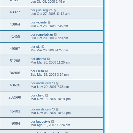
41391
Lun Dic 08, 2008 1:46 pm
por
julia segura
43327
Lun Oct 27, 2008 11:12 am
por
vicente
43864
Jue Oct 23, 2008 2:35 pm
por
romelfabian
41458
Lun Oct 20, 2008 6:20 pm
por
slg
49067
Mié Mar 26, 2008 4:27 pm
por
cheste
51298
Mar Mar 25, 2008 11:20 am
por
Luisa
84906
Sab Mar 15, 2008 3:14 pm
por
nordstorm73
43620
Mar Nov 20, 2007 7:35 pm
por
chefo
202698
Mar Nov 13, 2007 10:01 pm
por
nordstorm73
45403
Mar Nov 06, 2007 10:54 pm
por
bucostyle
49094
Mar Ago 21, 2007 12:24 pm