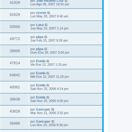
por
João Risueño Cruz
41029
Lun Ago 06, 2007 10:41 pm
por
vicente
91629
Lun May 28, 2007 8:40 am
por
Luisa
50500
Jue May 24, 2007 1:14 pm
por
p&pa
49772
Jue Feb 15, 2007 9:26 am
por
p&pa
39606
Dom Ene 28, 2007 3:04 pm
por
Estella
47614
Vie Ene 12, 2007 1:15 pm
por
Estella
64642
Mié Ene 10, 2007 11:29 pm
por
Estella
40061
Sab Nov 25, 2006 4:14 pm
por
Estella
39638
Sab Nov 25, 2006 4:00 pm
por
Garicuper
43628
Mar Nov 21, 2006 3:32 pm
por
Garicuper
58486
Lun Nov 20, 2006 8:36 pm