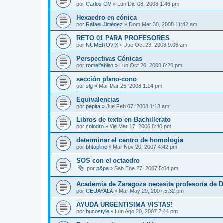
por
Carlos CM
»
Lun Dic 08, 2008 1:46 pm
Hexaedro en cónica
por
Rafael Jiménez
»
Dom Mar 30, 2008 11:42 am
RETO 01 PARA PROFESORES
por
NUMEROVIX
»
Jue Oct 23, 2008 9:06 am
Perspectivas Cónicas
por
romelfabian
»
Lun Oct 20, 2008 6:20 pm
sección plano-cono
por
slg
»
Mar Mar 25, 2008 1:14 pm
Equivalencias
por
pepita
»
Jue Feb 07, 2008 1:13 am
Libros de texto en Bachillerato
por
colodro
»
Vie Mar 17, 2006 8:40 pm
determinar el centro de homologia
por
bhtopline
»
Mar Nov 20, 2007 4:42 pm
SOS con el octaedro
por
p&pa
»
Sab Ene 27, 2007 5:04 pm
Academia de Zaragoza necesita profesor/a de D
por
CEUAYALA
»
Mar May 29, 2007 5:32 pm
AYUDA URGENTISIMA VISTAS!
por
bucostyle
»
Lun Ago 20, 2007 2:44 pm