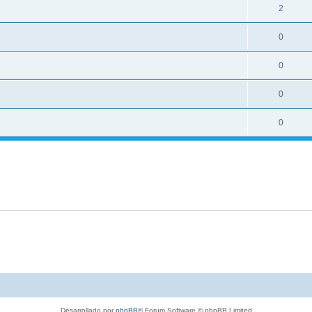
2
0
0
0
0
Desarrollado por
phpBB
® Forum Software © phpBB Limited