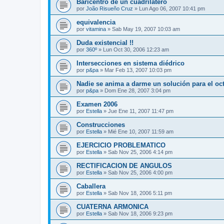
Baricentro de un cuadrilátero
por
João Risueño Cruz
»
Lun Ago 06, 2007 10:41 pm
equivalencia
por
vitamina
»
Sab May 19, 2007 10:03 am
Duda existencial !!
por
360º
»
Lun Oct 30, 2006 12:23 am
Intersecciones en sistema diédrico
por
p&pa
»
Mar Feb 13, 2007 10:03 pm
Nadie se anima a darme un solución para el oc
por
p&pa
»
Dom Ene 28, 2007 3:04 pm
Examen 2006
por
Estella
»
Jue Ene 11, 2007 11:47 pm
Construcciones
por
Estella
»
Mié Ene 10, 2007 11:59 am
EJERCICIO PROBLEMATICO
por
Estella
»
Sab Nov 25, 2006 4:14 pm
RECTIFICACION DE ANGULOS
por
Estella
»
Sab Nov 25, 2006 4:00 pm
Caballera
por
Estella
»
Sab Nov 18, 2006 5:11 pm
CUATERNA ARMONICA
por
Estella
»
Sab Nov 18, 2006 9:23 pm