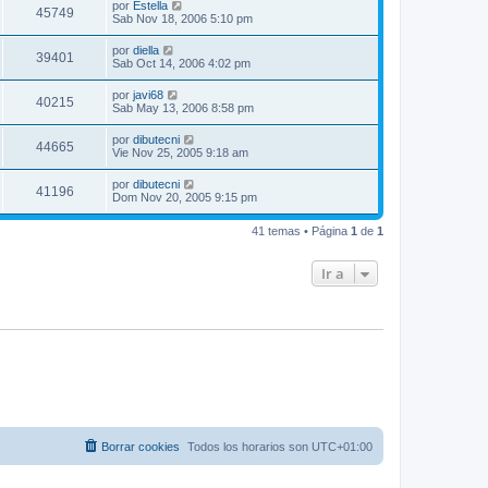
por
Estella
45749
Sab Nov 18, 2006 5:10 pm
por
diella
39401
Sab Oct 14, 2006 4:02 pm
por
javi68
40215
Sab May 13, 2006 8:58 pm
por
dibutecni
44665
Vie Nov 25, 2005 9:18 am
por
dibutecni
41196
Dom Nov 20, 2005 9:15 pm
41 temas • Página
1
de
1
Ir a
Borrar cookies
Todos los horarios son
UTC+01:00