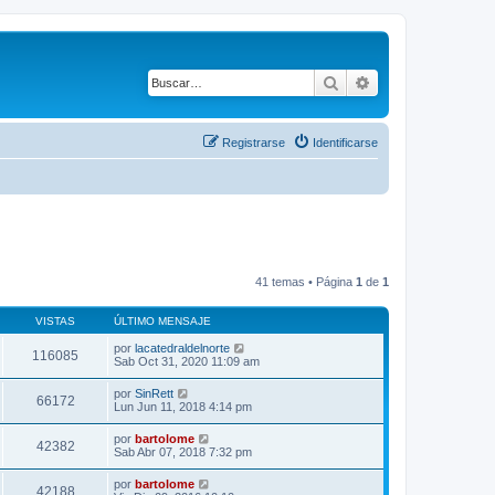
Buscar
Búsqueda avanza
Registrarse
Identificarse
41 temas • Página
1
de
1
VISTAS
ÚLTIMO MENSAJE
por
lacatedraldelnorte
116085
Sab Oct 31, 2020 11:09 am
por
SinRett
66172
Lun Jun 11, 2018 4:14 pm
por
bartolome
42382
Sab Abr 07, 2018 7:32 pm
por
bartolome
42188