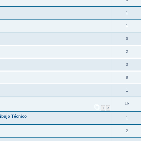
0
1
1
0
2
3
8
1
16
1
2
ibujo Técnico
1
2