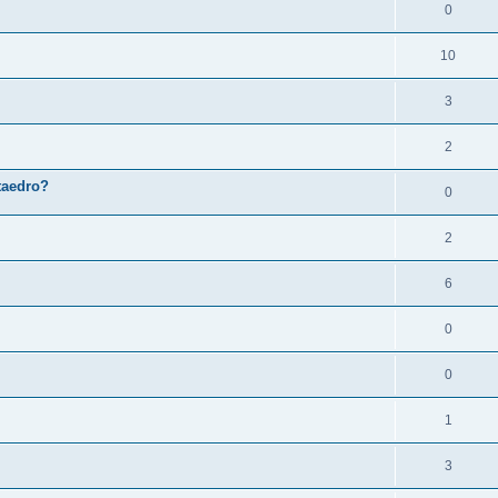
0
10
3
2
taedro?
0
2
6
0
0
1
3