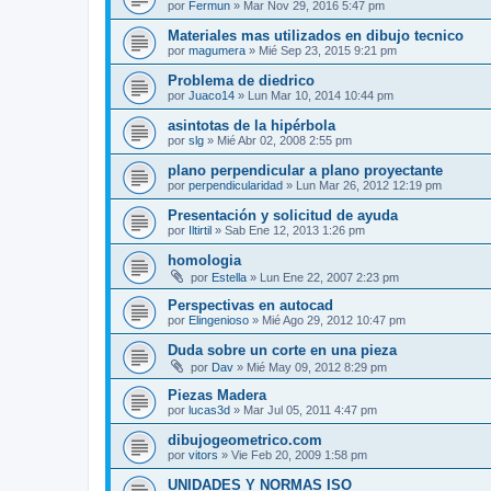
por
Fermun
»
Mar Nov 29, 2016 5:47 pm
Materiales mas utilizados en dibujo tecnico
por
magumera
»
Mié Sep 23, 2015 9:21 pm
Problema de diedrico
por
Juaco14
»
Lun Mar 10, 2014 10:44 pm
asintotas de la hipérbola
por
slg
»
Mié Abr 02, 2008 2:55 pm
plano perpendicular a plano proyectante
por
perpendicularidad
»
Lun Mar 26, 2012 12:19 pm
Presentación y solicitud de ayuda
por
Iltirtil
»
Sab Ene 12, 2013 1:26 pm
homologia
por
Estella
»
Lun Ene 22, 2007 2:23 pm
Perspectivas en autocad
por
Elingenioso
»
Mié Ago 29, 2012 10:47 pm
Duda sobre un corte en una pieza
por
Dav
»
Mié May 09, 2012 8:29 pm
Piezas Madera
por
lucas3d
»
Mar Jul 05, 2011 4:47 pm
dibujogeometrico.com
por
vitors
»
Vie Feb 20, 2009 1:58 pm
UNIDADES Y NORMAS ISO