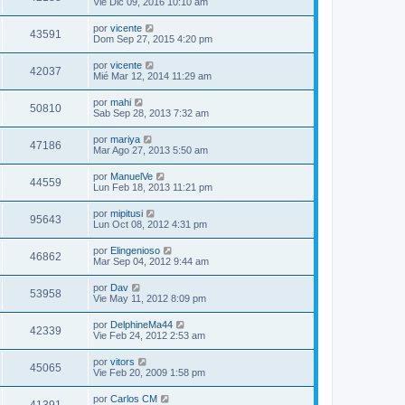
Vie Dic 09, 2016 10:10 am
por
vicente
43591
Dom Sep 27, 2015 4:20 pm
por
vicente
42037
Mié Mar 12, 2014 11:29 am
por
mahi
50810
Sab Sep 28, 2013 7:32 am
por
mariya
47186
Mar Ago 27, 2013 5:50 am
por
ManuelVe
44559
Lun Feb 18, 2013 11:21 pm
por
mipitusi
95643
Lun Oct 08, 2012 4:31 pm
por
Elingenioso
46862
Mar Sep 04, 2012 9:44 am
por
Dav
53958
Vie May 11, 2012 8:09 pm
por
DelphineMa44
42339
Vie Feb 24, 2012 2:53 am
por
vitors
45065
Vie Feb 20, 2009 1:58 pm
por
Carlos CM