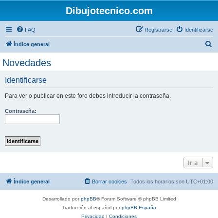
Dibujotecnico.com
FAQ
Registrarse
Identificarse
B
Índice general
u
Novedades
s
Identificarse
c
a
Para ver o publicar en este foro debes introducir la contraseña.
r
Contraseña:
Ir a
Índice general
Borrar cookies
Todos los horarios son
UTC+01:00
Desarrollado por
phpBB
® Forum Software © phpBB Limited
Traducción al español por
phpBB España
Privacidad
|
Condiciones