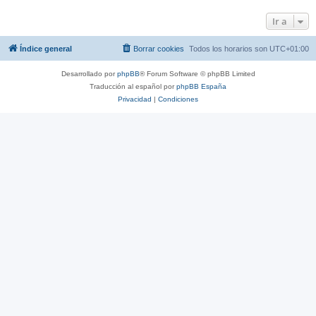
Ir a
Índice general
Borrar cookies
Todos los horarios son
UTC+01:00
Desarrollado por
phpBB
® Forum Software © phpBB Limited
Traducción al español por
phpBB España
Privacidad
|
Condiciones