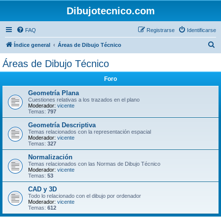
Dibujotecnico.com
FAQ
Registrarse
Identificarse
B
Índice general
Áreas de Dibujo Técnico
u
Áreas de Dibujo Técnico
s
Foro
c
a
Geometría Plana
Cuestiones relativas a los trazados en el plano
r
Moderador:
vicente
Temas:
797
Geometría Descriptiva
Temas relacionados con la representación espacial
Moderador:
vicente
Temas:
327
Normalización
Temas relacionados con las Normas de Dibujo Técnico
Moderador:
vicente
Temas:
53
CAD y 3D
Todo lo relacionado con el dibujo por ordenador
Moderador:
vicente
Temas:
612