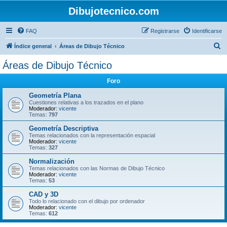
Dibujotecnico.com
FAQ
Registrarse
Identificarse
B
Índice general
Áreas de Dibujo Técnico
u
Áreas de Dibujo Técnico
s
Foro
c
a
Geometría Plana
Cuestiones relativas a los trazados en el plano
r
Moderador:
vicente
Temas:
797
Geometría Descriptiva
Temas relacionados con la representación espacial
Moderador:
vicente
Temas:
327
Normalización
Temas relacionados con las Normas de Dibujo Técnico
Moderador:
vicente
Temas:
53
CAD y 3D
Todo lo relacionado con el dibujo por ordenador
Moderador:
vicente
Temas:
612