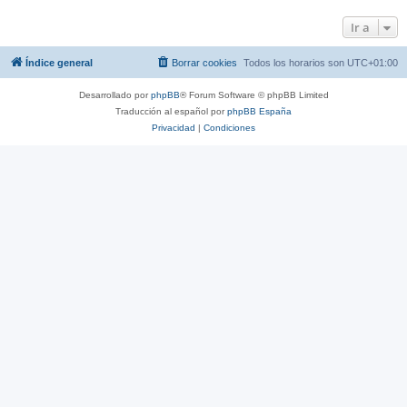
Ir a
Índice general
Borrar cookies
Todos los horarios son
UTC+01:00
Desarrollado por
phpBB
® Forum Software © phpBB Limited
Traducción al español por
phpBB España
Privacidad
|
Condiciones